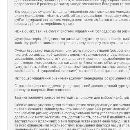
дій економічного, організаційного, технічного характеру, спрямованих
розроблення й реалізацію заходів щодо зменшення його рівня та за
Відповідно до сучасної концепції управління ризиками ризик-менедж
ризик-менеджмент містить у собі: об’єкти управління – керовану підсис
суб’єктів управління в ризик-менеджменті може здійснюватися лише 
інформаційних, комерційних даних).
Як на об’єкт, так і на суб’єкт системи управління господарськими ри
Функціями керівної підсистеми ризик-менеджменту є організація: ви
капіталу; робіт зі зниження ступеня ризику; процесу страхування ризи
Функції керованої підсистеми полягають у: прогнозуванні (розробленн
частин); організації (об’єднання людей, які займаються управлінням 
управління, побудова структури апарату управління, розроблення нор
допомогою якого досягається ситуація стійкості цього об’єкта у випа
(узгодженість роботи всіх ланок системи управління ризиком, апарату
зацікавленості в управлінні ризиками); контролі (перевірка організаці
Як процес управління ризик-менеджмент передбачає розроблення стр
Стратегія ризик-менеджменту – це загальний довгостроковий курс до
ризику та напрямів його зниження.
Тактика пропонує конкретні методи та прийоми для вибору найбільш 
Обов’язковою умовою дієвої системи ризик-менеджменту є дотримання
ризиків; особиста відповідальність кожного учасника ризик-менеджмен
проблемами ризику; коректне формулювання мети управління ризиками
досягненню мети; об’єктивність, достовірність, повнота й надійність
вертикальних ієрархічних рівнів підприємства (системний підхід); зіс
та його фінансовими можливостями; врахування фактора часу в управл
менеджменту; інноваційний підхід до управління ризиками тощо.