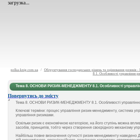
загрузка...
polka-knig.com.ua
/
Обґрунтування господарських рішень та оцінювання ризиків - В
8.1. Особливості управління ри
Тема 8. ОСНОВИ РИЗИК-МЕНЕДЖМЕНТУ 8.1. Особливості управлінн
Повернутись до змісту
Тема 8. ОСНОВИ РИЗИК-МЕНЕДЖМЕНТУ 8.1. Особливості управління 
Ключові терміни: процес управління ризик-менеджменту, система упр
управління ризиками.
Оскільки ризик є економічною категорією, на його ступінь можна впл
засобів, принципів, тобто через створення своєрідного механізму у
Найбільш повне визначення сутності ризик-менеджменту наведено Д.