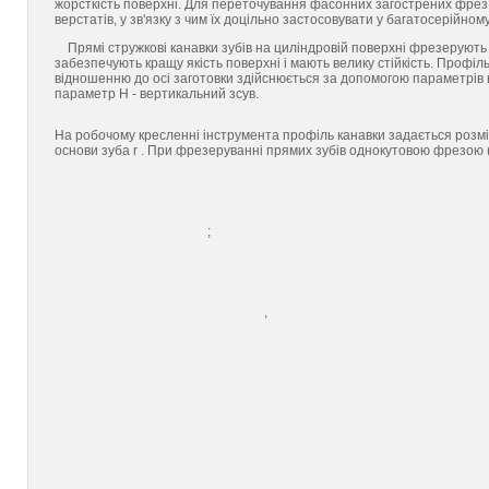
жорсткість поверхні. Для переточування фасонних загострених фрез 
верстатів, у зв'язку з чим їх доцільно застосовувати у багатосерійном
Прямі стружкові канавки зубів на циліндровій поверхні фрезеруют
забезпечують кращу якість поверхні і мають велику стійкість. Профіл
відношенню до осі заготовки здійснюється за допомогою параметрів на
параметр Н - вертикальний зсув.
На робочому кресленні інструмента профіль канавки задається розм
основи зуба r . При фрезеруванні прямих зубів однокутовою фрезою
;
,