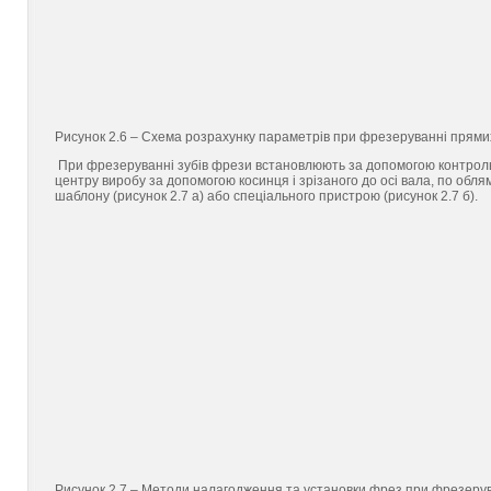
Рисунок 2.6 – Схема розрахунку параметрів при фрезеруванні прями
При фрезеруванні зубів фрези встановлюють за допомогою контроль
центру виробу за допомогою косинця і зрізаного до осі вала, по обл
шаблону (рисунок 2.7 а) або спеціального пристрою (рисунок 2.7 б).
Рисунок 2.7 – Методи налагодження та установки фрез при фрезеру