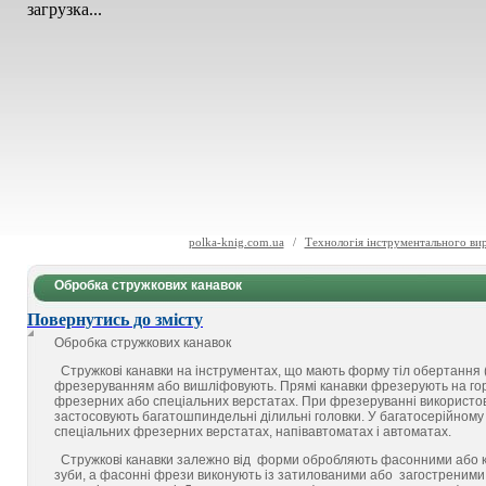
загрузка...
polka-knig.com.ua
/
Технологія інструментального вир
Обробка стружкових канавок
Повернутись до змісту
Обробка стружкових канавок
Стружкові канавки на інструментах, що мають форму тіл обертання (ф
фрезеруванням або вишліфовують. Прямі канавки фрезерують на гори
фрезерних або спеціальних верстатах. При фрезеруванні використовую
застосовують багатошпиндельні ділильні головки. У багатосерійном
спеціальних фрезерних верстатах, напівавтоматах і автоматах.
Стружкові канавки залежно від форми обробляють фасонними або ку
зуби, а фасонні фрези виконують із затилованими або загостреними