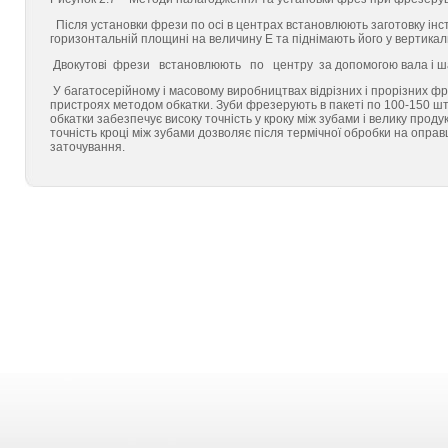
Після установки фрези по осі в центрах встановлюють заготовку інстр
горизонтальній площині на величину Е та піднімають його у вертика
Двокутові фрези встановлюють по центру за допомогою вала і шабл
У багатосерійному і масовому виробництвах відрізних і прорізних 
пристроях методом обкатки. Зуби фрезерують в пакеті по 100-150 ш
обкатки забезпечує високу точність у кроку між зубами і велику прод
точність кроці між зубами дозволяє після термічної обробки на оправ
заточування.