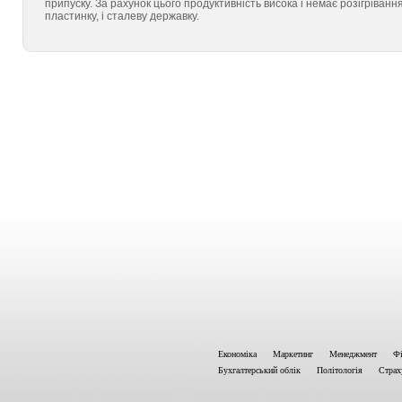
припуску. За рахунок цього продуктивність висока і немає розігріванн
пластинку, і сталеву державку.
Економіка
Маркетинг
Менеджмент
Фі
Бухгалтерський облік
Політологія
Страх