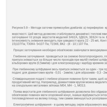
Рисунок 5.9 – Методи заточки прямозубих довбачів: а) периферією кр
жорсткості. Цей метод дозволяє стабілізувати динамічні і теплові яв
заточуванні т/с різців верстатів моделей 3А62А, 3Д62А, 3Е624 та ін.
інтенсивність знімання виходить при швидкості круга 22 - 25 м/с. Кон
15)107Па; Т30К4- 5•107 Па; Т15К6, ВК2 - (8 - 10 ) 107 Па.
Процес заточування необхідно обов'язково закінчувати виходжуван
Глибинне заточування проводиться за схемою богатопрохідного, гли
припуск знімається за більше число проходів при малій глибині шліфув
ельборових кругів (0,5мм/хв) і для електрокорунду і карбіду кремнію зе
При глибинному шліфуванні весь припуск знімається за один - три прох
подачі: для діамантових кругів - 0,01 - 1мм/хв; і для абразивів - 0,3 - 2м
Співвідношення подачі і глибини різання повинне бути таким, щоб з
продуктивний метод. Наприклад, діамантовим кругом можна видалити
на спеціальних металевих зв'язках М04, МН - 1, МО13.
Поява верстатів для глибинного шліфування дозволила без обдиранн
обов'язково повинен мати огорожний конус, інакше відбувається інте
тепловиділення на велику площу, тим самим зменшується розігріванн
Електрохімічне шліфування - в цьому випадку, окрім абразивного ви