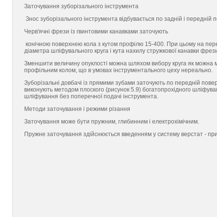
Заточування зуборізального інструмента
Знос зуборізального інструмента відбувається по задній і передній
Черв'ячні фрези із гвинтовими канавками заточують
конічною поверхнею кола з кутом профілю 15-400. При цьому на перед
діаметра шліфувального круга і кута нахилу стружкової канавки фрез
Зменшити величину опуклості можна шляхом вибору круга як можна м
профільним колом, що в умовах інструментального цеху нереально.
Зуборізальні довбачі із прямими зубами заточують по передній пове
виконують методом плоского (рисунок 5.9) богатопрохідного шліфув
шліфування без поперечної подачі інструмента.
Методи заточування і режими різання
Заточування може бути пружним, глибинним і електрохімічним.
Пружне заточування здійснюється введенням у систему верстат - при