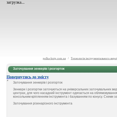
загрузка...
polka-knig.com.ua
/
Технологія інструментального вироб
Заточування зенкерів і розгорток
Повернутись до змісту
Заточування зенкерів і розгорток
Зенкери і розгортки заточуються на універсальних заточувальних ве
центрах, для чого насадний інструмент одягається на облямовування
консольним кріпленням інструмента і базуванням по конусу. Схеми зат
Заточування різенарізного інструмента