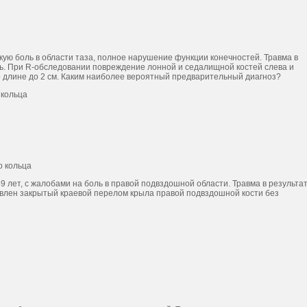
зкую боль в области таза, полное нарушение функции конечностей. Травма в
ть. При R-обследовании повреждение лонной и седалищной костей слева и
 длине до 2 см. Каким наиболее вероятный предварительный диагноз?
 кольца
о кольца
9 лет, с жалобами на боль в правой подвздошной области. Травма в результа
явлен закрытый краевой перелом крыла правой подвздошной кости без