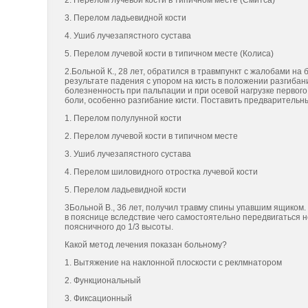
2. Перелом лучевой кости в типичном месте (Смитса)
3. Перелом ладьевидной кости
4. Ушиб лучезапястного сустава
5. Перелом лучевой кости в типичном месте (Колиса)
2.Больной К., 28 лет, обратился в травмпункт с жалобами на
результате падения с упором на кисть в положении разгибан
болезненность при пальпации и при осевой нагрузке первого
боли, особенно разгибание кисти. Поставить предварительны
1. Перелом полулунной кости
2. Перелом лучевой кости в типичном месте
3. Ушиб лучезапястного сустава
4. Перелом шиловидного отростка лучевой кости
5. Перелом ладьевидной кости
3Больной В., 36 лет, получил травму спины упавшим ящиком. 
в пояснице вследствие чего самостоятельно передвигаться 
поясничного до 1/3 высоты.
Какой метод лечения показан больному?
1. Вытяжение на наклонной плоскости с реклмнатором
2. Функциональный
3. Фиксационный