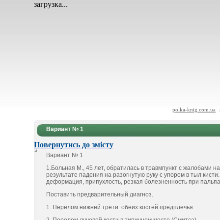
загрузка...
polka-knig.com.ua
Вариант № 1
Повернутись до змісту
Вариант № 1
1.Больная М., 45 лет, обратилась в травмпункт с жалобами н
результате падения на разогнутую руку с упором в тыл кисти
деформация, припухлость, резкая болезненность при пальпа
Поставить предварительный диагноз.
1. Перелом нижней трети обеих костей предплечья