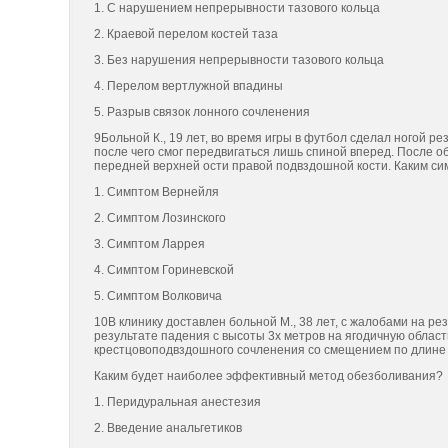
1. С нарушением непрерывности тазового кольца
2. Краевой перелом костей таза
3. Без нарушения непрерывности тазового кольца
4. Перелом вертлужной впадины
5. Разрыв связок лонного сочленения
9Больной К., 19 лет, во время игры в футбол сделал ногой р
после чего смог передвигаться лишь спиной вперед. После 
передней верхней ости правой подвздошной кости. Каким си
1. Симптом Вернейля
2. Симптом Лозинского
3. Симптом Ларрея
4. Симптом Гориневской
5. Симптом Волковича
10В клинику доставлен больной М., 38 лет, с жалобами на ре
результате падения с высоты 3х метров на ягодичную облас
крестцовоподвздошного сочленения со смещением по длине до
Каким будет наиболее эффективный метод обезболивания?
1. Перидуральная анестезия
2. Введение анальгетиков