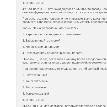
4. Оперативный
4У больного В., 36 лет находящегося в клинике по поводу н
степени функциональным методом, спустя сутки после травм
При осмотре: живот ограниченно учавствует в акте дыхания
разлитого характера, слабо выражены симптомы раздражени
нормы. Чем обусловлена боль в животе?
1. Характером повреждения позвоночника
2. Забрюшинной гематомой
3. Корешковым синдромом
4. Повреждением органов брюшной полости
5Болной Т., 30 лет, доставлен в клинику после автодорожно
чувствительности начиная с уровня надплечий, невозможнос
При рентгенологическом обследовании третий шейный позвон
1. Экстензионный
2. Консервативный
3. Фиксационный
4. Функциональный
5. Оперативный
6Больной Т., 30 лет, доставлен в травматологическое отделе