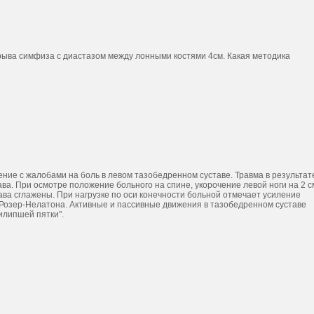
азрыва симфиза с диастазом между лонными костями 4см. Какая методика
ление с жалобами на боль в левом тазобедренном суставе. Травма в результат
ва. При осмотре положение больного на спине, укорочение левой ноги на 2 с
ава сглажены. При нагрузке по оси конечности больной отмечает усиление
Розер-Нелатона. Активные и пассивные движения в тазобедренном суставе
илипшей пятки".