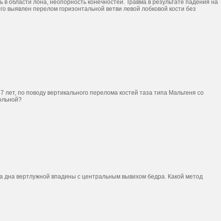
ль в области лона, неопорность конечностей. Травма в результате падения на
го выявлен перелом горизонтальной ветви левой лобковой кости без
7 лет, по поводу вертикального перелома костей таза типа Мальгеня со
ольной?
ома дна вертлужной впадины с центральным вывихом бедра. Какой метод