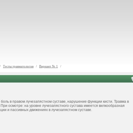
/
Тесты травматология
/
Вариант № 1
/
а боль в правом лучезапястном суставе, нарушение функции кисти. Травма в
. При осмотре: на уровне лучезапястного сустава имеется вилкообразная
ции и пассивных движениях в лучезапястном суставе.