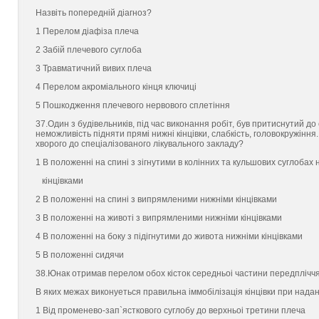
Назвiть попереднiй дiагноз?
1 Перелом дiафiза плеча
2 Забiй плечевого суглоба
3 Травматичний вивих плеча
4 Перелом акромiального кiнця ключицi
5 Пошкодження плечевого нервового сплетiння
37.Один з будiвельникiв, пiд час виконання робiт, був притиснутий до
неможливiсть пiдняти прямi нижнi кiнцiвки, слабкiсть, головокружiння
хворого до спецiалiзованого лiкувального закладу?
1 В положеннi на спинi з зiгнутими в колiнних та кульшових суглобах
кiнцiвками
2 В положеннi на спинi з випрямленими нижнiми кiнцiвками
3 В положеннi на животi з випрямленими нижнiми кiнцiвками
4 В положеннi на боку з пiдiгнутими до живота нижнiми кiнцiвками
5 В положеннi сидячи
38.Юнак отримав перелом обох кiсток середньоi частини передплiччя 
В яких межах виконуeться правильна iммобiлiзацiя кiнцiвки при надан
1 Вiд променево-зап`ясткового суглобу до верхньоi третини плеча