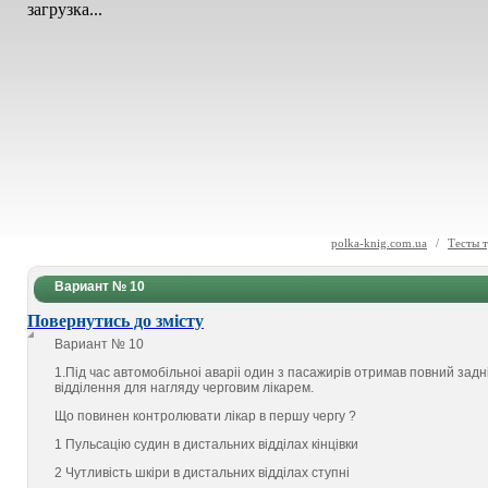
загрузка...
polka-knig.com.ua
/
Тесты 
Вариант № 10
Повернутись до змісту
Вариант № 10
1.Пiд час автомобiльноi аварii один з пасажирiв отримав повний заднi
вiддiлення для нагляду черговим лiкарем.
Що повинен контролювати лiкар в першу чергу ?
1 Пульсацiю судин в дистальних вiддiлах кiнцiвки
2 Чутливiсть шкiри в дистальних вiддiлах ступнi