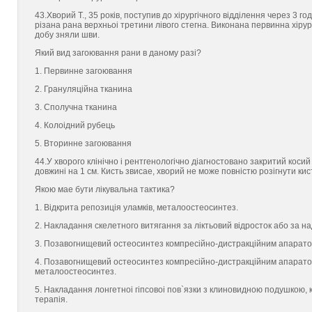
43.Хворий Т., 35 рокiв, поступив до хiрургiчного вiддiлення через 3 
рiзана рана верхньоi третини лiвого стегна. Виконана первинна хiру
добу зняли шви.
Який вид загоювання рани в даному разi?
1. Первинне загоювання
2. Грануляцiйна тканина
3. Сполучна тканина
4. Колоiдний рубець
5. Вторинне загоювання
44.У хворого клiнiчно i рентгенологiчно дiагностовано закритий коси
довжинi на 1 см. Кисть звисаe, хворий не може повнiстю розiгнути ки
Якою маe бути лiкувальна тактика?
1. Вiдкрита репозицiя уламкiв, металоостеосинтез.
2. Накладання скелетного витягання за лiктьовий вiдросток або за н
3. Позавогнищевий остеосинтез компресiйно-дистракцiйним апаратом
4. Позавогнищевий остеосинтез компресiйно-дистракцiйним апаратом 
металоостеосинтез.
5. Накладання лонгетноi гiпсовоi пов`язки з клиновидною подушкою, 
терапiя.