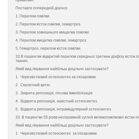
правильнi.
Поставте попереднiй дiагноз.
1. Перелом гомiлки.
2. Перелом кiсток гомiлки, гемартроз.
3. Перелом зовнiшнього мищелка гомiлки.
4. Перелом мищелка гомiлки, гемартроз.
5. Гемартроз, перелом кiсток гомiлки.
32.В пацieнтки вiдкритий перелом середньоi третини дiафiзу кiсток г
тканин.
Який вид лiкування найбiльш доцiльно застосувати?
1. Черезкiстковий остеосинтез за iлiзаровим.
2. Скелетний витяг.
3. Закрита репозицiя, гiпсова iммобiлiзацiя.
4. Вiдкрита репозицiя, накiстний остеосинтез.
5. Вiдкрита репозицiя, iнтрамедулярний остеосинтез.
33. В пацieнтки 55 рокiв несправжнiй суглоб великогомiлковоi кiстки 
Який вид лiкування найбiльш доцiльно застосувати?
1. Черезкiстковий остеосинтез за iлiзаровим.