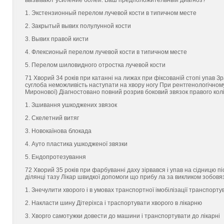
вызывают усиление болей. Ваш предположительный диагноз?
1. Экстензионный перелом лучевой кости в типичном месте
2. Закрытый вывих полулунной кости
3. Вывих правой кисти
4. Флексионый перелом лучевой кости в типичном месте
5. Перелом шиловидного отростка лучевой кости
71 Хворий 34 років при катанні на лижах при фіксованій стопі упав Зра
суглоба неможливість наступати на хвору ногу При рентгенологічном
Миронової) Діагностовано повний розрив боковий звязок правого кол
1. Зшивання ушкоджених звязок
2. Скелетний витяг
3. Новокаїнова блокада
4. Ауто пластика ушкодженої звязки
5. Ендопротезування
72 Хворий 35 років при фарбуванні даху зірвався і упав на сідницю пі
ділянці тазу Лікар швидкої допомоги що прибу ла за викликом зобовя
1. Знечулити хворого і в умовах транспортної імобілізації транспорту
2. Накласти шину Дітеріхса і траспортувати хворого в лікарню
3. Хворго самотужки довести до машини і транспортувати до лікарні