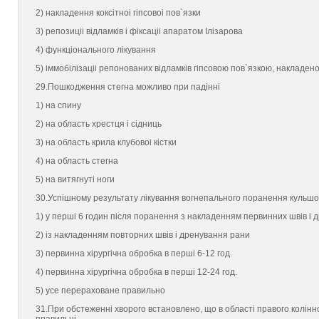
2) накладення коксiтноi гiпсовоi пов`язки
3) репозицii вiдламкiв i фiксацii апаратом Iлiзарова
4) функцiонального лiкування
5) iммобiлiзацii репонованих вiдламкiв гiпсовою пов`язкою, накладено
29.Пошкодження стегна можливо при падiннi
1) на спину
2) на область хрестця i сiдниць
3) на область крила клубовоi кiстки
4) на область стегна
5) на витягнутi ноги
30.Успiшному результату лiкування вогнепального поранення кульшов
1) у першi 6 годин пiсля поранення з накладенням первинних швiв i
2) iз накладенням повторних швiв i дренування рани
3) первинна хiрургiчна обробка в першi 6-12 год.
4) первинна хiрургiчна обробка в першi 12-24 год.
5) усе перераховане правильно
31.При обстеженнi хворого встановлено, що в областi правого колiнно