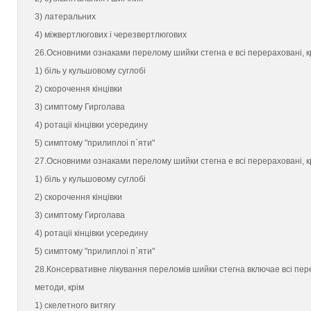
3) латеральних
4) мiжвертлюгових i черезвертлюгових
26.Основними ознаками перелому шийки стегна e всi перерахованi, к
1) бiль у кульшовому суглобi
2) скорочення кiнцiвки
3) симптому Гирголава
4) ротацii кiнцiвки усередину
5) симптому "прилиплоi п`яти"
27.Основними ознаками перелому шийки стегна e всi перерахованi, к
1) бiль у кульшовому суглобi
2) скорочення кiнцiвки
3) симптому Гирголава
4) ротацii кiнцiвки усередину
5) симптому "прилиплоi п`яти"
28.Консервативне лiкування переломiв шийки стегна включаe всi пер
методи, крiм
1) скелетного витягу