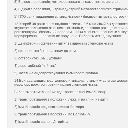
3) Вiдкрита репозицiя, металоостеосинтез накiстною пластиною
4) Вiдкрита репозицiя, iнтрамедулярний металостеосинтез стрижне
5) ПХО рани, видалення вiльних кiсткових фрагментiв, металостеос
13.Хворий 38 рокiв пiсля падiння з висоти 2,5 м на лiвий бiк доставл
змушене положення лiвоi нижньоi кiнцiвки, зовнiшня ротацiя стопи, п
рентгенограмi: базальний перелом шийки лiвоi стегновоi кiстки зi зсу
периферична iннервацiя не порушена. Виберiть метод лiкування:
1) Демпферний скелетний витяг за виростки стегновоi кiстки
2) остеосинтез 3-х лопатевим цвяхом
3) остеосинтез 3-а шурупами
4) деротацiйний "чобiток"
5) Тотальне ендопротезування кульшового суглоба.
14.Бригада швидкоi мед. допомоги виiхала по виклику до мiсця дорожн
перелому верхньоi третини правоi стегновоi кiстки.
Виберiть оптимальний метод транспортноi iммобiлiзацii:
1) транспортування в положеннi лежачи на спинi на щитi
2) iммобiлiзацiя сходовою шиною Крамера
3) транспортування в положеннi по Волковичу
4) iммобiлiзацiя шиною Дiтерiхса