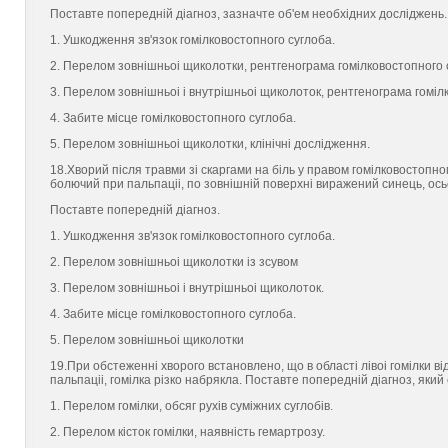
Поставте попереднiй дiагноз, зазначте об'eм необхiдних дослiджень.
1. Ушкодження зв'язок гомiлковостопного суглоба.
2. Перелом зовнiшньоi щиколотки, рентгенограма гомiлковостопного 
3. Перелом зовнiшньоi i внутрiшньоi щиколоток, рентгенограма гомiл
4. Забите мiсце гомiлковостопного суглоба.
5. Перелом зовнiшньоi щиколотки, клiнiчнi дослiдження.
18.Хворий пiсля травми зi скаргами на бiль у правом гомiлковостопно
болючий при пальпацii, по зовнiшнiй поверхнi виражений синець, ось
Поставте попереднiй дiагноз.
1. Ушкодження зв'язок гомiлковостопного суглоба.
2. Перелом зовнiшньоi щиколотки iз зсувом
3. Перелом зовнiшньоi i внутрiшньоi щиколоток.
4. Забите мiсце гомiлковостопного суглоба.
5. Перелом зовнiшньоi щиколотки
19.При обстеженнi хворого встановлено, що в областi лiвоi гомiлки вi
пальпацii, гомiлка рiзко набрякла. Поставте попереднiй дiагноз, яки
1. Перелом гомiлки, обсяг рухiв сумiжних суглобiв.
2. Перелом кiсток гомiлки, наявнiсть гемартрозу.