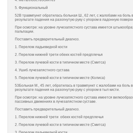
4. Металлоостеосинтез
5. Функциональный
52В травмпункт обратилась больная Ш., 62 лет, с жалобами на боль 
результате падения на разогнутую руку с упором в ладонную поверхн
При осмотре: на уровне лучезапястного сустава имеется штыкообра
пальпации.
Поставить предварительный диагноз.
1. Перелом ладьевидной кости
2. Перелом нижней трети обеих костей предплечья
3. Перелом лучевой кости в типичном месте (Смитса)
4. Ушиб лучезапястного сустава
5. Перелом лучевой кости в типичном месте (Колиса)
53Больная М., 45 лет, обратилась в травмпункт с жалобами на боль 
результате падения на разогнутую руку с упором в тыл кисти.
При осмотре: на уровне лучезапястного сустава имеется вилкообра
пассивных движениях в лучезапястном суставе.
Поставить предварительный диагноз.
1. Перелом нижней трети обеих костей предплечья
2. Перелом лучевой кости в типичном месте (Смитса)
3. Перелом ладьевидной кости