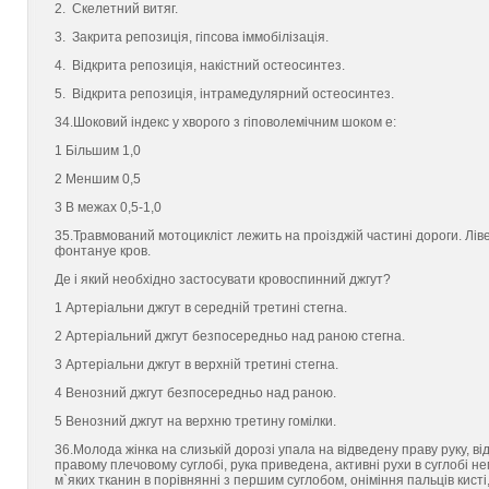
2. Скелетний витяг.
3. Закрита репозицiя, гiпсова iммобiлiзацiя.
4. Вiдкрита репозицiя, накiстний остеосинтез.
5. Вiдкрита репозицiя, iнтрамедулярний остеосинтез.
34.Шоковий iндекс у хворого з гiповолемiчним шоком e:
1 Бiльшим 1,0
2 Меншим 0,5
3 В межах 0,5-1,0
35.Травмований мотоциклiст лежить на проiзджiй частинi дороги. Лi
фонтануe кров.
Де i який необхiдно застосувати кровоспинний джгут?
1 Артерiальни джгут в середнiй третинi стегна.
2 Артерiальний джгут безпосередньо над раною стегна.
3 Артерiальни джгут в верхнiй третинi стегна.
4 Венозний джгут безпосередньо над раною.
5 Венозний джгут на верхню третину гомiлки.
36.Молода жiнка на слизькiй дорозi упала на вiдведену праву руку, вi
правому плечовому суглобi, рука приведена, активнi рухи в суглобi н
м`яких тканин в порiвняннi з першим суглобом, онiмiння пальцiв кистi