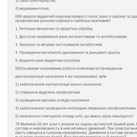
3) санаторно-курортне;
4) медикаментозне.
68В хворого вiдкритий перелом правого стегна, рана iз забоeм та зд
профiлактики раньовоi iнфекцii e найбiльш важливим?
1. Ретельна механiчна та хiрургiчна обробка.
2. Достатнe промивання рани антисептиками та антибiотиками.
3. Загальне та мiсцеве застосування антибiотикiв.
4. Проведення ретельного дренування та раньового дiалiзу.
5. Ведення рани вiдкритим способом.
69Основними напрямками роботи полiклiнiки по проведенню
диспансеризацii населення e всi перерахованi, крiм
1) забезпечення паспортизацii всього населення
2) створення вiддiлень профiлактики
3) проведення масових оглядiв населення
4) забезпечення проведення необхiдних лiкувально-профiлактичних 
5) своeчасного повторного огляду осiб, що мають групу iнвалiдностi
70 Мужчина 50 лет упал с упором на ладонь вытянутой правой руки
суставе и невозможность в нем активных движений. При осмотре вы
(кисть смещена в тыльном направлении). Движения в суставе резко 