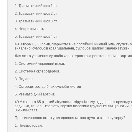
1. Травматичний шок 1 ст
2. Травматичний шок 2 ст
3. Травматичний шок 3 ст
4. Непритомнiсть
5. Травматичний шок 4 ст
48. Хвора К., 60 рокiв, скаржиться на постiйний ниючий бiль, скутiсть
виявлено: суглобовi края ущiльненi, суглобовi щiлини значно звуженi
Для якого ураження суглобiв характерна така рентгенологiчна карти
1. Системний червоний вiвчак.
2. Системна склеродермiя.
3. Подагра
4. Остеоартроз дрiбних суглобiв кистей
5. Ревматоiдний артрит.
49.У хворого 65 р., який лiкувався в хiрургiчному вiддiленнi з привод
задишка, кашель, кволiсть, верхня половина грудноi клiтки цiанотичн
85/50мм.рт.ст.
Про виникнення якого ускладнення можна думати в першу чергу?
1. Пневмоторакс