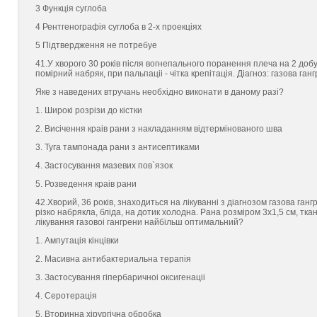
3 Функцiя суглоба
4 Рентгенографiя суглоба в 2-х проекцiях
5 Пiдтвердження не потребуe
41.У хворого 30 рокiв пiсля вогнепального поранення плеча на 2 добу 
помiрний набряк, при пальпацii - чiтка крепiтацiя. Дiагноз: газова ган
Яке з наведених втручань необхiдно виконати в даному разi?
1. Широкi розрiзи до кiстки
2. Висiчення краiв рани з накладанням вiдтермiнованого шва
3. Туга тампонада рани з антисептиками
4. Застосування мазевих пов`язок
5. Розведення краiв рани
42.Хворий, 36 рокiв, знаходиться на лiкуваннi з дiагнозом газова ганг
рiзко набрякла, блiда, на дотик холодна. Рана розмiром 3х1,5 см, тка
лiкування газовоi гангрени найбiльш оптимальний?
1. Ампутацiя кiнцiвки
2. Масивна антибактериальна терапiя
3. Застосування гiпербаричноi оксигенацii
4. Серотерацiя
5. Вторинна хiрургiчна обробка