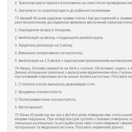
4. Транспортувати хворого в положенні на спині після проведення но
5. Знечулити та транспортувати до районної полікліники
73 Хворий 46 років одержав травму плеча і був доставлений в травмат
рентгенологічному дослідженню виявлено вколочений перелом плеча 
1. Накладення апарату Ілізарова.
2. Імобілізація на місяць з подальшою реабілітацією.
3. Хірургічна репозиція на 3 місяці
4. Віконання оперативного остеосінтезу.
5. Імобілізація на 1,5 місяці з одночасним призначенням антикоагулян
74 Хвора, 59 років скаржится на болі у ступнях. Об’єктивно: ходить 
Значне уплощення склепіння з вальгусним відхиленням обох ступень.
під головками плюсневих кісток значні болючі натоптиші. Поставте п
1. Статична плоско-вальгусна деформація стоп.
2. Вроджена плоскоступість
3. Післятравматична плоскоступість
4. Метатарзалгії
75 Юнак 20 років під час гри у футбол різко повернув ліву стопу назов
кінцівки порушена. При огляді контури суглоба з бокових поверхонь зг
згинально-розгинальні та ротаційні рухи лівої стопи обмежені і вик
латеральної та медіальної кісточок. Поставте первинний діагноз.