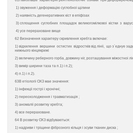
61Найбiльше характернi рентгенологiчнi ознаки при деформуючому 
1) звуження i деформацiю суглобноi щiлини
2) наявнiсть дегенеративних кiст в епiфiзах
3) сплощення суглобних площадок великогомiлковоi кiстки з вар
4) усе перераховане вище
62 Визначення характеру скривлення хребта включаe:
1) вiдхилення вершини остистих вiдросткiв вiд лiнii, що з`eднуe зад
нижнього кiнцякрижi
2) величину реберного горба, довжину нiг, розташування мiжостноi лiн
3) вимiр ширини таза та п.1) i п.2);
4) п.1) i п.2).
63В етiологii ОХЗ маe значення:
1) iнфекцii гострi i хронiчнi;
2) переохолодження i травматизацiя ;
3) аномалii розвитку хребта;
4) все перераховане.
64 В розвитку ОХЗ вiдбуваються:
1) надриви i трiщини фiброзного кiльця i зсуви тканин диска ;