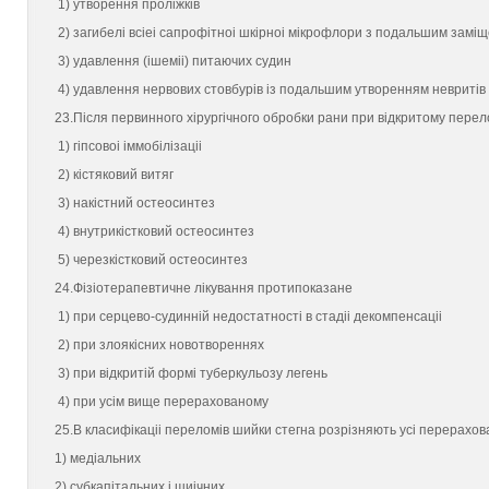
1) утворення пролiжкiв
2) загибелi всiei сапрофiтноi шкiрноi мiкрофлори з подальшим замiщ
3) удавлення (iшемii) питаючих судин
4) удавлення нервових стовбурiв iз подальшим утворенням невритiв i
23.Пiсля первинного хiрургiчного обробки рани при вiдкритому перел
1) гiпсовоi iммобiлiзацii
2) кiстяковий витяг
3) накiстний остеосинтез
4) внутрикiстковий остеосинтез
5) черезкiстковий остеосинтез
24.Фiзiотерапевтичне лiкування протипоказане
1) при серцево-судиннiй недостатностi в стадii декомпенсацii
2) при злоякiсних новотвореннях
3) при вiдкритiй формi туберкульозу легень
4) при усiм вище перерахованому
25.В класифiкацii переломiв шийки стегна розрiзняють усi перерахова
1) медiальних
2) субкапiтальних i шиiчних