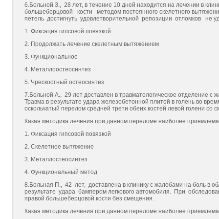
6.Больной З., 28 лет, в течение 10 дней находится на лечении в 
большеберцовой кости методом постоянного скелетного вытяжени
петель достигнуть удовлетворительной репозиции отломков не уд
1. Фиксация гипсовой повязкой
2. Продолжать лечение скелетным вытяжением
3. Функциональное
4. Металлоостеосинтез
5. Чрескостный остеосинтез
7.Больной А., 29 лет доставлен в травматологическое отделение с
Травма в результате удара железобетонной плитой в голень во вр
оскольчатый перелом средней трети обеих костей левой голени со 
Какая методика лечения при данном переломе наиболее приемлем
1. Фиксация гипсовой повязкой
2. Скелетное вытяжение
3. Металлостеосинтез
4. Функциональный метод
8.Больная П., 42 лет, доставлена в клинику с жалобами на боль в 
результате удара бампером легкового автомобиля. При обследова
правой большеберцовой кости без смещения.
Какая методика лечения при данном переломе наиболее приемлем