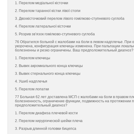
1. Перелом медіальної кісточки
2. Перелом таранної кістки лівої стопи
3. Двохкісточковий перелом лівого гомілково-ступневого суглоба
4. Перелом латеральної кісточки
5. Розрив зв’язок гомілково-ступневого суглоба
76 Обратился больной с жалобами на боли в левом надплечье. При 
укорочена, конфигурация ключицы изменена. При пальпации локальн
болезненны и резко ограничены. Ваш предположительный диагноз?
1. Перелом ключицы
2. Вывих акромиального конца ключицы
3. Вывих стернального конца ключицы
4. Ушиб надплечья
5. Перелом лопатки
77 Больная 62 лет доставлена МСП с жалобами на боли в правом пл
болезненность, ограничение функции, подвижность на протяжении п
предположительный диагноз?
1. Перелом диафиза плечевой кости
2. Перелом хирургической шейки плеча
3. Разрыв длинной головки бицепса