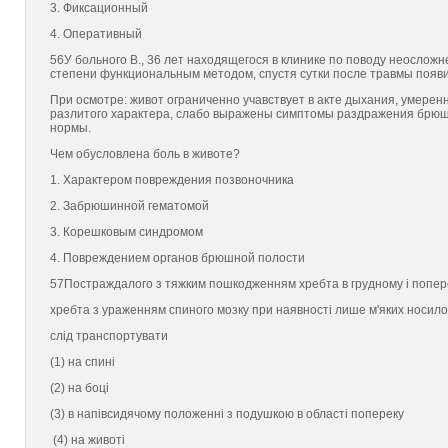
3. Фиксационный
4. Оперативный
56У больного В., 36 лет находящегося в клинике по поводу неосложн
степени функциональным методом, спустя сутки после травмы появи
При осмотре: живот ограниченно учавствует в акте дыхания, умере
разлитого характера, слабо выражены симптомы раздражения брюши
нормы.
Чем обусловлена боль в животе?
1. Характером повреждения позвоночника
2. Забрюшинной гематомой
3. Корешковым синдромом
4. Повреждением органов брюшной полости
57Постраждалого з тяжким пошкодженням хребта в грудному i попер
хребта з ураженням спиного мозку при наявностi лише м'яких носило
слiд транспортувати
(1) на спинi
(2) на боцi
(3) в напiвсидячому положеннi з подушкою в областi попереку
(4) на животi