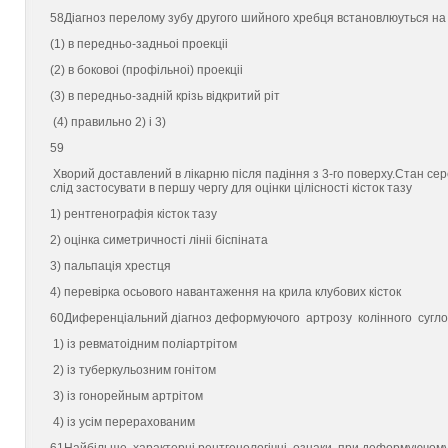
58Дiагноз перелому зубу другого шийного хребця встановлюуться на
(1) в передньо-задньоi проекцii
(2) в боковоi (профiльноi) проекцii
(3) в передньо-заднiй крiзь вiдкритий рiт
(4) правильно 2) i 3)
59
Хворий доставлений в лiкарню пiсля падiння з 3-го поверху.Стан сере
слiд застосувати в першу чергу для оцiнки цiлiсностi кiсток тазу
1) рентгенографiя кiсток тазу
2) оцiнка симетричностi лiнii бiспiната
3) пальпацiя хрестця
4) перевiрка осьового навантаження на крила клубових кiсток
60Диференцiальний дiагноз деформуючого артрозу колiнного сугл
1) iз ревматоiдним полiартрiтом
2) iз туберкульозним гонiтом
3) iз гонорейным артрiтом
4) iз усiм перерахованим