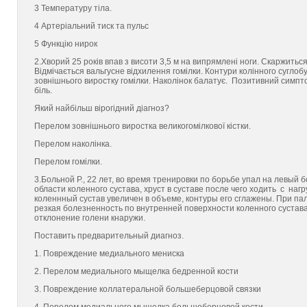
3 Температуру тiла.
4 Артерiальний тиск та пульс
5 Функцiю нирок
2.Хворий 25 років впав з висоти 3,5 м на випрямлені ноги. Скаржиться 
Відмічається вальгусне відхилення гомілки. Контури колінного суглоб
зовнішнього виростку гомілки. Наколінок балатує. Позитивний симпто
біль.
Який найбільш вірогідний діагноз?
Перелом зовнішнього виростка великогомілкової кістки.
Перелом наколінка.
Перелом гомілки.
3.Больной Р., 22 лет, во время тренировки по борьбе упал на левый
области коленного сустава, хруст в суставе после чего ходить с н
коленнный сустав увеличен в объеме, контуры его сглажены. При п
резкая болезненность по внутренней поверхности коленного сустав
отклонение голени кнаружи.
Поставить предварительный диагноз.
1. Повреждение медиального мениска
2. Перелом медиального мыщелка бедренной кости
3. Повреждение коллатеральной большеберцовой связки