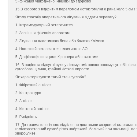
5) фiксацiя ушкодженоi кiнцiвки до здоровоi
15.В хворого з вiдкритим переломом кiсток гомiлки e рана коло 5 см 
Якому способу оперативного лiкування вiддати перевагу?
1. Інтрамедулярний остеосинтез
2. Зовнiшня фiксацiя апаратом.
3. З'eднання пластинкою Лена або балкою Клiмова.
4. Накiстний остеосинтез пластинкою АО.
5. Дiафiксацiя шпицями Кiршнера або гвинтами.
16. В пацieнта вiдсутнi рухи у лiвому гомiлковостопному суглобi пiсл
суглобова щiлина, крайовi кiстковi вирости.
Як характеризувати такий стан суглоба?
1. Фiброзний анкiлоз.
2. Контрактура.
3. Анкiлоз.
4. Кiстковий анкiлоз.
5. Ригiднiсть.
17. До травматологiчного вiддiлення доставили хворого зi скаргами н
гомiлковостопний суглоб рiзко набряклий, болючий при пальпацii, по
хворобливе.