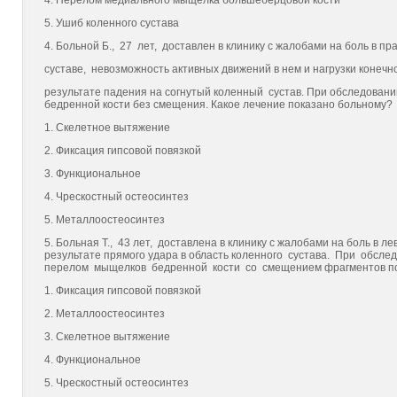
4. Перелом медиального мыщелка большеберцовой кости
5. Ушиб коленного сустава
4. Больной Б., 27 лет, доставлен в клинику с жалобами на боль в п
суставе, невозможность активных движений в нем и нагрузки конечно
результате падения на согнутый коленный сустав. При обследов
бедренной кости без смещения. Какое лечение показано больному?
1. Скелетное вытяжение
2. Фиксация гипсовой повязкой
3. Функциональное
4. Чрескостный остеосинтез
5. Металлоостеосинтез
5. Больная Т., 43 лет, доставлена в клинику с жалобами на боль в
результате прямого удара в область коленного сустава. При обс
перелом мыщелков бедренной кости со смещением фрагментов по 
1. Фиксация гипсовой повязкой
2. Металлоостеосинтез
3. Скелетное вытяжение
4. Функциональное
5. Чрескостный остеосинтез