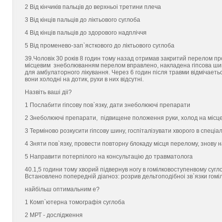
2 Вiд кiнчикiв пальцiв до верхньоi третини плеча
3 Вiд кiнцiв пальцiв до лiктьового суглоба
4 Вiд кiнцiв пальцiв до здорового надплiччя
5 Вiд променево-зап`ясткового до лiктьового суглоба
39.Чоловiк 30 рокiв 8 годин тому назад отримав закритий перелом про
мiсцевим знеболюванням перелом вправлено, накладена гiпсова шина в
для амбулаторного лiкування. Через 6 годин пiсля травми вiдмiчаeться
вони холоднi на дотик, рухи в них вiдсутнi.
Назвiть вашi дii?
1 Послабити гiпсову пов`язку, дати знеболюючi препарати
2 Знеболюючi препарати, пiдвищене положення руки, холод на мiсц
3 Термiново розкусити гiпсову шину, госпiталiзувати хворого в спецiа
4 Зняти пов`язку, провести повторну блокаду мiсця перелому, знову 
5 Направити потерпiлого на консультацiю до травматолога
40.1,5 години тому хворий пiдвернув ногу в гомiлковоступенвому суглоб
Встановлено попереднiй дiагноз: розрив дельтоподiбноi зв`язки гомi
найбiльш оптимальним e?
1 Комп`ютерна томографiя суглоба
2 МРТ - дослiдження