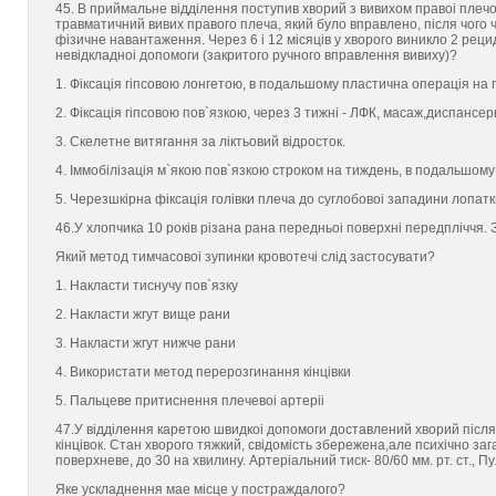
45. В приймальне вiддiлення поступив хворий з вивихом правоi плечов
травматичний вивих правого плеча, який було вправлено, пiсля чого ч
фiзичне навантаження. Через 6 i 12 мiсяцiв у хворого виникло 2 рец
невiдкладноi допомоги (закритого ручного вправлення вивиху)?
1. Фiксацiя гiпсовою лонгетою, в подальшому пластична операцiя на 
2. Фiксацiя гiпсовою пов`язкою, через 3 тижнi - ЛФК, масаж,диспанс
3. Скелетне витягання за лiктьовий вiдросток.
4. Iммобiлiзацiя м`якою пов`язкою строком на тиждень, в подальшому
5. Черезшкiрна фiксацiя голiвки плеча до суглобовоi западини лопатк
46.У хлопчика 10 рокiв рiзана рана передньоi поверхнi передплiччя. З 
Який метод тимчасовоi зупинки кровотечi слiд застосувати?
1. Накласти тиснучу пов`язку
2. Накласти жгут вище рани
3. Накласти жгут нижче рани
4. Використати метод перерозгинання кiнцiвки
5. Пальцеве притиснення плечевоi артерii
47.У вiддiлення каретою швидкоi допомоги доставлений хворий пiсля
кiнцiвок. Стан хворого тяжкий, свiдомiсть збережена,але психiчно заг
поверхневе, до 30 на хвилину. Артерiальний тиск- 80/60 мм. рт. ст., П
Яке ускладнення маe мiсце у постраждалого?