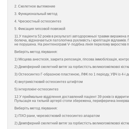
2. Скелетное вытяжение
3. Функциональный метод
4. Чрескостный остеосинтез
5. Фиксация гипсовой повязкой
11.У пацieнта 52 рокiв в результатi автодорожньоi травми виражена пр
болюча, вiдзначаeться патологiчна рухливiсть i крепiтацiя вiдламкiв
не порушена. На рентгенограмi V- подiбна лiнiя перелому виросткiв пра
Виберiть метод лiкування:
1) Мiсцева анестезiя, закрита репозицiя, гiпсова iммобiлiзацiя, контр
2) Демпферний скелетний витяг за горбистiсть великогомiлковоi кiстки,
3) Остеосинтез Г-образною пластиною, ЛФК по 1 перiоду, УВЧ iз 4-i д
4) внутрикiстковий остеосинтез штифтом
5) iнтерлокiнг-остеосинтез
12.У приймальне вiддiлення доставлений пацieнт 39 рокiв iз вiдкрити
Пульсацiя на тильнiй артерii стопи збережена, периферична iннерв
Виберiть метод лiкування:
1) ПХО рани, черезкiстковий остеосинтез апаратом
2) Демпферний скелетний витяг за горбистiсть великогомiлковоi кiстк