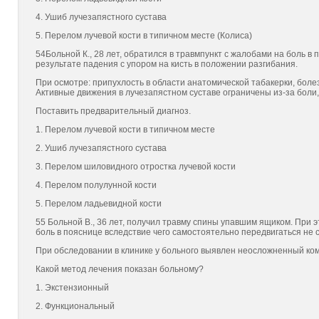
4. Ушиб лучезапястного сустава
5. Перелом лучевой кости в типичном месте (Колиса)
54Больной К., 28 лет, обратился в травмпункт с жалобами на боль в
результате падения с упором на кисть в положении разгибания.
При осмотре: припухлость в области анатомической табакерки, боле
Активные движения в лучезапястном суставе ограничены из-за боли,
Поставить предварительный диагноз.
1. Перелом лучевой кости в типичном месте
2. Ушиб лучезапястного сустава
3. Перелом шиловидного отростка лучевой кости
4. Перелом полулунной кости
5. Перелом ладьевидной кости
55 Больной В., 36 лет, получил травму спины упавшим ящиком. При э
боль в пояснице вследствие чего самостоятельно передвигаться не с
При обследовании в клинике у больного выявлен неосложненный ком
Какой метод лечения показан больному?
1. Экстензионный
2. Функциональный