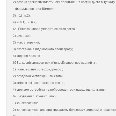
2) розрив гiалiнових пластинок i проникнення частин диска в губчату
формування гриж Шморля;
3) п.1) i п.2);
4) нi п.1), нi п.2).
65П`яткова шпора утвориться як слiдство :
1) дисплазii;
2) новоутворення;
3) окостенiння пiдошовного апоневрозу;
4) ходiння босонiж.
66Больовий синдром при п`ятковiй шпорi пов`язаний iз :
1) поперековим остеохондрозом ;
2) поздовжнiм сплощенням стопи ;
3) змiною осi навантаження стопи ;
4) впливом остеофiта на нейрорецептори навколишнiх тканин .
67 Лiкування п`яткових шпор :
1) консервативне;
2) консервативне, але при тривалому больовому синдромi оперативн