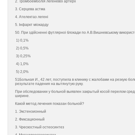
2. Тромбоемболiя легеневоi артерii
3. Серцева астма
4. Ателектаз легенi
5. Iнфаркт мiокарду
50. При здiйсненнi футлярноi блокади по А.В.Вишневському використ
1) 0,1%
2) 0,5%
3) 0,25%
4) 1,0%
5) 2,0%
51Больная И., 42 лет, поступила в клинику с жалобами на резкую бо
результате падения на вытянутую руку.
При обследовании у больной выявлен закрытый косой перелом сред
ширине.
Какой метод лечения показан больной?
1. Экстензионный
2. Фиксационный
3. Чрескостный остеосинтез