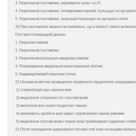
3. Перелом кiсток гомiлки, перевiрити пульс та АТ.
4. Перелом кiсток гомiлки, полiфрагментарний, пульсацiя на артерiях
5. Перелом кiсток гомiлки, пульсацiя пульсацiя на артерiях стопи.
20.При обстеженнi хворого встановлено, що в областi лiвого колiнног
Поставте попереднiй дiагноз
1. Перелом гомiлки
2. Перелом кiсток гомiлки
3. Перелом внутрiшнього мищелка гомiлки
4. Пошкодження медiальноi колатеральноi зв'язки.
5. Надмищелковий перелом стегна.
21.Основною метою проведення первинного хiрургiчного опрацюванн
1) стерилiзацiя ран скальпелем
2) видалення стороннiх тiл i згусткiв кровi
3) висiчення всiх нежиттeздатних тканин
4) можливiсть зробити краi шкiри i пiдлягаючих тканин рiвними
5) видалення згусткiв кровi i перев`язка тромбованих судинних стовб
22.Пiсля накладення циркулярноi гiпсовоi пов`язки на кiнцiвка можут