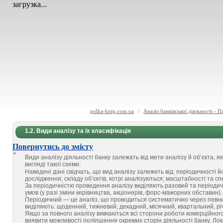
загрузка...
polka-knig.com.ua
/
Аналіз банківської діяльності - 
1.2. Види аналізу та їх класифікація
Повернутись до змісту
Види аналізу діяльності банку залежать від мети аналізу й об’єкта, я
вигляді такої схеми:
Наведені дані свідчать, що вид аналізу залежить від: періодичності 
дослідження; складу об’єктів, котрі аналізуються; масштабності та с
За періодичністю проведення аналізу виділяють разовий та періодич
умов (у разі зміни керівництва, акціонерів, форс-мажорних обставин).
Періодичний — це аналіз, що проводиться систематично через певний
виділяють: щоденний, тижневий, декадний, місячний, квартальний, рі
Якщо за повного аналізу вивчаються всі сторони роботи комерційного
виявити можливості поліпшення окремих сторін діяльності банку. Ло