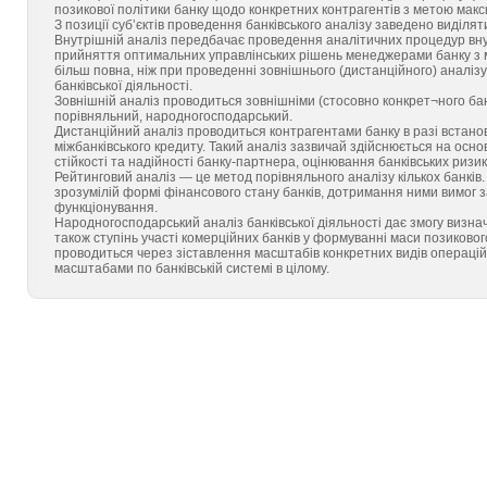
позикової політики банку щодо конкретних контрагентів з метою макси
З позиції суб’єктів проведення банківського аналізу заведено виділят
Внутрішній аналіз передбачає проведення аналітичних процедур вну
прийняття оптимальних управлінських рішень менеджерами банку з ме
більш повна, ніж при проведенні зовнішнього (дистанційного) аналізу
банківської діяльності.
Зовнішній аналіз проводиться зовнішніми (стосовно конкрет¬ного банк
порівняльний, народногосподарський.
Дистанційний аналіз проводиться контрагентами банку в разі встан
міжбанківського кредиту. Такий аналіз зазвичай здійснюється на осн
стійкості та надійності банку-партнера, оцінювання банківських ризик
Рейтинговий аналіз — це метод порівняльного аналізу кількох банків
зрозумілій формі фінансового стану банків, дотримання ними вимог за
функціонування.
Народногосподарський аналіз банківської діяльності дає змогу визна
також ступінь участі комерційних банків у формуванні маси позиково
проводиться через зіставлення масштабів конкретних видів операцій
масштабами по банківській системі в цілому.