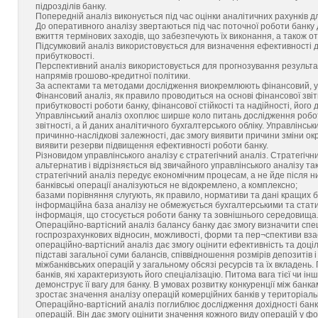
підрозділів банку.
Попередній аналіз виконується під час оцінки аналітичних рахунків 
До оперативного аналізу звертаються під час поточної роботи банку д
вжиття термінових заходів, що забезпечують їх виконання, а також о
Підсумковий аналіз використовується для визначення ефективності д
прибутковості.
Перспективний аналіз використовується для прогнозування результат
напрямів грошово-кредитної політики.
За аспектами та методами дослідження виокремлюють фінансовий, уп
Фінансовий аналіз, як правило проводиться на основі фінансової звітн
прибутковості роботи банку, фінансової стійкості та надійності, його 
Управлінський аналіз охоплює ширше коло питань дослідження роботи
звітності, а й даних аналітичного бухгалтерського обліку. Управлінськ
причинно-наслідкові залежності, дає змогу виявити причини зміни ок
виявити резерви підвищення ефективності роботи банку.
Різновидом управлінського аналізу є стратегічний аналіз. Стратегічн
альтернатив і відрізняється від звичайного управлінського аналізу т
стратегічний аналіз передує економічним процесам, а не йде після ни
банківські операції аналізуються не відокремлено, а комплексно;
базами порівняння слугують, як правило, нормативи та дані кращих б
інформаційна база аналізу не обмежується бухгалтерськими та стати
інформація, що стосується роботи банку та зовнішнього середовища
Операційно-вартісний аналіз балансу банку дає змогу визначити спеці
госпрозрахункових відносин, можливості, форми та пер¬спективи взає
операційно-вартісний аналіз дає змогу оцінити ефективність та доці
підставі загальної суми балансів, співвідношення розмірів депозитів і
міжбанківських операцій у загальному обсязі ресурсів та їх вкладень
банків, які характеризують його спеціалізацію. Питома вага тієї чи ін
демонструє її вагу для банку. В умовах розвитку конкуренції між банка
зростає значення аналізу операцій комерційних банків у територіаль
Операційно-вартісний аналіз поглиблює дослідження дохідності банку
операцій. Він дає змогу оцінити значення кожного виду операцій у ф