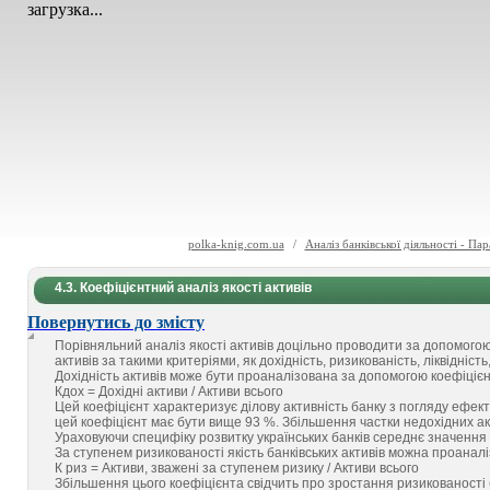
загрузка...
polka-knig.com.ua
/
Аналіз банківської діяльності - Па
4.3. Коефіцієнтний аналіз якості активів
Повернутись до змісту
Порівняльний аналіз якості активів доцільно проводити за допомогою 
активів за такими критеріями, як дохідність, ризикованість, ліквідність
Дохідність активів може бути проаналізована за допомогою коефіцієн
Кдох = Дохідні активи / Активи всього
Цей коефіцієнт характеризує ділову активність банку з погляду ефек
цей коефіцієнт має бути вище 93 %. Збільшення частки недохідних ак
Ураховуючи специфіку розвитку українських банків середнє значення 
За ступенем ризикованості якість банківських активів можна проаналі
К риз = Активи, зважені за ступенем ризику / Активи всього
Збільшення цього коефіцієнта свідчить про зростання ризикованості 