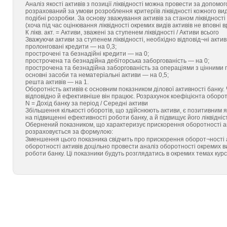
Аналіз якості активів з позиції ліквідності можна провести за допомо
розрахований за умови розроблення критеріїв ліквідності кожного виду 
подібні розробки. За основу зважування активів за станом ліквідност
(хоча під час оцінювання ліквідності окремих видів активів не вповні в
К лікв. акт. = Активи, зважені за ступенем ліквідності / Активи всього
Зважуючи активи за ступенем ліквідності, необхідно відповід¬ні актив
пролонговані кредити — на 0,3;
прострочені та безнадійні кредити — на 0;
прострочена та безнадійна дебіторська заборгованість — на 0;
прострочена та безнадійна заборгованість за операціями з цінними
основні засоби та нематеріальні активи — на 0,5;
решта активів — на 1.
Оборотність активів є основним показником ділової активності банку
відповідно й ефективніше він працює. Розрахунок коефіцієнта оборо
N = Дохід банку за період / Середні активи
Збільшення кількості оборотів, що здійснюють активи, є позитивним 
на підвищенні ефективності роботи банку, а й підвищує його ліквідніс
Обернений показником, що характеризує прискорення оборотності акти
розраховується за формулою:
Зменшення цього показника свідчить про прискорення оборот¬ності а
оборотності активів доцільно провести аналіз оборотності окремих вид
роботи банку. Ці показники будуть розглядатись в окремих темах курс