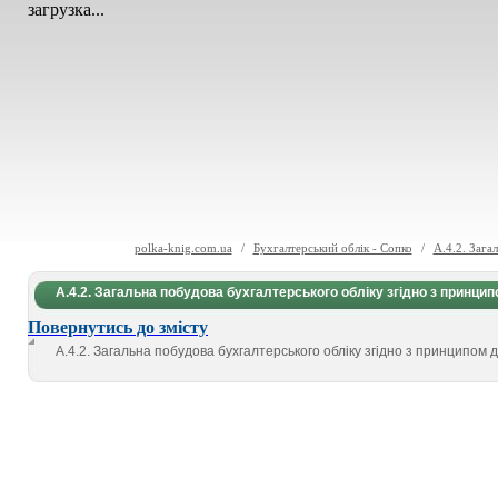
загрузка...
polka-knig.com.ua
/
Бухгалтерський облік - Сопко
/
А.4.2. Зага
А.4.2. Загальна побудова бухгалтерського обліку згідно з принцип
Повернутись до змісту
А.4.2. Загальна побудова бухгалтерського обліку згідно з принципом 