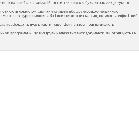
бчислювальної та організаційної техніки, чимало бухгалтерських документів
заповнюють чорнилом, хімічним олівцем або друкарською машинкою.
опомогою фактурних машин або інших клавішних машин, які мають алфавітний
ать перфокарти, дуаль-карти тощо. Цей прийом іноді називають
ими програмами. До цієї групи належать також документи, які отримують за