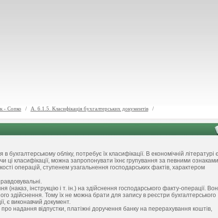
к - Сопко
/
А. 6.1.5. Класифікація бухгалтерських документів
/
 в бухгалтерському обліку, потребує їх класифікації. В економічній літературі 
чи ці класифікації, можна запропонувати їхнє групування за певними ознаками
ості операцій, ступенем узагальнення господарських фактів, характером
равдовувальні.
(наказ, інструкцію і т. ін.) на здійснення господарського факту-операції. Во
ого здійснення. Тому їх не можна брати для запису в реєстри бухгалтерського
ї, є виконавчий документ.
про надання відпустки, платіжні доручення банку на перерахування коштів,