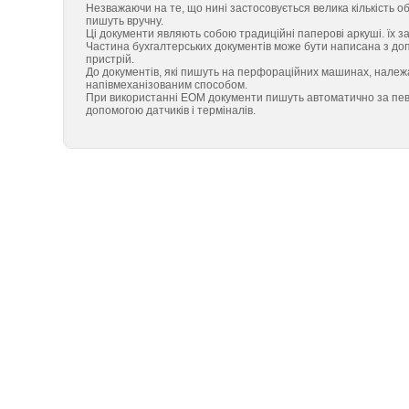
Незважаючи на те, що нині застосовується велика кількість о
пишуть вручну.
Ці документи являють собою традиційні паперові аркуші. їх 
Частина бухгалтерських документів може бути написана з д
пристрій.
До документів, які пишуть на перфораційних машинах, належ
напівмеханізованим способом.
При використанні ЕОМ документи пишуть автоматично за певн
допомогою датчиків і терміналів.