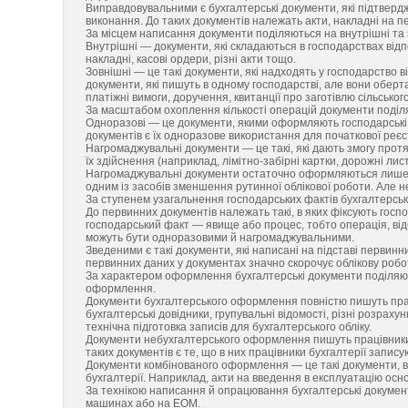
Виправдовувальними є бухгалтерські документи, які підтверджу
виконання. До таких документів належать акти, накладні на 
За місцем написання документи поділяються на внутрішні та 
Внутрішні — документи, які складаються в господарствах від
накладні, касові ордери, різні акти тощо.
Зовнішні — це такі документи, які надходять у господарство ві
документи, які пишуть в одному господарстві, але вони обер
платіжні вимоги, доручення, квитанції про заготівлю сільсько
За масштабом охоплення кількості операцій документи поділ
Одноразові — це документи, якими оформляють господарські 
документів є їх одноразове використання для початкової реєс
Нагромаджувальні документи — це такі, які дають змогу протяг
їх здійснення (наприклад, лімітно-забірні картки, дорожні лис
Нагромаджувальні документи остаточно оформляються лише післ
одним із засобів зменшення рутинної облікової роботи. Але н
За ступенем узагальнення господарських фактів бухгалтерськ
До первинних документів належать такі, в яких фіксують госп
господарський факт — явище або процес, тобто операція, ві
можуть бути одноразовими й нагромаджувальними.
Зведеними є такі документи, які написані на підставі первин
первинних даних у документах значно скорочує облікову робо
За характером оформлення бухгалтерські документи поділяют
оформлення.
Документи бухгалтерського оформлення повністю пишуть прац
бухгалтерські довідники, групувальні відомості, різні розра
технічна підготовка записів для бухгалтерського обліку.
Документи небухгалтерського оформлення пишуть працівники 
таких документів є те, що в них працівники бухгалтерії запи
Документи комбінованого оформлення — це такі документи, в
бухгалтерії. Наприклад, акти на введення в експлуатацію основ
За технікою написання й опрацювання бухгалтерські документ
машинах або на ЕОМ.