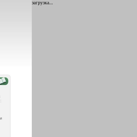
загрузка...
є
:
ни