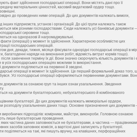
ють факт здійснення господарської операції. Вони містять дані про її
передачу матеріальних цінностей, касовий видатковий ордер тощо.
зовнішні.
повідно до проведених ними операцій. До цих документів належать вимоги,
д інших підприємств, установ і організацій. До цієї групи належать також
таються між різними господарствами. Сюди належать усі банківські документи 
господарської сировини тощо.
яються на одноразові й нагромаджувальні.
факти (операції) у момент їх здійснення. Характерною особливістю цих
трації господарських операцій.
ом дня, декади, тижня, місяця фіксувати однорідні господарські операції в мі
ти, багатоденні наряди на виконання робіт, відомість витрат кормів тощо).
я закінчення терміну їх дії. Вони значно скорочують кількість документів і 
е в усіх господарських операціях можливе їх використання.
і документи поділяються на первинні й зведені.
одарські операції в момент їх здійснення. Це перший формальний доказ того, 
дбувся. Усі господарські операції оформляються первинними документами. Во
них документів за ознакою груп та інших ознак узагальнення. Зведення
ту.
ься на документи бухгалтерського, небухгалтерського й комбінованого
івники бухгалтерії. До цих документів належать меморіальні ордери,
хунки розподілу узагальнених даних тощо. Основне призначення цих документів
виробничих підрозділів: комірники, майстри, виконроби. Головною ознакою
сують лише бухгалтерське проведення.
 яких частина даних заповнюється не бухгалтерами, а частина — працівникам
них засобів заповнює комісія, а вартісні дані записують у бухгалтерії.
и поділяються на такі, які пишуть вручну, на клавішних, перфораційних