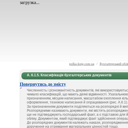
загрузка...
polka-knig.com.ua
/
Бухгалтерський облі
А. 6.1.5. Класифікація бухгалтерських документів
Повернутись до змісту
Численність і різноманітність документів, які використовуються
чимало класифікацій, що мають деякі відмінності. Узагальнюю
призначенням, місцем написання, масштабом охоплення кільк
оформлення, технікою написання й опрацювання (рис. А.6.1).
За призначенням документи поділяються на розпорядчі й вип
Розпорядчими називають документи, які містять розпорядження 
ще не підтверджують господарський факт, а є підставою для й
обліку. Документом, який підтверджує факт здійснення операці
До розпорядчих документів належать накази, розпорядження 
доручення на отримання матеріальних цінностей тощо.