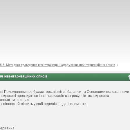
.8.3. Методика проведення інвентаризації й оформлення інвентаризаційних описів
/
ня інвентаризаційних описів
ені Положенням про бухгалтерські звіти і баланси та Основними положеннями
подарстві проводиться інвентаризація всіх ресурсів господарства.
анньої змінюється.
 цінностей містить у собі перелічені далі елементи.
берігання