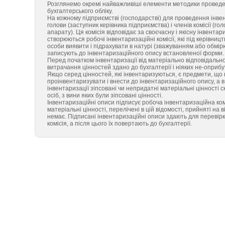
Розглянемо окремі найважливіші елементи методики проведенн
бухгалтерського обліку.
На кожному підприємстві (господарстві) для проведення інвен
голови (заступник керівника підприємства) і членів комісії (го
апарату). Ця комісія відповідає за своєчасну і якісну інвент
створюються робочі інвентаризаційні комісії, які під керівниц
особи виявити і підрахувати в натурі (зважуванням або обмір
записують до інвентаризаційного опису встановленої форми.
Перед початком інвентаризації від матеріально відповідально
витрачання цінностей здано до бухгалтерії і ніяких не-оприб
Якщо серед цінностей, які інвентаризуються, є предмети, що н
проінвентаризувати і внести до інвентаризаційного опису, а 
інвентаризації зіпсовані чи непридатні матеріальні цінності 
осіб, з вини яких були зіпсовані цінності.
Інвентаризаційні описи підписує робоча інвентаризаційна ком
матеріальні цінності, перелічені в цій відомості, прийняті на 
немає. Підписані інвентаризаційні описи здають для перевірк
комісія, а після цього їх повертають до бухгалтерії.