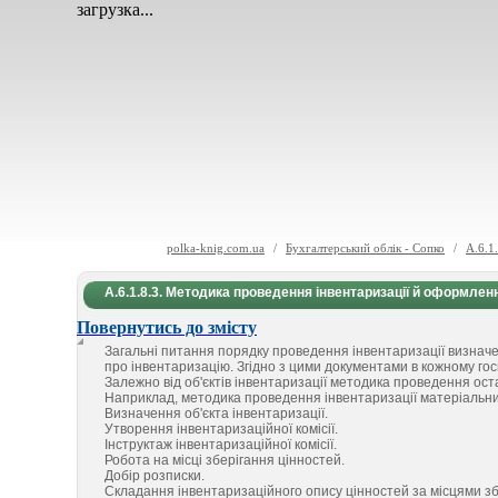
загрузка...
polka-knig.com.ua
/
Бухгалтерський облік - Сопко
/
А.6.1
А.6.1.8.3. Методика проведення інвентаризації й оформлен
Повернутись до змісту
Загальні питання порядку проведення інвентаризації визнач
про інвентаризацію. Згідно з цими документами в кожному гос
Залежно від об'єктів інвентаризації методика проведення ост
Наприклад, методика проведення інвентаризації матеріальних
Визначення об'єкта інвентаризації.
Утворення інвентаризаційної комісії.
Інструктаж інвентаризаційної комісії.
Робота на місці зберігання цінностей.
Добір розписки.
Складання інвентаризаційного опису цінностей за місцями з