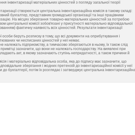
я інвентаризації матеріальних цінностей з погляду загальної теорії
таризації створюється центральна інвентаризаційна комісія в такому складі:
ловний бухгалтер, представник громадської організації та інші працівники
аризацію. На місцях зберігання товарно-матеріальних цінностей за потребою
твом центральної комісії зобов'язані у присутності матеріально відповідальної
юванням) фактичну наявність всіх цінностей. Результати інвентаризації
ї особи беруть розписку в тому, що всі документи на оприбуткування і
уткованих чи несписаних цінностей у неї немає.
е належать підприємству, а тимчасово зберігаються в ньому, їх також слід
в примітці зазначити, що вони не належать господарству. На виявлені при
складають акт, в якому зазначають ступінь непридатності, а також причини й
ісія і матеріально відповідальна особа, яка до підпису має зазначити, що
відповідальне зберігання і жодних претензій до інвентаризаційної комісії у неї
и до бухгалтерії, потім їх розглядає і затверджує центральна інвентаризаційн