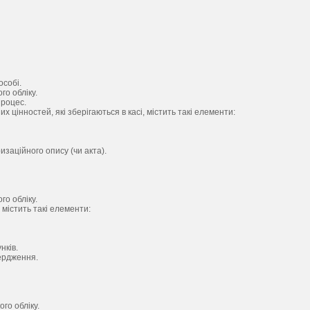
особі.
го обліку.
процес.
 цінностей, які зберігаються в касі, містить такі елементи:
заційного опису (чи акта).
го обліку.
містить такі елементи:
нків.
ердження.
го обліку.