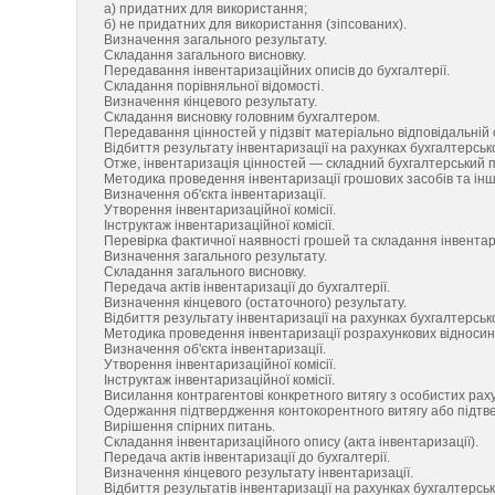
а) придатних для використання;
б) не придатних для використання (зіпсованих).
Визначення загального результату.
Складання загального висновку.
Передавання інвентаризаційних описів до бухгалтерії.
Складання порівняльної відомості.
Визначення кінцевого результату.
Складання висновку головним бухгалтером.
Передавання цінностей у підзвіт матеріально відповідальній 
Відбиття результату інвентаризації на рахунках бухгалтерсько
Отже, інвентаризація цінностей — складний бухгалтерський 
Методика проведення інвентаризації грошових засобів та інших
Визначення об'єкта інвентаризації.
Утворення інвентаризаційної комісії.
Інструктаж інвентаризаційної комісії.
Перевірка фактичної наявності грошей та складання інвентари
Визначення загального результату.
Складання загального висновку.
Передача актів інвентаризації до бухгалтерії.
Визначення кінцевого (остаточного) результату.
Відбиття результату інвентаризації на рахунках бухгалтерсько
Методика проведення інвентаризації розрахункових відносин 
Визначення об'єкта інвентаризації.
Утворення інвентаризаційної комісії.
Інструктаж інвентаризаційної комісії.
Висилання контрагентові конкретного витягу з особистих раху
Одержання підтвердження контокорентного витягу або підтв
Вирішення спірних питань.
Складання інвентаризаційного опису (акта інвентаризації).
Передача актів інвентаризації до бухгалтерії.
Визначення кінцевого результату інвентаризації.
Відбиття результатів інвентаризації на рахунках бухгалтерсько