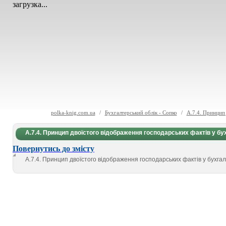
загрузка...
polka-knig.com.ua
/
Бухгалтерський облік - Сопко
/
А.7.4. Принцип 
А.7.4. Принцип двоїстого відображення господарських фактів у б
Повернутись до змісту
А.7.4. Принцип двоїстого відображення господарських фактів у бухга