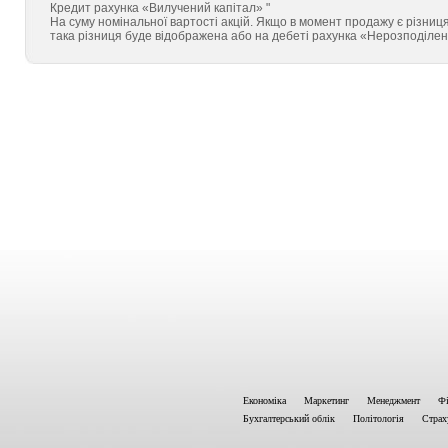
Кредит рахунка «Вилучений капітал» "
На суму номінальної вартості акцій. Якщо в момент продажу є різниц
така різниця буде відображена або на дебеті рахунка «Нерозподілен
Економіка
Маркетинг
Менеджмент
Фі
Бухгалтерський облік
Політологія
Страх