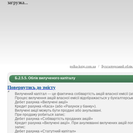
загрузка...
polka-knig.com.ua
/
Бухгалтерський облік
Б.2.5.5. Облік вилученого капіталу
Повернутись до змісту
Вилучений капітал — це фактична собівартість акцій власної емісії (аб
Процес вилучення акцій власної емісії відображається у бухгалтерськ
Дебет рахунка «Вилучені акції»
Кредит рахунка «Каса» (або «Рахунок у банку»).
Вилучені акції можуть бути продані або анульовані.
При продажу робиться запис:
Дебет рахунка «Собівартість проданих акцій»
Кредит рахунка «Вилучені акції». При анулюванні вилучених акцій по
запис:
Дебет рахунка «Статутний капітал»