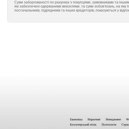
Суми заборгованості по рахунках з покупцями, замовниками та іншими
які забезпечені одержаними векселями, та суми зобов’язань, на яку 
постачальників, підрядників та інших кредиторів, показуються у відпо
Економіка
Маркетинг
Менеджмент
Фі
Бухгалтерський облік
Політологія
Страх