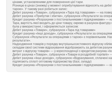
цінами, установленими для повернення цієї тари.
Різницю в цінах (знижку) у момент оприбуткування відносять на дебе
тарою». У такому разі робиться запис:
Дебет рахунка «Товари», субрахунок «Тара під товарами» — на повер
Дебет рахунка «Прибутки і збитки», субрахунок «Результати за опер
Кредит рахунка «Розрахунки з постачальниками і підрядчиками» — на
Тара, вартість якої входить до ціни товару, окремо в рахунок-фактуру
була у використанні, і оформляється записом:
Дебет рахунка «Товари», субрахунок «Тара під товарами»
Кредит рахунка «Інші доходи», субрахунок «Результати за операціям
Субрахунок «Результати за операціями з тарою» є порівняльним. Нап
результати».
Надходження товарів у порядку внутрішньосистемного відпуску обліко
складам своєї системи відрахування відображають за дебетом рахунк
витрат з відпуску товарів» — у кореспонденції з кредитом рахунка «І
Дебет рахунка «Товари», субрахунок «Товари в роздрібній торгівлі» 
Дебет рахунка «Інші доходи», субрахунок «Відрахування, сплачені на 
підлягають сплаті оптовому підприємству (базі, складу)
Кредит рахунка «Розрахунки з постачальниками і підрядчиками» — н