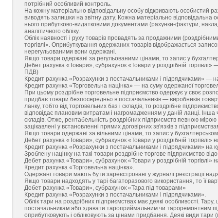
потрібний особливий контроль.
На кожну матеріально відповідальну особу відкривають особистий рах
виводять залишки на звітну дату. Кожна матеріально відповідальна о
нього прибутково-видатковими документами (рахунки-фактури, наклад
аналітичного обліку.
Облік наявності і руху товарів провадять за продажними (роздрібним
торгівлі». Оприбуткування одержаних товарів відображається записом
нерегульованими вони одержані.
Якщо товари одержані за регульованими цінами, то запис у бухгалтер
Дебет рахунка «Товари», субрахунок «Товари у роздрібній торгівлі» 
ПДВ)
Кредит рахунка «Розрахунки з постачальниками і підрядчиками» — на 
Кредит рахунка «Торговельна націнка» — на суму одержаної торговел
При цьому роздрібне торговельне підприємство одержує у своє розпо
придбає товари безпосередньо в постачальників — виробників товар
ланку, тобто від торговельних баз і складів, то роздрібне підприємств
відповідає плановим витратам і нагромадженням у даній ланці. Інша 
складів. Отже, рентабельність роздрібних підприємств певною мірою 
зацікавлені у встановленні прямих договірних зв'язків з підприємст
Якщо товари одержані за вільними цінами, то запис у бухгалтерському
Дебет рахунка «Товари», субрахунок «Товари у роздрібній торгівлі» н
Кредит рахунка «Розрахунки з постачальниками і підрядчиками» на ку
Зроблену націнку на такі товари роздрібне торгове підприємство від
Дебет рахунка «Товари», субрахунок «Товари у роздрібній торгівлі» н
Кредит рахунка «Торговельна націнка».
Одержані товари мають бути зареєстровані у журналі реєстрації над
Якщо товари надходять у тарі багаторазового використання, то її ва
Дебет рахунка «Товари», субрахунок «Тара під товарами»
Кредит рахунка «Розрахунки з постачальниками і підрядчиками».
Облік тари на роздрібних підприємствах має деякі особливості. Тару,
постачальникам або здавати тароприймальним чи тароремонтним під
оприбутковують і обліковують за цінами придбання. Деякі види тари 