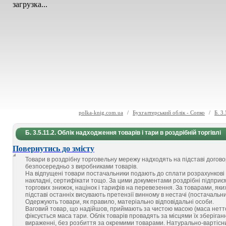
загрузка...
polka-knig.com.ua
/
Бухгалтерський облік - Сопко
/
Б. 3
Б. 3.5.11.2. Облік надходження товарів і тари в роздрібній торгівлі
Повернутись до змісту
Товари в роздрібну торговельну мережу надходять на підставі догов
безпосередньо з виробниками товарів.
На відпущені товари постачальники подають до сплати розрахункові
накладні, сертифікати тощо. За цими документами роздрібні підприєм
торгових знижок, націнок і тарифів на перевезення. За товарами, яки
підставі останніх висувають претензії винному в нестачі (постачальник
Одержують товари, як правило, матеріально відповідальні особи.
Ваговий товар, що надійшов, приймають за чистою масою (маса нетто
фіксується маса тари. Облік товарів провадять за місцями їх зберіг
вираженні, без розбиття за окремими товарами. Натурально-вартісний