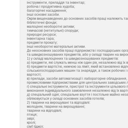
інструменти, приладдя та інвентар;
робоча і продуктивна худоба;
багаторічні насадження;
інші основні засоби.
Окрім вищенаведених до основних засобів праці належить тако
бібліотечні фонди;
малоцінні необоротні активи;
тимчасові (нетитульні) споруди;
природні ресурси;
інвентарна тара;
предмети прокату;
інші необоротні матеріальні активи.
До неосновних засобів праці підприємств і господарських орга
та швидкозношуваних предметів, або у складі тварин на вирощув
1) у складі малоцінних та швидкозношуваних предметів:
а) предмети, які служать менш ніж один рік, незалежно від їх в
б) предмети вартістю, нижчою за ліміт, який встановлено від
сільськогосподарських машин та знаряддя, а також робочих і 
вартості;
в) прилади, засоби автоматизації і лабораторне обладнання, 
промисловими підприємствами для центральних заводських л
г) спеціальні інструменти, пристрої та інструменти цільовог
виконання індивідуального замовлення незалежно від їх варто
д) спеціальний одяг, спеціальне взуття і постільне майно нез
обліковується у складі основних засобів готелів;
2) тварини на вирощувані та відгодівлі:
молодняк, тварини на вирощуванні;
тварини на відгодівлі;
птиця;
звірі;
кролі;
сім'ї бджіл;