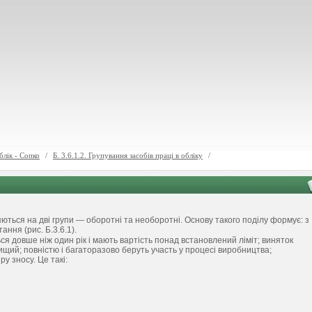
блік - Сопко
/
Б. 3.6.1.2. Групування засобів праці в обліку
/
яються на дві групи — оборотні та необоротні. Основу такого поділу формує: з
ання (рис. Б.3.6.1).
я довше ніж один рік і мають вартість понад встановлений ліміт; виняток
щий; повністю і багаторазово беруть участь у процесі виробництва;
у зносу. Це такі: