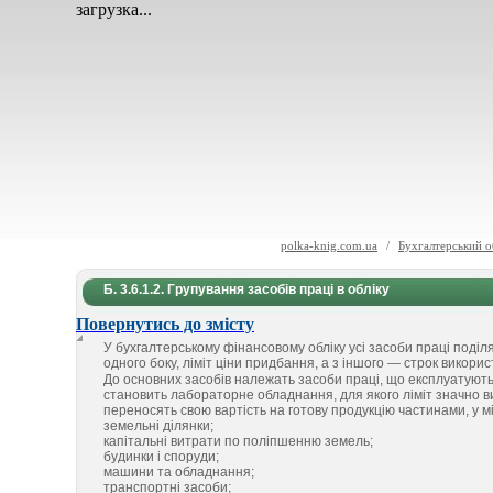
загрузка...
polka-knig.com.ua
/
Бухгалтерський о
Б. 3.6.1.2. Групування засобів праці в обліку
Повернутись до змісту
У бухгалтерському фінансовому обліку усі засоби праці поділ
одного боку, ліміт ціни придбання, а з іншого — строк використ
До основних засобів належать засоби праці, що експлуатуютьс
становить лабораторне обладнання, для якого ліміт значно ви
переносять свою вартість на готову продукцію частинами, у мір
земельні ділянки;
капітальні витрати по поліпшенню земель;
будинки і споруди;
машини та обладнання;
транспортні засоби;