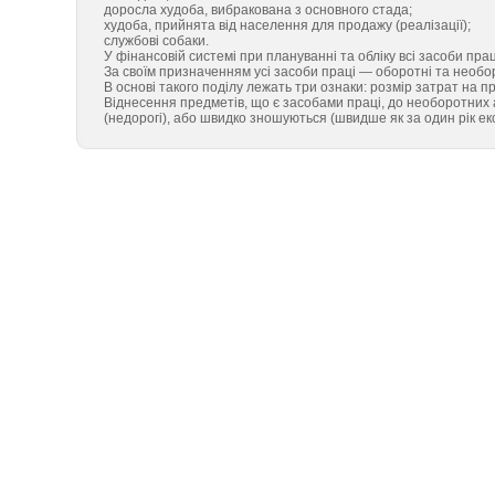
доросла худоба, вибракована з основного стада;
худоба, прийнята від населення для продажу (реалізації);
службові собаки.
У фінансовій системі при плануванні та обліку всі засоби прац
За своїм призначенням усі засоби праці — оборотні та необор
В основі такого поділу лежать три ознаки: розмір затрат на 
Віднесення предметів, що є засобами праці, до необоротних
(недорогі), або швидко зношуються (швидше як за один рік ек