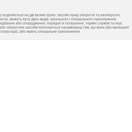
і поділяються на дві великі групи: засоби праці оборотні та необоротні.
отні, можуть бути двох видів: загального і спеціального призначення.
придбання або спорудження; порядок їх погашення; термін служби та інші.
 або оборотних засобів пояснюється насамперед тим, що вони або малоцінні
сплуатації), або мають спеціальне призначення.