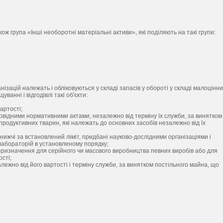
ж група «Інші необоротні матеріальні активи», які поділяють на такі групи:
нізацій належать і обліковуються у складі запасів у обороті у складі малоцінн
анні і відгодівлі такі об'єкти:
артості;
повідними нормативними актами, незалежно від терміну їх служби, за винятком
продуктивних тварин, які належать до основних засобів незалежно від їх
нижчі за встановлений ліміт, придбані науково-дослідними організаціями і
абораторій в установленому порядку;
о призначення для серійного чи масового виробництва певних виробів або для
сті;
алежно від його вартості і терміну служби, за винятком постільного майна, що