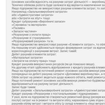
основних засобів відносять на рахунки затрат діяльності — виробниц
Технічно облікова робота буде залежати від варіанта накопичення з
Якщо підприємство не використовує рахунки елементів затрат, то зап
Наприклад «Загальновиробничі затрати»
або «Адміністративні затрати»
або »Затрати на збут» тощо
Кредит субрахунків «Виробничі запаси»
«Сировина та матеріали»
«Паливо»
«Запасні частини»
«Розрахунки з оплати праці»
«Розрахунки зі страхування»
«Розрахунковий рахунок» та ін.
Якщо підприємство використовує рахунки «Елементи затрат», то облі
На першому етапі здійснюється процес формування затрат за відпов
кореспонденції з рахунками витрат. Запис такий:
Дебет рахунків елементів затрат:
«Матеріальні затрати»
«Затрати на оплату праці» тощо
Кредит рахунків використаних ресурсів (як це показано вище).
На другому етапі здійснюють відображення з кредиту рахунків елемен
Якщо на підприємстві поточний ремонт основних засобів виконує рем
попередньо на дебеті рахунка затрати «Допоміжні виробництва», а по
Облік затрат на ремонт ведеться щодо кожного об'єкта, який ремонту
Якщо поточний ремонт основних засобів виконує ремонтно-будівельна 
відображаються на рахунку затрат діяльності.
Запис буде таким:
Дебет рахунків: «Загальновиробничі затрати» «Адміністративні затр
Кредит рахунка «Розрахунки з постачальниками і підрядчиками».
У разі, коли на підприємстві створюється ремонтний фонд (резерв кошт
послуг) затрат на їх ремонт та витрати обігу, нарахована сума згід
рахунків обліку витрат і витрати обігу (у складі елемента «Інші витрат