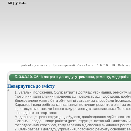
загрузка...
polka-knig.com.ua
/
Бухгалтерський облік - Сопко
/
Б. 3.6.3.10. Облік за
Б. 3.6.3.10. Облік затрат з догляду, утримання, ремонту, модернізац
Повернутись до змісту
1. Загальні положення. Облік затрат з догляду, утримання, ремонту, 
(поточний, капітальний), модернізації, реконструкції, добудови, доо
Відокремлено мають бути облічені ці затрати за способами (господарс
Характер і види робіт за капітальним і поточним ремонтом різні за ок
що стосуються того чи іншого виду ремонту, встановлюється Положен
розподілом по кварталах.
Модернізація, реконструкція, добудова, дообладнання здійснюються н
Оскільки наведені вище роботи (реконструкція, поточний і капітальн
господарським способом, тому залежно від способу виконання робіт об
2. Облік затрат з догляду, утримання, поточного ремонту основних за