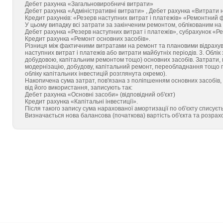
Дебет рахунка «Загальновиробничі витрати»
Дебет рахунка «Адміністративні витрати» , Дебет рахунка «Витрати 
Кредит рахунків: «Резерв наступних витрат і платежів» «Ремонтний 
У цьому випадку всі затрати за закінченим ремонтом, облікованим н
Дебет рахунка «Резерв наступних витрат і платежів», субрахунок «
Кредит рахунка «Ремонт основних засобів».
Різниця між фактичними витратами на ремонт та плановими відрахува
наступних витрат і платежів або витрати майбутніх періодів. 3. Облі
добудовою, капітальним ремонтом тощо) основних засобів. Затрати, 
модернізацію, добудову, капітальний ремонт, переобладнання тощо п
обліку капітальних інвестицій розглянута окремо).
Накопичена сума затрат, пов'язана з поліпшенням основних засобів, 
від його використання, записують так:
Дебет рахунка «Основні засоби» (відповідний об'єкт)
Кредит рахунка «Капітальні інвестиції».
Після такого запису сума нарахованої амортизації по об'єкту списує
Визначається нова балансова (початкова) вартість об'єкта та розрах