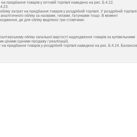
на придбання товарів у оптовій торгівлі наведено на рис. Б.4.22.
4.23.
бліку затрат на придбання товарів у роздрібній торгівлі. У роздрібній торгівлі
ає аналітичного обліку за назвами, типами, ґатунками тощо. В момент
одження, де для обліку виділено три стовпчики:
галтерському обліку загальної вартості надходження товарів за купівельними
ми цінами (цінами продажу / реалізації).
 на придбання товарів у роздрібній торгівлі наведено на рис. Б.4.24. Балансо