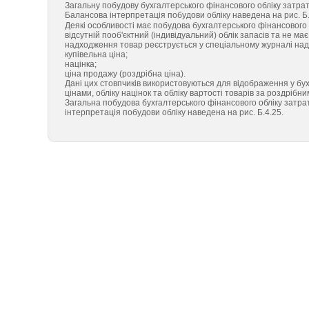
Загальну побудову бухгалтерського фінансового обліку затрат 
Балансова інтерпретація побудови обліку наведена на рис. Б.
Деякі особливості має побудова бухгалтерського фінансового о
відсутній пооб'єктний (індивідуальний) облік запасів та не м
надходження товар реєструється у спеціальному журналі надх
купівельна ціна;
націнка;
ціна продажу (роздрібна ціна).
Дані цих стовпчиків використовуються для відображення у бух
цінами, обліку націнок та обліку вартості товарів за роздрібни
Загальна побудова бухгалтерського фінансового обліку затрат
інтерпретація побудови обліку наведена на рис. Б.4.25.