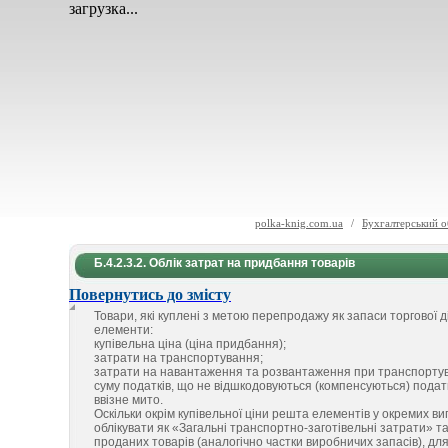
загрузка...
polka-knig.com.ua
/
Бухгалтерський о
Б.4.2.3.2. Облік затрат на придбання товарів
Повернутись до змісту
Товари, які куплені з метою перепродажу як запаси торгової д
елементи:
купівельна ціна (ціна придбання);
затрати на транспортування;
затрати на навантаження та розвантаження при транспортуван
суму податків, що не відшкодовуються (компенсуються) пода
ввізне мито.
Оскільки окрім купівельної ціни решта елементів у окремих в
облікувати як «Загальні транспортно-заготівельні затрати» т
проданих товарів (аналогічно частки виробничих запасів), для