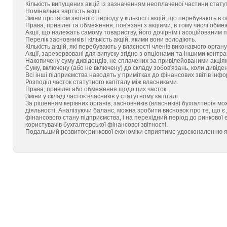
Кількість випущених акцій із зазначенням неоплаченої частини статут
Номінальна вартість акції.
Зміни протягом звітного періоду у кількості акцій, що перебувають в об
Права, привілеї та обмеження, пов'язані з акціями, в тому числі обм
Акції, що належать самому товариству, його дочірнім і асоційованим 
Перелік засновників і кількість акцій, якими вони володіють.
Кількість акцій, які перебувають у власності членів виконавчого орган
Акції, зарезервовані для випуску згідно з опціонами та іншими контрак
Накопичену суму дивідендів, не сплачених за привілейованими акція
Суму, включену (або не включену) до складу зобов'язань, коли дивід
Всі інші підприємства наводять у примітках до фінансових звітів інф
Розподіл часток статутного капіталу між власниками.
Права, привілеї або обмеження щодо цих часток.
Зміни у складі часток власників у статутному капіталі.
За рішенням керівних органів, засновників (власників) бухгалтерія мо
діяльності. Аналізуючи баланс, можна зробити висновок про те, що 
фінансового стану підприємства, і на перехідний період до ринкової 
користувачів бухгалтерської фінансової звітності.
Подальший розвиток ринкової економіки сприятиме удосконаленню як п