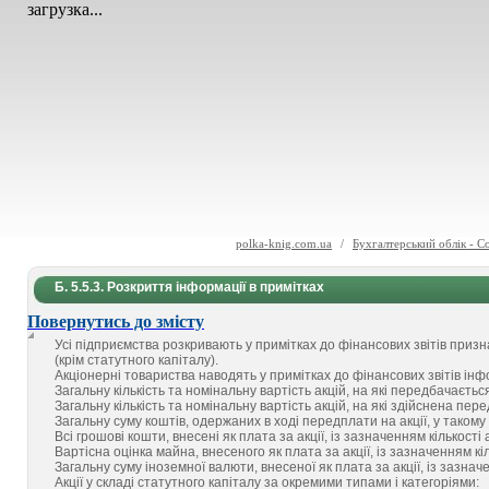
загрузка...
polka-knig.com.ua
/
Бухгалтерський облік - С
Б. 5.5.3. Розкриття інформації в примітках
Повернутись до змісту
Усі підприємства розкривають у примітках до фінансових звітів при
(крім статутного капіталу).
Акціонерні товариства наводять у примітках до фінансових звітів ін
Загальну кількість та номінальну вартість акцій, на які передбачаєть
Загальну кількість та номінальну вартість акцій, на які здійснена п
Загальну суму коштів, одержаних в ході передплати на акції, у такому 
Всі грошові кошти, внесені як плата за акції, із зазначенням кількості 
Вартісна оцінка майна, внесеного як плата за акції, із зазначенням кіл
Загальну суму іноземної валюти, внесеної як плата за акції, із зазначе
Акції у складі статутного капіталу за окремими типами і категоріями: