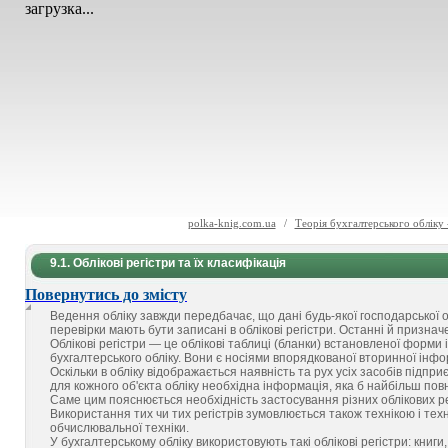
загрузка...
polka-knig.com.ua
/
Теорія бухгалтерського обліку
9.1. Облікові регістри та їх класифікація
Повернутись до змісту
Ведення обліку завжди передбачає, що дані будь-якої господарської оп
перевірки мають бути записані в облікові регістри. Останні й призна
Облікові регістри — це облікові таблиці (бланки) встановленої форми
бухгалтерського обліку. Вони є носіями впорядкованої вторинної інфо
Оскільки в обліку відображається наявність та рух усіх засобів підпр
для кожного об'єкта обліку необхідна інформація, яка б найбільш по
Саме цим пояснюється необхідність застосування різних облікових ре
Використання тих чи тих регістрів зумовлюється також технікою і тех
обчислювальної техніки.
У бухгалтерському обліку використовують такі облікові регістри: книги