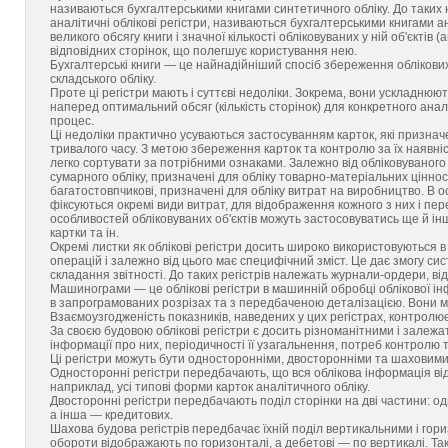
називаються бухгалтерськими книгами синтетичного обліку. До таких
аналітичні облікові регістри, називаються бухгалтерськими книгами ан
великого обсягу книги і значної кількості обліковуваних у ній об'єктів 
відповідних сторінок, що полегшує користування нею.
Бухгалтерські книги — це найнадійніший спосіб збереження облікови
складського обліку.
Проте ці регістри мають і суттєві недоліки. Зокрема, вони ускладнюю
наперед оптимальний обсяг (кількість сторінок) для конкретного ана
процес.
Ці недоліки практично усуваються застосуванням карток, які признач
тривалого часу. З метою збереження карток та контролю за їх наявніс
легко сортувати за потрібними ознаками. Залежно від обліковуваного о
сумарного обліку, призначені для обліку товарно-матеріальних цінност
багатостовпчикові, призначені для обліку витрат на виробництво. В о
фіксуються окремі види витрат, для відображення кожного з них і пе
особливостей обліковуваних об'єктів можуть застосовуватись ще й інші
картки та ін.
Окремі листки як облікові регістри досить широко використовуються в
операцій і залежно від цього має специфічний зміст. Це дає змогу сис
складання звітності. До таких регістрів належать журнали-ордери, ві
Машинограми — це облікові регістри в машинній обробці облікової інф
в запрограмованих розрізах та з передбаченою деталізацією. Вони 
Взаємоузгодженість показників, наведених у цих регістрах, контролю
За своєю будовою облікові регістри є досить різноманітними і залежат
інформації про них, періодичності її узагальнення, потреб контролю т
Ці регістри можуть бути односторонніми, двосторонніми та шаховими
Односторонні регістри передбачають, що вся облікова інформація ві
наприклад, усі типові форми карток аналітичного обліку.
Двосторонні регістри передбачають поділ сторінки на дві частини: о
а інша — кредитових.
Шахова будова регістрів передбачає їхній поділ вертикальними і гори
обороти відображають по горизонталі, а дебетові — по вертикалі. Така