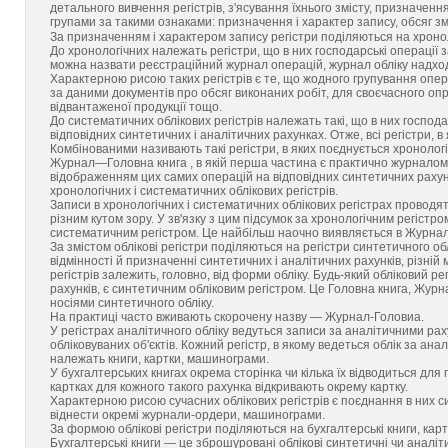
детального вивчення регістрів, з'ясування їхнього змісту, призначен
групами за такими ознаками: призначення і характер запису, обсяг зміс
За призначенням і характером запису регістри поділяються на хроноло
До хронологічних належать регістри, що в них господарські операції з
можна назвати реєстраційний журнал операцій, журнал обліку надходже
Характерною рисою таких регістрів є те, що жодного групування опер
за даними документів про обсяг виконаних робіт, для своєчасного оп
відвантаженої продукції тощо.
До систематичних облікових регістрів належать такі, що в них господ
відповідних синтетичних і аналітичних рахунках. Отже, всі регістри, 
Комбінованими називають такі регістри, в яких поєднується хроноло
Журнал—Головна книга , в якій перша частина є практично журналом 
відображенням цих самих операцій на відповідних синтетичних рахунк
хронологічних і систематичних облікових регістрів.
Записи в хронологічних і систематичних облікових регістрах проводят
різним кутом зору. У зв'язку з цим підсумок за хронологічним регіст
систематичним регістром. Це найбільш наочно виявляється в Журналі
За змістом облікові регістри поділяються на регістри синтетичного обл
відмінності й призначенні синтетичних і аналітичних рахунків, різній
регістрів залежить, головно, від форми обліку. Будь-який обліковий р
рахунків, є синтетичним обліковим регістром. Це Головна книга, Жу
носіями синтетичного обліку.
На практиці часто вживають скорочену назву — Журнал-Головиа.
У регістрах аналітичного обліку ведуться записи за аналітичними рах
обліковуваних об'єктів. Кожний регістр, в якому ведеться облік за ана
належать книги, картки, машинограми.
У бухгалтерських книгах окрема сторінка чи кілька їх відводиться для
картках для кожного такого рахунка відкривають окрему картку.
Характерною рисою сучасних облікових регістрів є поєднання в них си
віднести окремі журнали-ордери, машинограми.
За формою облікові регістри поділяються на бухгалтерські книги, кар
Бухгалтерські книги — це зброшуровані облікові синтетичні чи аналіти