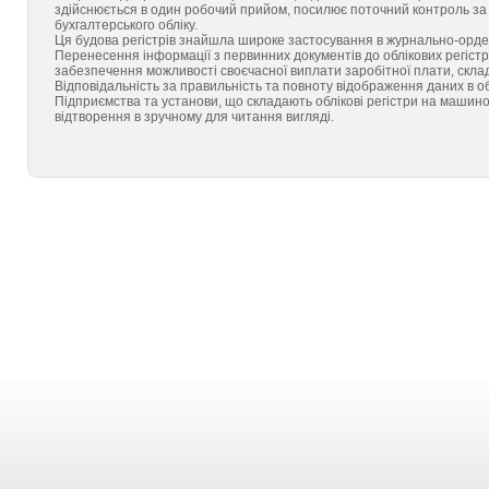
здійснюється в один робочий прийом, посилює поточний контроль за
бухгалтерського обліку.
Ця будова регістрів знайшла широке застосування в журнально-ордер
Перенесення інформації з первинних документів до облікових регістр
забезпечення можливості своєчасної виплати заробітної плати, склад
Відповідальність за правильність та повноту відображення даних в облі
Підприємства та установи, що складають облікові регістри на машиноз
відтворення в зручному для читання вигляді.