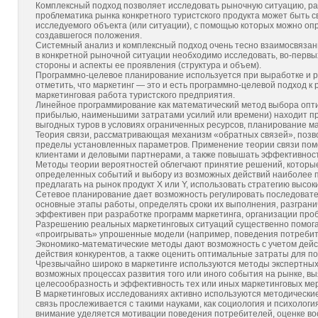
Комплексный подход позволяет исследовать рыночную ситуацию, ра
проблематика рынка конкретного туристского продукта может быть св
исследуемого объекта (или ситуации), с помощью которых можно оп
создавшегося положения.
Системный анализ и комплексный подход очень тесно взаимосвязаны 
в конкретной рыночной ситуации необходимо исследовать, во-первых,
стороны и аспекты ее проявления (структура и объем).
Программно-целевое планирование используется при выработке и ре
отметить, что маркетинг — это и есть программно-целевой подход к
маркетинговая работа туристского предприятия.
Линейное программирование как математический метод выбора опт
прибылью, наименьшими затратами усилий или времени) находит п
выгодных туров в условиях ограниченных ресурсов, планирование м
Теория связи, рассматривающая механизм «обратных связей», позв
пределы установленных параметров. Применение теории связи пом
клиентами и деловыми партнерами, а также повышать эффективнос
Методы теории вероятностей облегчают принятие решений, которы
определенных событий и выбору из возможных действий наиболее пр
предлагать на рынок продукт X или Y, использовать стратегию высоки
Сетевое планирование дает возможность регулировать последовате
основные этапы работы, определять сроки их выполнения, разграни
эффективен при разработке программ маркетинга, организации проб
Разрешению реальных маркетинговых ситуаций существенно помога
«проигрывать» упрошенные модели (например, поведения потребите
Экономико-математические методы дают возможность с учетом дей
действия конкурентов, а также оценить оптимальные затраты для п
Чрезвычайно широко в маркетинге используются методы экспертных 
возможных процессах развития того или иного события на рынке, в
целесообразность и эффективность тех или иных маркетинговых ме
В маркетинговых исследованиях активно используются методически
связь прослеживается с такими науками, как социология и психологи
внимание уделяется мотивации поведения потребителей, оценке во