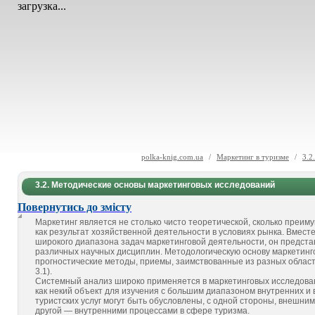
загрузка...
polka-knig.com.ua
/
Маркетинг в туризме
/
3.2
3.2. Методические основы маркетинговых исследований
Повернутись до змісту
Маркетинг является не столько чисто теоретической, сколько преим
как результат хозяйственной деятельности в условиях рынка. Вмест
широкого диапазона задач маркетинговой деятельности, он предста
различных научных дисциплин. Методологическую основу маркетинг
прогностические методы, приемы, заимствованные из разных областе
3.1).
Системный анализ широко применяется в маркетинговых исследова
как некий объект для изучения с большим диапазоном внутренних и
туристских услуг могут быть обусловлены, с одной стороны, внешни
другой — внутренними процессами в сфере туризма.