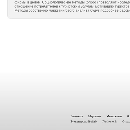
фирмы в целом. Социологические методы (опрос) позволяют исслед
отношение потребителей к туристским услугам, мотивацию туристо
Методы собственно маркетингового анализа будут подробнее рассмо
Економіка
Маркетинг
Менеджмент
Фі
Бухгалтерський облік
Політологія
Страх