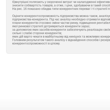
б)внутрішні полягають у скороченні витрат чи налагодженні ефективні
знизити собівартість товарів, а отже, і ціни, здобуваючи в такий спосі
На рис. 16 показано обидва типи конкурентних переваг і ті стратегії п
Оцінити конкурентоспроможність підприємства можна також, аналізую
підприємства-конкурента. Під час аналізу необхідно отримати відпові
плани конкурентів стосовно зміни частки ринку, підвищення рентабе
якої ринкової стратегії дотримуються конкуренти зараз;
за допомогою яких засобів конкуренти забезпечують реалізацію своїх
сильні і слабкі сторони конкурентів;
яких дій варто чекати в майбутньому від нинішніх та можливих конкур
Головним результатом такого аналізу є віднайдення способів і резер
конкурентоспроможності в цілому.