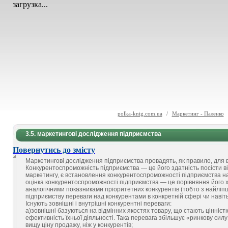
загрузка...
polka-knig.com.ua
/
Маркетинг - Паленко
3.5. маркетингові дослідження підприємства
Повернутись до змісту
Маркетингові дослідження підприємства провадять, як правило, для 
Конкурентоспроможність підприємства — це його здатність посісти ві
маркетингу, є встановлення конкурентоспроможності підприємства на 
оцінка конкурентоспроможності підприємства — це порівняння його х
аналогічними показниками пріоритетних конкурентів (тобто з найліп
підприємству переваги над конкурентами в конкретній сфері чи навіть
Існують зовнішні і внутрішні конкурентні переваги:
а)зовнішні базуються на відмінних якостях товару, що стають цінніс
ефективність їхньої діяльності. Така перевага збільшує «ринкову сил
вищу ціну продажу, ніж у конкурентів;