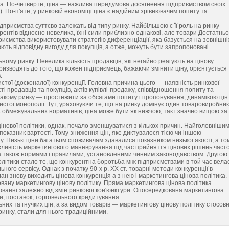
ва. По-четверте, ціна — важлива передумова досягнення підприємством своїх
). По-п'яте, у ринковій економіці ціна є надійним зрівнювачем попиту та
ідприємства суттєво залежать від типу ринку. Найбільшою є її роль на ринку
курентів відносно невелика, їхні сили приблизно однакові, але товари Достатньо
иємства використовувати стратегію диференціації, яка базується на зовнішні
юють відповідну вигоду для покупців, а отже, можуть бути запропоновані
ому ринку. Невелика кількість продавців, які негайно реагують на цінову
ризводять до того, що кожен підприємець, бажаючи змінити ціну, орієнтується
.
истої (досконалої) конкуренції. Головна причина цього — наявність ринкової
ті продавців та покупців, актів купівлі-продажу, співвідношення попиту та
акому ринку — простежити за обсягами попиту і пропонування, динамікою цін
истої монополії. Тут, ураховуючи те, що на ринку домінує один товаровиробник
их обмежувальних нормативів, ціна може бути як нижчою, так і значно вищою за
 цінової політики, однак, почало зменшуватися з кількох причин. Найголовніши
показник вартості. Тому зниження цін, яке диктувалося тією чи іншою
. Низькі ціни багатьом споживачам здавалися показником низької якості, а то
жливість маркетингового маневрування під час прийняття цінових рішень част
а також нормами і правилами, установленими чинним законодавством. Другою
літики стало те, що конкурентна боротьба між підприємствами в той час вела
ого сервісу. Однак з початку 90-х р. XX ст. товарні методи конкуренції в
н знову виходить цінова конкуренція а з нею і маркетингова цінова політика.
вану маркетингову цінову політику. Пряма маркетингова цінова політика
юванні залежно від змін ринкової кон'юнктури. Опосередкована маркетингова
и, поставок, торговельного кредитування.
ьних та гнучких цін, а за видом товарів — маркетингову цінову політику стосов
 ринку, стали для нього традиційними.