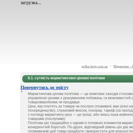
загрузка...
polka-knig.com.ua
/
Маркетинг - 
6.1. сутність маркетингової цінової політики
Повернутись до змісту
Маркетингова цінова політика — це комплекс заходів стосовно
управління цінами з урахуванням побажань та можливостей с
товаровиробника чи продавця.
Ціна, яку платять за товари чи послуги споживачі, має різні н
посередництво), страховий внесок, гонорар, тариф (за проїзд 
з погляду маркетингу ціна — це гроші, або якась інша компен
товарами (послугами).
Політика цін традиційно є одним із головних елементів маркет
конкурентній боротьбі. По-друге, відповідний рівень цін дає 
споживачеві цей товар придбати і використати для власної по