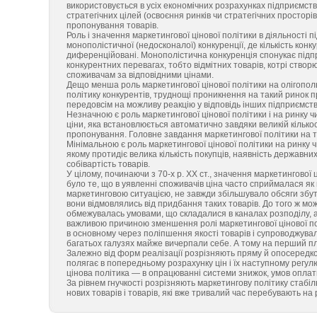
використовується в усіх економічних розрахунках підприємст
стратегічних цілей (освоєння ринків чи стратегічних просторів
пропонування товарів.
Роль і значення маркетингової цінової політики в діяльності п
монополістичної (недосконалої) конкуренції, де кількість кон
диференційовані. Монополістична конкуренція спонукає підпр
конкурентних перевагах, тобто відмітних товарів, котрі створ
споживачам за відповідними цінами.
Дещо менша роль маркетингової цінової політики на олігопольн
політику конкурентів, труднощі проникнення на такий ринок п
передовсім на можливу реакцію у відповідь інших підприємств
Незначною є роль маркетингової цінової політики і на ринку ч
ціни, яка встановлюється автоматично завдяки великій кількос
пропонування. Головне завдання маркетингової політики на т
Мінімальною є роль маркетингової цінової політики на ринку ч
якому протидіє велика кількість покупців, наявність державн
собівартість товарів.
У цілому, починаючи з 70-х р. XX ст., значення маркетингової
було те, що в уявленні споживачів ціна часто сприймалася як 
маркетинговою ситуацією, не завжди збільшувало обсяги збуту
вони відмовлялись від придбання таких товарів. До того ж мо
обмежувалась умовами, що складалися в каналах розподілу, 
важливою причиною зменшення ролі маркетингової цінової по
в основному через поліпшення якості товарів і супроводжувальн
багатьох галузях майже вичерпали себе. А тому на перший пла
Залежно від форм реалізації розрізняють пряму й опосередко
полягає в попередньому розрахунку цін і їх наступному регул
цінова політика — в опрацюванні системи знижок, умов оплат
За рівнем гнучкості розрізняють маркетингову політику стабіл
нових товарів і товарів, які вже тривалий час перебувають на