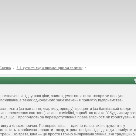
Паленко
/
6.1. сутність маркетингової цінової політики
/
 визначення відпускної ціни, знижок, умов оплати за товари чи послуги,
поживачів, а також одночасного забезпечення прибутку підприємства-
азви: плата (за навчання, квартиру, оренду), проценти (за банківський кредит,
чи перевезення вантажів), аванс, комісійні, заробітна плата. У будь-якому раз
сація, що її пропонують за перевідступлення права власності чи користування
ингу з кількох причин. По-перше, ціна — один із головних інструментів у
можливість виробникові продати товар, отримати відповідні доходи і прибутки, 
треби. По-третє, ціна — це просто і точно вимірювана змінна, яка традиційно