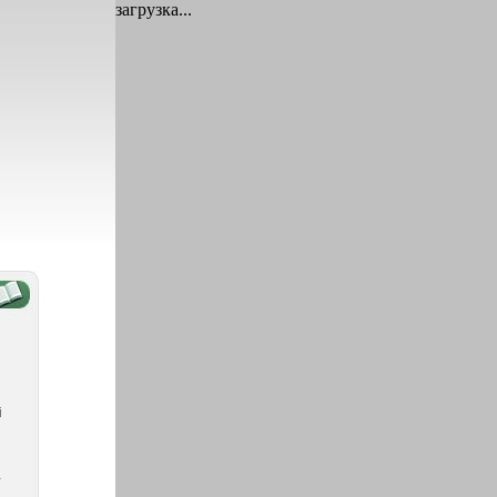
загрузка...
і
а