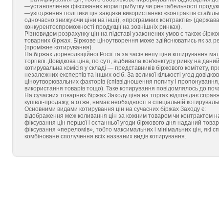
—установлення фіксованих норм прибутку чи рентабельності продукц
—узгодження політики цін завдяки використанню «контрактів стабільн
одночасно знижуючи ціни на інші), «програмних контрактів» (держава
конкурентоспроможності продукції на зовнішніх ринках).
Різновидом розрахунку цін на підставі узаконених умов є також біржо
товарних біржах. Біржове ціноутворення може здійснюватись як за рез
(проміжне котирування).
На біржах дореволюційної Росії та за часів непу ціни котирування ма
торгівлі. Довідкова ціна, по суті, відбивала кон'юнктуру ринку на д
котирувальна комісія у складі — представників біржового комітету, пр
незалежних експертів та інших осіб. За великої кількості угод довідк
ціноутворювальних факторів (співвідношення попиту і пропонування, к
використання товарів тощо). Таке котирування повідомлялось до поч
На сучасних товарних біржах Заходу ціна на торгах відповідає справжн
купівлі-продажу, а отже, немає необхідності в спеціальній котирувальн
Основними видами котирування цін на сучасних біржах Заходу є:
відображення меж коливання цін за кожним товаром чи контрактом на
фіксування цін першої і останньої угоди біржового дня наданий товар
фіксування «переломів», тобто максимальних і мінімальних цін, які с
комбіноване сполучення всіх названих видів котирування.