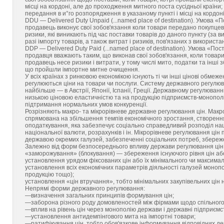
місці на кордоні, але до проходження митного поста сусідньої країни
передання в и°го розпорядження в указаному пункті і місці на кордоні. —
DDU — Delivered Duty Unpaid (...named place of destination). Умова «
продавець виконує свої зобов'язання коли товари передано покупцеві 
ризики, які виникають під час поставки товарів до даного пункту (за в
разі імпорту товарів, а також витрат і ризиків, пов'язаних з викори
DDP — Delivered Duty Paid (...named place of destination). Умова «По
продавця вважають таким, що виконав свої зобов'язання, коли товари 
продавець несе ризики і витрати, у тому числі мито, податки та інші з
що пройшли імпортне митне очищення.
У всіх країнах з ринковою економікою існують ті чи інші цінові обмеже
регулюються ціни на товари чи послуги. Систему державного регулюва
найбільше — в Австрії, Японії, Іспанії, Греції. Державному регулюван
низькою ціновою еластичністю та на продукцію підприємств-монополі
підтримання нормальних умов конкуренції.
Розрізняють макро- та мікрорівневе державне регулювання цін. Макр
спрямована на збільшення темпів економічного зростання, створення
оподаткування, яка забезпечує соціально справедливий розподіл націон
національної валюти, розрахунків і ін. Мікрорівневе регулювання цін 
державою окремих галузей, забезпеченні соціальних потреб, збереже
Залежно від форм безпосереднього впливу держави регулювання цін
«заморожування» (блокування) — збереження існуючого рівня цін або
установлення урядом фіксованих цін або їх мінімального чи максимал
установлення всіх економічних параметрів діяльності галузей монопол
продукцію тощо);
установлення «цін втручання», тобто мінімальних закупівельних цін 
Непрямі форми державного регулювання:
—визначення загальних принципів формування цін;
—заборона різного роду домовленостей між фірмами щодо спільного 
—вплив на рівень цін через монополію держави і державні підприємс
—установлення антидемпінгового мита на імпортні товари;
—ратифікування цін, тобто обов'язкове інформування відповідних де