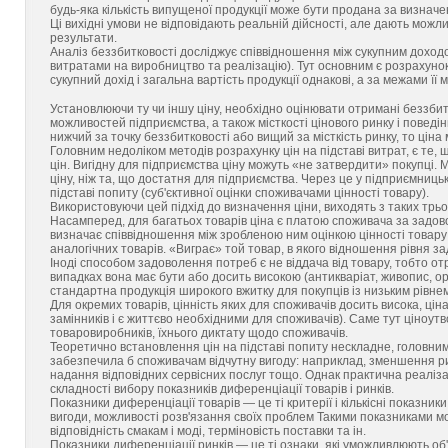
будь-яка кількість випущеної продукції може бути продана за визнач
Ці вихідні умови не відповідають реальній дійсності, але дають можл
результати.
Аналіз беззбитковості досліджує співвідношення між сукупним доходом
витратами на виробництво та реалізацію). Тут основним є розрахунок то
сукупний дохід і загальна вартість продукції однакові, а за межами її 
Установлюючи ту чи іншу ціну, необхідно оцінювати отримані беззбитко
можливостей підприємства, а також місткості цінового ринку і поведін
нижчий за точку беззбитковості або вищий за місткість ринку, то цін
Головним недоліком методів розрахунку цін на підставі витрат, є те
цін. Вигідну для підприємства ціну можуть «не затвердити» покупці. 
ціну, ніж та, що достатня для підприємства. Через це у підприємниц
підставі попиту (суб'єктивної оцінки споживачами цінності товару).
Використовуючи цей підхід до визначення ціни, виходять з таких трьо
Насамперед, для багатьох товарів ціна є платою споживача за задов
визначає співвідношення між зробленою ним оцінкою цінності товару
аналогічних товарів. «Виграє» той товар, в якого відношення рівня 
Іноді способом задоволення потреб є не віддача від товару, тобто о
випадках вона має бути або досить високою (антикваріат, живопис, ор
стандартна продукція широкого вжитку для покупців із низьким рівнем
Для окремих товарів, цінність яких для споживачів досить висока, ціна
замінників і є життєво необхідними для споживачів). Саме тут ціноут
товаровиробників, їхнього диктату щодо споживачів.
Теоретично встановлення цін на підставі попиту нескладне, головним т
забезпечила б споживачам відчутну вигоду: наприклад, зменшення риз
надання відповідних сервісних послуг тощо. Однак практична реаліза
складності вибору показників диференціації товарів і ринків.
Показники диференціації товарів — це ті критерії і кількісні показни
вигоди, можливості розв'язання своїх проблем Такими показниками мо
відповідність смакам і моді, терміновість поставки та ін.
Показники диференціації ринків — це ті ознаки, які уможливлюють об'