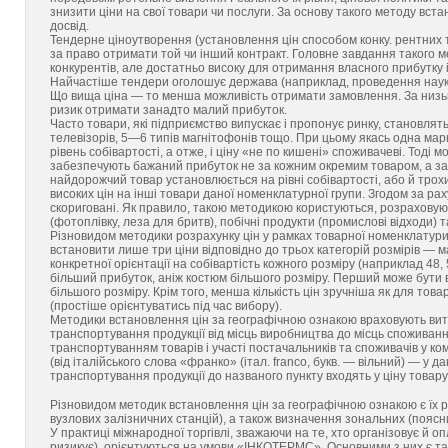
знизити ціни на свої товари чи послуги. За основу такого методу вс
досвід.
Тендерне ціноутворення (установлення цін способом конку. рентних т
за право отримати той чи інший контракт. Головне завдання такого м
конкурентів, але достатньо високу для отримання власного прибутку і
Найчастіше тендери оголошує держава (наприклад, проведення науко
Що вища ціна — то менша можливість отримати замовлення. За низько
ризик отримати занадто малий прибуток.
Часто товари, які підприємство випускає і пропонує ринку, становлять 
телевізорів, 5—6 типів магнітофонів тощо. При цьому якась одна марк
рівень собівартості, а отже, і ціну «не по кишені» споживачеві. Тоді 
забезпечують бажаний прибуток не за кожним окремим товаром, а за 
найдорожчий товар установлюється на рівні собівартості, або й трохи
високих цін на інші товари даної номенклатурної групи. Згодом за р
скориговані. Як правило, такою методикою користуються, розраховуючи 
(фотоплівку, леза для бритв), побічні продукти (промислові відходи) та
Різновидом методики розрахунку цін у рамках товарної номенклатури є
встановити лише три ціни відповідно до трьох категорій розмірів — м
конкретної орієнтації на собівартість кожного розміру (наприклад 48, 
більший прибуток, аніж костюм більшого розміру. Перший може бути в
більшого розміру. Крім того, менша кількість цін зручніша як для това
(простіше орієнтуватись під час вибору).
Методики встановлення цін за географічною ознакою враховують витр
транспортування продукції від місць виробництва до місць споживання
транспортуванням товарів і участі постачальників та споживачів у к
(від італійського слова «франко» (італ. franco, букв. — вільний) — у д
транспортування продукції до названого пункту входять у ціну товару. 
Різновидом методик встановлення цін за географічною ознакою є їх ро
вузлових залізничних станцій), а також визначення зональних (поясни
У практиці міжнародної торгівлі, зважаючи на те, хто організовує й 
ризикує), орієнтуються на умови «ІНКОТЕРМС». Основними з них є так