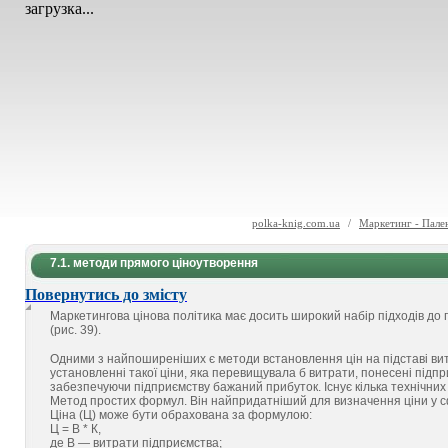
загрузка...
polka-knig.com.ua
/
Маркетинг - Пале
7.1. методи прямого ціноутворення
Повернутись до змісту
Маркетингова цінова політика має досить широкий набір підходів до 
(рис. 39).
Одними з найпоширеніших є методи встановлення цін на підставі витр
установленні такої ціни, яка перевищувала б витрати, понесені підпри
забезпечуючи підприємству бажаний прибуток. Існує кілька технічних 
Метод простих формул. Він найпридатніший для визначення ціни у сф
Ціна (Ц) може бути обрахована за формулою:
Ц = В * К,
де В — витрати підприємства;