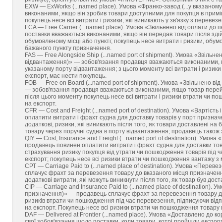
EXW — ExWorks (...named place). Умова «Франко-завод (...у вказано
виконаними, якщо він зробив товари доступними для покупця в приміщ
покупець несе всі витрати і ризики, які виникають у зв'язку з перев
FCA — Free Carrier (...named place). Умова «Звільнено від оплати до 
поставки вважаються виконаними, якщо він передав товари після зд
обумовленому місці або пункті; покупець несе витрати і ризики, обу
бажаного пункту призначення.
FAS — Free Alongside Ship (...named port of shipment). Умова «Звільн
відвантаження)» — зобов'язання продавця вважаються виконаними, ко
указаному порту відвантаження; з цього моменту всі витрати і ризики
експорт, має нести покупець.
FOB — Free on Board (...named port of shipment). Умова «Звільнено в
— зобов'язання продавця вважаються виконаними, якщо товар перейшов
після цього моменту покупець несе всі витрати і ризики втрати чи п
на експорт.
CFR — Cost and Freight (...named port of destination). Умова «Вартіст
оплатити витрати і фрахт судна для доставку товарів у порт признач
додаткові, ризики, які виникають після того, як товари доставлені н
товару через поручні судна в порту відвантаження; продавець також 
QIY — Cost, Insurance and Freight (...named port of destination). Умов
продавець повинен оплатити витрати і фрахт судна для доставки тов
страхування ризику покупця від утрати чи пошкодження товарів під ч
експорт; покупець несе всі ризики втрати чи пошкодження вантажу з 
СРТ — Carriage Paid to (...named place of destination). Умова «Перев
сплачує фрахт за перевезення товару до вказаного місця призначення
додаткові витрати, які можуть виникнути після того, як товар був дос
СІР — Carriage and Insurance Paid to (...named place of destination).
призначення)» — продавець сплачує фрахт за перевезення товару до
ризиків втрати чи пошкодження під час перевезення, підписуючи відп
на експорт. Покупець несе всі ризики втрати чи пошкодження товару п
DAF — Delivered at Frontier (...named place). Умова «Доставлено до к
свої зобов'язання щодо поставки, коли товари, котрі пройшли експор