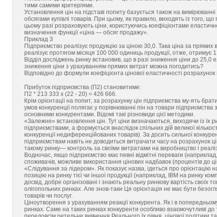
тими самими критеріями.
Установлення цін на підставі попиту базується також на вимірюванні 
обсягами купівлі товарів. При цьому, як правило, виходять із того, що
цьому разі розраховують ціни, користуючись коефіцієнтами еластичн
визначення функції «ціна — обсяг продажу».
Приклад З
Підприємство реалізує продукцію за ціною 30,0. Така ціна за прямих 
реалізує протягом місяця 100 000 одиниць продукції, отже, отримує 1
Відділ досліджень ринку встановив, що в разі зниження ціни до 25,0 е
зниження ціни з урахуванням прямих витрат можна погодитись?
Відповідно до формули коефіцієнта цінової еластичності розрахунок 
Прибуток підприємства (П2) становитиме:
П2 * 213 333 х (22 - 20) = 426 666.
Крім орієнтації на попит, за розрахунку цін підприємства му-ять брат
умов конкуренції полягає у порівнюванні пін на товари підприємства 
основними конкурентами. Відомі такі різновиди цієї методики.
«Залежне» встановлення цін. Тут ціни визначаються, виходячи із їх ри
підприємствами, а формується внаслідок спільних дій великої кількос
конкуренції недиференційованих товарів). За досить сильної конкурен
підприємствам навіть не доводиться витрачати часу на розрахунок ці
такому ринку— контроль за своїми витратами на виробництво і реаліз
Водночас, якщо підприємство має певні відмітні переваги (наприклад, 
споживачів, можливе використання цінових надбавок (процентів до ці
«Слідування за лідером». Як показує назва, ідеться про орієнтацію н
позицію на ринку тієї чи іншої продукції (наприклад, IBM на ринку ком
досвід, добре організовані і знають реальну ринкову вартість своїх то
олігопольних ринках. Але знов-таки Ця орієнтація не має бути безог
товарів чи послуг.
Ціноутворення з урахуванням реакції конкурента. Як і в попередньому
ринках. Саме на таких ринках конкуренти особливо взаємочутливі до 
передовсім ретельне вивчення Реального їх рівня, цінової політики та