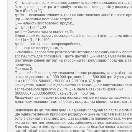
К — коефіцієнт, величина якого залежить від суми накладних витрат, п
Метод «середні витрати + прибуток» полягає передовсім у розрахунку
Вп = (Вз+Вф) / Q
де Вз — величина змінних витрат на виготовлення даної кількості прод
Вф — величина постійних витрат;
Q — кількість виготовленої продукції.
Ц = Вп / (1-П) * 100
де П — бажана частка прибутку, %.
Згідно з цим методом у посередницькій діяльності ціну на продукці
Ц = Цо + (Цо* Н / 100)
де Цо — оптова ціна товаровиробника;
Н — націнки посередника, %.
Основними перевагами розглянутих методів розрахунку цін є їх прост
зрозумілість для споживача. Проте другий з цих методів має певні нед
фактичним рівнем витрат на виробництво і реалізацію продукції, а та
продукції.
Приклад 2.
Плановий обсяг продажу, виходячи із якого розраховувалась ціна, стан
витрати дорівнюють 1 000 000 грн, постійні — 500 000 грн. З урахува
Ц = (1000000+500000) / 50000 /(1-20/100) = 37,5 грн.
Припустімо, однак, що підприємство за такою ціною виготовило і реал
запланованого прибутку у 20 % ціна мала б становити фактично:
((600000+500000)/50000) / (1-20/100) = 45,8 грн.
Ліквідувати цей недолік можна розрахунком цін на підставі маржинал
додаткову одиницю (партію) обсягу продукції за ціною, яка виходить із
Відповідно до цієї таблиці ціну на одиницю продукції за партії у вісі
Ще одним технічним прийомом розрахунку ціни на підставі витрат є 
було б отримати за різних цін, і дає можливість підприємствам, які в
яка за конкретної програми випуску забезпечуватиме максимально м
В основу такого підходу покладається аналіз беззбитковості з викори
питомі змінні витрати на одиницю продукції не змінюються залежно від