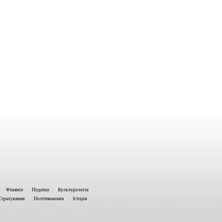
Фінанси
Податки
Культурологія
Страхування
Політекономія
Історія