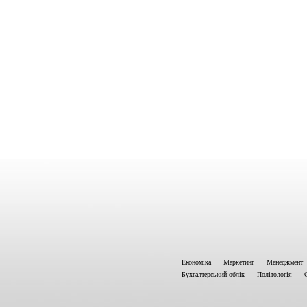
Економіка
Маркетинг
Менеджмент
Бухгалтерський облік
Політологія