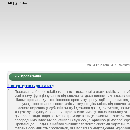
загрузка...
polka-knig.com.ua
/
Маркети
9.2. пропаганда
Повернутись до змісту
Пропаганда (public relations — англ. громадські зв'язки; publicity — пу
успішному функціонуванню підприємства, досягненню ним поставлен
Цілями пропаганди є поліпшення престижу і репутації підприємства, 
послугах, переконання споживачів у тому, що діяльність підприємств
власного персоналу, суб'єктів ринку і держави до підприємства, пош
кінцевому рахунку створення сприятливих умов у навколишньому біз
Дія пропаганди націлюється на громадськість (споживачів), засоби мас
посередників, власних робітників і службовців, організації масової сфе
Пропаганда — один із найважливіших елементів системи маркетингови
головна особливість пропаганди, яка полягає у надходженні інформац