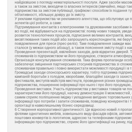
найдієвішою з погляду нематеріальності послуги. Адже засоби масово
а також за змістом, виходячи із власних інтересів (звичайно, якщо та
підприємства за змістом публікації, графіком і способом їх подання т
об'єктивності, збільшує довіру до їх змісту.
У реклами підприємства чи рекламного агентства, що обслуговує це пі
аспектів цієї роботи, а саме:
Підтримування контактів з електронними та друкованими засобами ін
всі події, які відбуваються на підприємстві: появу нових товарів, у
розвиток технологічних процесів, підписання великих контрактів, вих
висвітлювання таких подій або запрошують кореспондентів, які беруть
повідомлення для преси (прес-реліз). Таке повідомлення завжди має з
сталося (у межах одного абзацу), а також пояснення змісту події з н
Проведення презентацій, ювілейних заходів, днів відкритих дверей.
споживачів із підприємством чи його продукцією, створити атмосферу
Організація консультування споживачів. Така форма пропаганди особл
забезпечує зміцнення партнерських стосунків підприємства зі спожив
споживачам правильно і повно використати можливості продукції і в т
Громадські заходи спонсорського характеру, тобто підтримка підприє
кампаній боротьби з голодом, хворобами, благодійні заходи із захист
фестивалів, виступів майстрів мистецтв, проведення різних громадс
підприємства, поширенню інформації про нього і про його продукцію,
Проведення виставок. Участь підприємства у виставках товарів чи по
характеристики його продукції, наочну демонстрацію її можливостей
самим сприяє поліпшенню іміджу і укладенню вигідних торговельних 
інформації про потреби і запити споживачів, поведінку конкурентів і 
орієнтації в навколишньому бізнес-середовищі.
6 Створення корпоративної ідентичності. Це відносно новий л пропаг
філіями однотипних меблів, зовнішнього виду фасадів офісів, автомобі
поштових конвертів із логотипом, адресою та телефонами підприємс
інформацію про підприємство, сприяє його ідентифікації на ринку, п