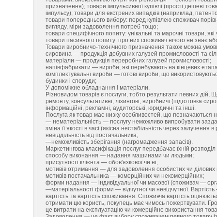
призначення); товари імпульсивної купівлі (прості дешеві тов
імпульсу); товари для екстрених випадків (наприклад, патентов
товари попереднього вибору: перед купівлею споживач порівн
вигляду, міри задоволення потреб тощо;
товари специфічного попиту: унікальні та марочні товари, які
товари пасивного попиту: про них споживач нічого не знає а
Товари виробничо-технічного призначення також можна умовно
сировина — продукція добувних галузей промисловості та сіл
матеріали — продукція переробних галузей промисловості;
напівфабрикати — вироби, які перебувають на кінцевих етап
комплектувальні вироби — готові вироби, що використовуються
будинки і споруди;
У допоміжне обладнання і матеріали.
Різновидом товарів є послуги, тобто результати певних дій, 
ремонту, консультативні, лізингові, виробничі (підготовка си
інформаційні, рекламні, аудиторські, юридичні та інші.
Послуга як товар має низку особливостей, що позначаються на
— нематеріальність — послугу неможливо випробувати заздале
зміна її якості в часі (якісна нестабільність через залучення 
невіддільність від постачальника;
—неможливість зберігання (нагромадження запасів).
Маркетингова класифікація послуг передбачає їхній розподіл 
способу виконання — надання машинами чи людьми;
присутності клієнта — обов'язкової чи ні;
мотивів отримання — для задоволення особистих чи ділових 
мотивів постачальника — комерційних чи некомерційних;
форми надання — індивідуальної чи масової (споживач — орг
—матеріальності форми — відчутної чи невідчутної. Вартість
вартість та вартість споживання. Споживча вартість оцінюєть
отримати цю користь, покупець має чимось пожертвувати. Гро
це витрати на експлуатацію чи комерційне використання товар
Задоволення — це факт вибору споживачем певного товару із