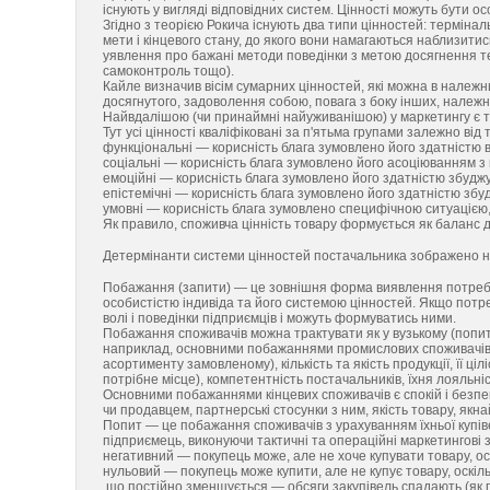
існують у вигляді відповідних систем. Цінності можуть бути особ
Згідно з теорією Рокича існують два типи цінностей: терміна
мети і кінцевого стану, до якого вони намагаються наблизити
уявлення про бажані методи поведінки з метою досягнення тер
самоконтроль тощо).
Кайле визначив вісім сумарних цінностей, які можна в належни
досягнутого, задоволення собою, повага з боку інших, належніс
Найвдалішою (чи принаймні найуживанішою) у маркетингу є т
Тут усі цінності кваліфіковані за п'ятьма групами залежно від
функціональні — корисність блага зумовлено його здатністю в
соціальні — корисність блага зумовлено його асоціюванням з
емоційні — корисність блага зумовлено його здатністю збудж
епістемічні — корисність блага зумовлено його здатністю збу
умовні — корисність блага зумовлено специфічною ситуацією, щ
Як правило, споживча цінність товару формується як баланс дв
Детермінанти системи цінностей постачальника зображено на
Побажання (запити) — це зовнішня форма виявлення потреб, 
особистістю індивіда та його системою цінностей. Якщо пот
волі і поведінки підприємців і можуть формуватись ними.
Побажання споживачів можна трактувати як у вузькому (попит н
наприклад, основними побажаннями промислових споживачів є т
асортименту замовленому), кількість та якість продукції, її 
потрібне місце), компетентність постачальників, їхня лояльніс
Основними побажаннями кінцевих споживачів є спокій і безпек
чи продавцем, партнерські стосунки з ним, якість товару, як
Попит — це побажання споживачів з урахуванням їхньої купів
підприємець, виконуючи тактичні та операційні маркетингові з
негативний — покупець може, але не хоче купувати товару, оск
нульовий — покупець може купити, але не купує товару, оскіль
.що постійно зменшується — обсяги закупівель спадають (як 