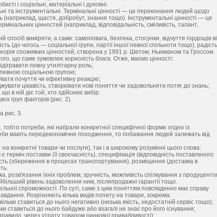
исті і соціальні, матеріальні і духовні.
льні та інструментальні. Термінальні цінності — це переконання людей щодо
сь (наприклад, щастя, добробут, знання тощо). Інструментальні цінності — це
мінальних цінностей (наприклад, відповідальність, сміливість, талант,
й спосіб виміряти, а саме: самоповага, безпека, стосунки, відчуття гордощів в
ть (до чогось — соціальної групи, партії іншої певної спільноти тощо), радість
еорія споживчих цінностей, створена у 1991 р. Шетом, Ньюманом та Гроссом.
 того, що саме зумовлює корисність блага. Отже, маємо цінності:
ідігравати певну утилітарну роль;
 певною соціальною групою;
увати почуття чи ефективну реакцію;
джувати цікавість, створювати нові поняття чи задовольняти потяг до знань;
о в ній діє той, хто здійснює вибір.
ох груп факторів (рис. 2).
 рис. 3.
тобто потреби, які набрали конкретної специфічної форми згідно із
реби мають передекономічне походження, то побажання людей залежать від
а конкретні товари чи послуги), так і в широкому розумінні цього слова:
ермін поставки (її своєчасність), специфікація (відповідність поставленого
цілість (збереження в процесах транспортування), розміщення (доставка в
ть.
а, розв'язання їхніх проблем, зручність, можливість спілкування з продуцент
найбільший рівень задоволення ним, післяпродажні гарантії тощо.
ельної спроможності. По суті, саме з цим поняттям повсякденно має справу
авдання. Розрізняють кілька видів попиту на товари, зокрема:
ільки ставиться до нього негативно (низька якість, недостатній сервіс тощо);
ки ставиться до нього байдуже або взагалі не знає про його існування;
правило, через утрату товаром ринкової привабливості);