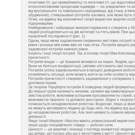
позитивні (ті, що приваблюють) та негативні (ті, що відштовхую
інтроспективними процесами індивідів — на усвідомлені та 
від внутрішнього та зовнішнього середовища, від стану, в я
збудженню), стимульовані (потреба пасивна, але може бути збу
Отже, на відміну від економічної теорії маркетинг виділяє ос
підприємцями.
Найвідомішою і найширше використовуваною є створена у 40-х 
людей розподіляються на дві категорії та п'ять рівнів. При цьо
ієрархічній послідовності (рис. 1).
Однак, якщо межу задоволення первинних життєвих потреб л
рівня і різниця між ними вже не така чітка. Потреби вищого 
задоволені потреби нижчого рівня.
Існують і інші теорії потреб. Так, в основу теорії Мак-Клелла
причетності.
Потреби влади — це бажання впливати на інших. Людям, що в н
Вони не бояться конфронтації, сміливо обстоюють свої позиції
Потреби успіху задовольняються в процесі доведення роботи 
полюбляють ситуації, коли можуть взяти на себе особисту від
Потреби причетності створюють зацікавлення у спілкуванні з
допомоги іншим.
За теорією Герцберга потреби й поведінка людей формуються 
До першої групи належать чинники, залежні від навколишнього
змістом роботи, можливим успішним просуванням по службі, в
можливістю творчого та ділового зростання. Згідно з теорією
починається незадоволення роботою. Водночас, якщо ці фактор
не можуть мотивувати людину до будь-чого. На відміну від цьо
до незадоволення роботою. Але їхня наявність повною мірою
діяльності.
Якщо теорії Меррея і Маслоу мають універсальний маркетинго
лише щодо специфічного товару — робочої сили.
Цінності — це важливі і значущі з погляду конкретної людини пр
що добре, що погано або що є несуттєвим у житті. Цінності ви