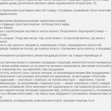
вдяки цьому досягнення високого рівня задоволення потреб (рис. 6).
іставленням позитивних якостей товару і сподівань споживачів. Коли позитивн
задоволення.
 високими функціональними характеристиками;
 підвищує престиж покупця, поліпшує його імідж.
я обміну.
лага з пропозицією натомість чогось іншого. Розрізняють бартерний (товар —
роші).
годою. Угода має місце тоді, коли кожен з її учасників визнає, що вона є
льтат.
ість про цінність предмета; комунікація сторін; передавання цінностей.
давців товарів чи послуг, де покупці хочуть і спроможні щось купити, а продавці
ропонування розрізняють ринки продавців (попит на товари перевищує їх
ії (велика кількість окремих продавців і покупців), монополістичної конкуренці
у кілька майже рівних за потужністю великих підприємств, між якими потенційн
не підприємство, що виробляє таку продукцію).
піталу, робочої сили і цінних паперів; за взаємовідносинами Між продавцями і
заборонене) і регульовані (регулюються державою); за методами і об'єктами
кордонами — внутрішні і зовнішні; за типом клієнтури — виробничі, торгові
 міжнародні; за напрямками товарного руху — ринки закупівель і збуту товарів.
жанням споживачів і його можливостей задовольнити такі бажання розрізняють
вано маркетингову програму підприємства), побічні ринки (сукупність споживачі
о постійними клієнтами) і так звану зону байдужості (споживачі, бажання яких 
).
ографією, розміщенням, комплексом потреб, групами покупців та ін.