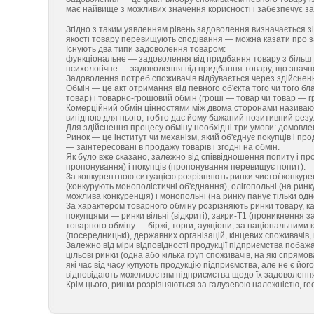
має найвище з можливих значення корисності і забезпечує за
Згідно з таким уявленням рівень задоволення визначається з
якості товару перевищують сподівання — можна казати про 
Існують два типи задоволення товаром:
функціональне — задоволення від придбання товару з більш
психологічне — задоволення від придбання товару, що значно
Задоволення потреб споживачів відбувається через здійсненн
Обмін — це акт отримання від певного об'єкта того чи того б
товар) і товарно-грошовий обмін (гроші — товар чи товар — г
Комерційний обмін цінностями між двома сторонами називають у
вигідною для нього, тобто дає йому бажаний позитивний резу
Для здійснення процесу обміну необхідні три умови: домовлен
Ринок — це інститут чи механізм, який об'єднує покупців і про
— заінтересовані в продажу товарів і згодні на обмін.
Як було вже сказано, залежно від співвідношення попиту і п
пропонування) і покупців (пропонування перевищує попит).
За конкурентною ситуацією розрізняють ринки чистої конкуренц
(конкурують монополістичні об'єднання), олігопольні (на ринк
можлива конкуренція) і монопольні (на ринку панує тільки од
За характером товарного обміну розрізняють ринки товару, ка
покупцями — ринки вільні (відкриті), закри-Т1 (проникнення 
товарного обміну — біржі, торги, аукціони; за національними 
(посередницькі), державних організацій, кінцевих споживачів,
Залежно від міри відповідності продукції підприємства поба
цільові ринки (одна або кілька груп споживачів, на які спрямо
які час від часу купують продукцію підприємства, але не є йог
відповідають можливостям підприємства щодо їх задоволення
Крім цього, ринки розрізняються за галузевою належністю, ге