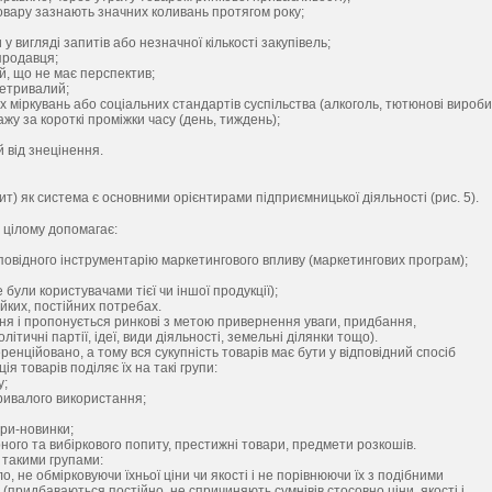
овару зазнають значних коливань протягом року;
 вигляді запитів або незначної кількості закупівель;
продавця;
й, що не має перспектив;
нетривалий;
міркувань або соціальних стандартів суспільства (алкоголь, тютюнові вироби
у за короткі проміжки часу (день, тиждень);
 від знецінення.
пит) як система є основними орієнтирами підприємницької діяльності (рис. 5).
в цілому допомагає:
овідного інструментарію маркетингового впливу (маркетингових програм);
 були користувачами тієї чи іншої продукції);
йких, постійних потребах.
я і пропонується ринкові з метою привернення уваги, придбання,
ітичні партії, ідеї, види діяльності, земельні ділянки тощо).
енційовано, а тому вся сукупність товарів має бути у відповідний спосіб
я товарів поділяє їх на такі групи:
у;
ривалого використання;
ари-новинки;
ного та вибіркового попиту, престижні товари, предмети розкошів.
 такими групами:
, не обмірковуючи їхньої ціни чи якості і не порівнюючи їх з подібними
(придбаваються постійно, не спричиняють сумнівів стосовно ціни, якості і