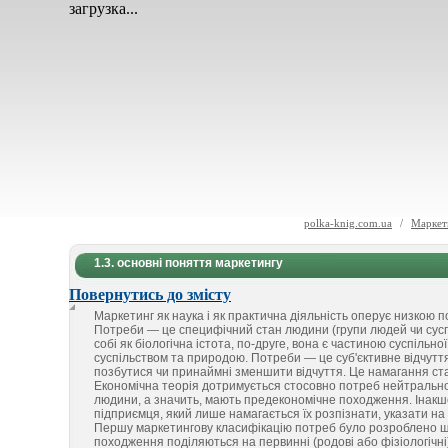
загрузка...
polka-knig.com.ua
/
Маркет
1.3. основні поняття маркетингу
Повернутись до змісту
Маркетинг як наука і як практична діяльність оперує низкою п
Потреби — це специфічний стан людини (групи людей чи суспіл
собі як біологічна істота, по-друге, вона є частиною суспіль
суспільством та природою. Потреби — це суб'єктивне відчут
позбутися чи принаймні зменшити відчуття. Це намагання ста
Економічна теорія дотримується стосовно потреб нейтрально
людини, а значить, мають предекономічне походження. Інакше
підприємця, який лише намагається їх розпізнати, указати на
Першу маркетингову класифікацію потреб було розроблено ще 
походження поділяються на первинні (родові або фізіологічні)