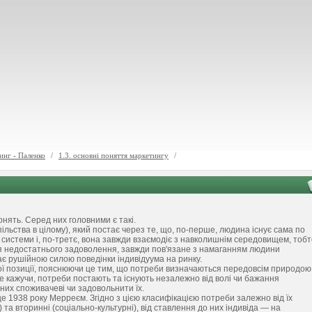
инг - Паленко
/
1.3. основні поняття маркетингу
/
онять. Серед них головними є такі.
ьства в цілому), який постає через те, що, по-перше, людина існує сама по
ної системи і, по-третє, вона завжди взаємодіє з навколишнім середовищем, тоб
тя недостатнього задоволення, завжди пов'язане з намаганням людини
є рушійною силою поведінки індивідуума на ринку.
ї позиції, пояснюючи це тим, що потреби визначаються передовсім природою
 кажучи, потреби постають та існують незалежно від волі чи бажання
 них споживачеві чи задовольнити їх.
1938 року Мерреєм. Згідно з цією класифікацією потреби залежно від їх
 та вторинні (соціально-культурні), від ставлення до них індивіда — на