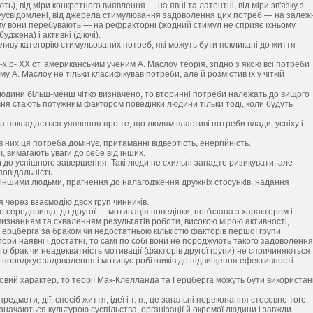
ть), від міри конкретного виявлення — на явні та латентні, від міри зв'язку з
неусвідомлені, від джерела стимулювання задоволення цих потреб — на залеж
кому вони перебувають — на рефракторні (жодний стимул не сприяє їхньому
джена) і активні (діючі).
обливу категорію стимульованих потреб, які можуть бути покликані до життя
р- XX ст. американським ученим А. Маслоу теорія, згідно з якою всі потреби
му А. Маслоу не тільки класифікував потреби, але й розмістив їх у чіткій
юдини більш-менш чітко визначено, то вторинні потреби належать до вищого
рівня стають потужним фактором поведінки людини тільки тоді, коли будуть
нда покладається уявлення про те, що людям властиві потреби влади, успіху і
их ця потреба домінує, притаманні відвертість, енергійність.
, вимагають уваги до себе від інших.
до успішного завершення. Такі люди не схильні занадто ризикувати, але
повідальність.
 іншими людьми, прагнення до налагодження дружніх стосунків, надання
через взаємодію двох груп чинників.
 середовища, до другої — мотивація поведінки, пов'язана з характером і
изнанням та схваленням результатів роботи, високою мірою активності,
 Герцберга за браком чи недостатньою кількістю факторів першої групи
и наявні і достатні, то самі по собі вони не породжують такого задоволення
го брак чи неадекватність мотивації (факторів другої групи) не спричиняються
 породжує задоволення і мотивує робітників до підвищення ефективності
вий характер, то теорії Мак-Клелланда та Герцберга можуть бути використан
едмети, дії, спосіб життя, ідеї і т. п.; це загальні переконання стосовно того,
значаються культурою суспільства, організації й окремої людини і завжди