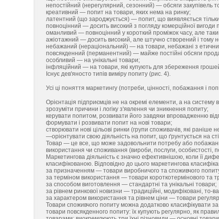
непостійний (нерегулярний, сезонний) — обсяги закупівель т
креативний — попит на товари, яких нема на ринку;
латентний (що зароджується) — попит, що виявляється тільки у
повноцінний — досить високий з погляду комерційної вигоди 
оманливий — повноцінний у короткий проміжок часу, але таки
ажіотажний — досить високий, але штучно створений і тому 
небажаний (нераціональний) — на товари, небажані з етичних 
повсякденний (перманентний) — майже постійні обсяги продаж
особливий — на унікальні товари;
інфляційний — на товари, які купують для збереження грошей
Існує дев'яносто типів виміру попиту (рис. 4).
Усі ці поняття маркетингу (потреби, цінності, побажання і по
Орієнтація підприємців не на окремі елементи, а на систему 
зрозуміти причини і логіку з'явлення чи зникнення попиту;
керувати попитом, розвивати його завдяки впровадженню відп
формувати і розвивати попит на нові товари;
створювати нові цільові ринки (групи споживачів, які раніше не
—орієнтувати свою діяльність на попит, що ґрунтується на сті
Товар — це все, що може задовольнити потребу або побажанн
використання чи споживання (вироби, послуги, особистості, пол
Маркетингова діяльність є значно ефективнішою, коли її дифер
класифікованою. Відповідно до цього маркетингова класифікаці
за призначенням — товари виробничого та споживчого попит
за терміном використання — товари короткотермінового та т
за способом виготовлення — стандартні та унікальні товари;
за рівнем ринкової новизни — традиційні, модифіковані, то-в
за характером використання та рівнем ціни — товари регуляр
Товари споживчого попиту можна додатково класифікувати за
товари повсякденного попиту: їх купують регулярно, як правило
товарами; виокремлюють три їхні різновиди — основні товари 