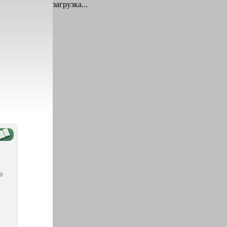
загрузка...
то