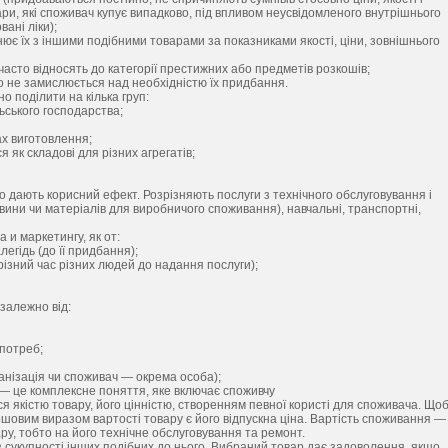
ари, які споживач купує випадково, під впливом неусвідомленого внутрішнього
ані ліки);
ює їх з іншими подібними товарами за показниками якості, ціни, зовнішнього
 часто відносять до категорії престижних або предметів розкошів;
бо не замислюється над необхідністю їх придбання.
 поділити на кілька груп:
ьського господарства;
ах виготовлення;
 як складові для різних агрегатів;
Що дають корисний ефект. Розрізняють послуги з технічного обслуговування і
ровини чи матеріалів для виробничого споживання), навчальні, транспортні,
 и маркетингу, як от:
гідь (до її придбання);
в різний час різних людей до надання послуги);
залежно від:
потреб;
анізація чи споживач — окрема особа);
 — це комплексне поняття, яке включає споживчу
ся якістю товару, його цінністю, створенням певної користі для споживача. Що
шовим виразом вартості товару є його відпускна ціна. Вартість споживання —
у, тобто на його технічне обслуговування та ремонт.
 сукупності інших подібних до нього. Вибраний товар дає задоволення, якщо