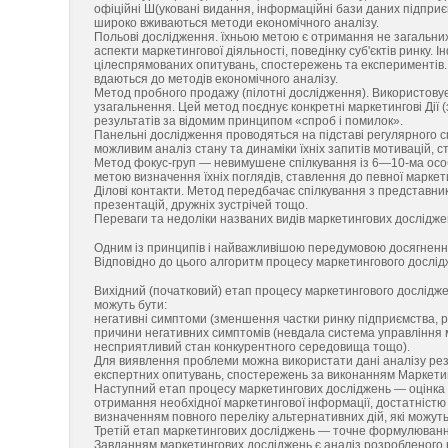
офіційні Ш(уковані видання, інформаційні бази даних підпри
широко вживаються методи економічного аналізу.
Польові дослідження. їхньою метою є отримання не загальних,
аспекти маркетингової діяльності, поведінку суб'єктів ринку
цілеспрямованих опитувань, спостережень та експериментів. 
вдаються до методів економічного аналізу.
Метод пробного продажу (пілотні дослідження). Використовує
узагальнення. Цей метод поєднує конкретні маркетингові Дії (з
результатів за відомим принципом «спроб і помилок».
Панельні дослідження проводяться на підставі регулярного с
можливим аналіз стану та динаміки їхніх запитів мотивацій, 
Метод фокус-груп — невимушене спілкування із 6—10-ма особам
метою визначення їхніх поглядів, ставлення до певної маркети
Ділові контакти. Метод передбачає спілкування з представник
презентацій, дружніх зустрічей тощо.
Переваги та недоліки названих видів маркетингових досліджен
Одним із принципів і найважливішою передумовою досягнення 
Відповідно до цього алгоритм процесу маркетингового дослідже
Вихідний (початковий) етап процесу маркетингового дослід
можуть бути:
негативні симптоми (зменшення частки ринку підприємства, ре
причини негативних симптомів (невдала система управління 
несприятливий стан конкурентного середовища тощо).
Для виявлення проблеми можна використати дані аналізу резу
експертних опитувань, спостережень за виконанням Маркети
Наступний етап процесу маркетингових досліджень — оцінка
отримання необхідної маркетингової інформації, достатністю 
визначенням повного переліку альтернативних дій, які можут
Третій етап маркетингових досліджень — точне формулювання ї
Завданням маркетингових досліджень є аналіз розробленого 