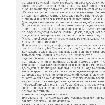
результат реалізація тих чи тих маркетингових заходів як пор
На четвертому етапі розробляють дослідницький проект. Тут в
обробки та аналізу, а також те, хто, як і коли її збиратиме та
П'ятий етап процесу маркетингових досліджень — це збиранн
затрат часу і витрат коштів, є джерелом найбільшої кількост
(неправильні відповіді, відмова від співробітництва, необхід
(упередженість суджень, низька кваліфікація, недобросовісніс
Результатом названих етапів маркетингових досліджень є мас
придатною для прийняття відповідних рішень. Тому наступни
розрахунки відповідних коефіцієнтів, індексів, рядів динаміки
Кінцевим етапом процесу маркетингових досліджень є підготов
Маркетингові дослідження підприємства можуть виконувати са
дослідницьких організацій.
До власних організаційних форм проведення маркетингових до
спеціальні підрозділи (бюро, сектори тощо) досліджень. На в
досліджень із власною внутрішньою організаційною структурою
тимчасові організаційні структури. До них належать:
ради (проблемні групи) на рівні вищого керівництва підприємств
розглядають питання і приймають рішення щодо стратегічних
тимчасові консультативні групи на рівні середнього менеджмен
дослідження і пропонують відповідні рішення щодо тактичних
венчурні групи, що створюються для опрацювання проектів, як
автор ідеї; час існування групи обмежений (зазвичай до 6 міс)
У багатьох випадках підприємство не створює власних дослідн
творчих колективів викладачів та студентів вищих навчальних 
інформаційних фірм (організацій), що збирають і пропонують
консалтингових фірм, які не тільки збирають інформацію, а ще 
рекламних агентств;
агентств з проведення опитувань.
Для визначення того, хто саме виконуватиме маркетингові дос
вартість дослідження (що дешевше?);
наявність досвіду та відповідної кваліфікації персоналу;