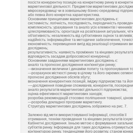
посісти конкурентну позицію на конкретному ринку в конкретни
маркетингової діяльності. Предметом маркетингових дослідже
мікросередовищі чи в зовнішньому бізнес-середовищі підприє
або певна його конкретна характеристика.
Основними принципами маркетингових досліджень є:
системність: логічність, послідовність, періодичність проведе
комплексність: урахування та аналіз усіх елементів і чинників 
цілеспрямованість: орієнтація на розв'язання актуальних, чі
об'єктивність: незалежність від суб'єктивних оцінок та впливів;
надійність: інформаційне та методичне забезпечення, точніс
економічність: перевищення вигід від реалізації отриманих в
досліджень;
результативність: наявність проміжних та кінцевих результат
відповідність засадам добросовісної конкуренції.
Основними завданнями маркетингових досліджень є:
аналіз та прогнозні дослідження кон'юнктури ринку;
—визначення величини і динаміки попиту та пропонування тов
—розрахунок місткості ринку в цілому та його окремих сегмент
прогнозні дослідження обсягів збуту;
визначення конкурентних позицій, іміджу підприємства та його
-—дослідження поведінки споживачів, конкурентів, посередникі
аналіз результатів маркетингової діяльності підприємства;
оцінка ефективності маркетингових заходів;
розробка рекомендацій стосовно поліпшення товарної, цінової
—розробка докладної програми маркетингу.
Структуру маркетингових досліджень зображено на рис. 7.
Залежно від мети використовуваної інформації, способів її
отримання, техніки проведення та кінцевих результатів існую
Кабінетні дослідження. їхньою метою є формування загальних 
суб'єктів ринку. Інформація для таких досліджень отримуєть
кон'юнктурою ринку, тенденціями його розвитку, станом кон