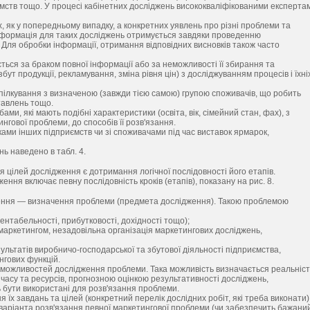
ємств тощо. У процесі кабінетних досліджень висококваліфікованими експерта
 як у попередньому випадку, а конкретних уявлень про різні проблеми та
. Інформація для таких досліджень отримується завдяки проведенню
Для обробки інформації, отримання відповідних висновків також часто
ться за браком повної інформації або за неможливості її збирання та
бут продукції, рекламування, зміна рівня цін) з досліджуванням процесів і їхні
пілкування з визначеною (завжди тією самою) групою споживачів, що робить
ставлень тощо.
и, які мають подібні характеристики (освіта, вік, сімейний стан, фах), з
нгової проблеми, до способів її розв'язання.
ами інших підприємств чи зі споживачами під час виставок ярмарок,
ь наведено в табл. 4.
цілей дослідження є дотримання логічної послідовності його етапів.
ння включає певну послідовність кроків (етапів), показану на рис. 8.
ження — визначення проблеми (предмета дослідження). Такою проблемою
нтабельності, прибутковості, дохідності тощо);
маркетингом, незадовільна організація маркетингових досліджень,
льтатів виробничо-господарської та збутової діяльності підприємства,
нгових функцій.
 можливостей дослідження проблеми. Така можливість визначається реальніс
часу та ресурсів, прогнозною оцінкою результативності досліджень,
ь бути використані для розв'язання проблеми.
х завдань та цілей (конкретний перелік дослідних робіт, які треба виконати)
варіанта розв'язання певної маркетингової проблеми (чи забезпечить бажани