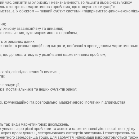
й час, знизити міру ризику і невизначеності, збільшити ймовірність успіху
нь є конкретна маркетингова проблема, що стосується ситуації в
мства, а їх об'єктом — певний суб'єкт системи «підприємство-ринок-економіка
ння;
у їхньому взаємозв'язку та динаміці;
тко визначених, суто маркетингових проблем;
ть отриманих даних;
исновків та рекомендацій над витрати, пов'язані з проведенням маркетингових
ів, що допомагатимуть у розв'язанні маркетингових проблем;
арів, співвідношення їх величин;
ів;
 продукції;
в, постачальників та інших суб'єктів ринку;
, комунікаційної та розподільної маркетингової політики підприємства;
ть такі види маркетингових досліджень.
уявлень про різні проблеми та аспекти маркетингової діяльності, поведінку
ся через проведення цілеспрямованих експертів опитувань і спостережень за
курентного середовища тощо. Для здобуття інформації використовуються також