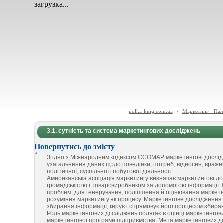
загрузка...
polka-knig.com.ua
/
Маркетинг - Пал
3.1. сутність та система маркетингових досліджень
Повернутись до змісту
Згідно з Міжнародним кодексом ЄСОМАР маркетингові дослідже
узагальнення даних щодо поведінки, потреб, відносин, вражень, 
політичної, суспільної і побутової діяльності.
Американська асоціація маркетингу визначає маркетингові до
громадськістю і товаровиробником за допомогою інформації.
проблем; для генерування, поліпшення й оцінювання маркетин
розуміння маркетингу як процесу. Маркетингове дослідження
збирання інформації, керує і спрямовує його процесом збиран
Роль маркетингових досліджень полягає в оцінці маркетингов
маркетингової програми підприємства. Мета маркетингових до