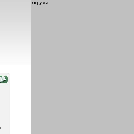
загрузка...
ї