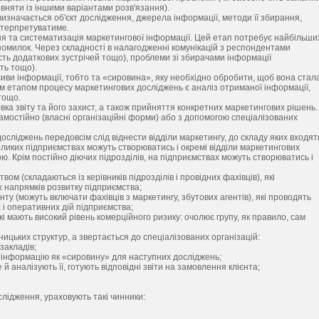
івняти із іншими варіантами розв'язання).
изначається об'єкт дослідження, джерела інформації, методи її збирання,
 інтерпретуватиме.
я та систематизація маркетингової інформації. Цей етап потребує найбільши
і помилок. Через складності в налагодженні комунікацій з респондентами
ність додаткових зустрічей тощо), проблеми зі збирачами інформації
ть тощо).
иви інформації, тобто та «сировина», яку необхідно обробити, щоб вона стал
м етапом процесу маркетингових досліджень є аналіз отриманої інформації,
 тощо.
ка звіту та його захист, а також прийняття конкретних маркетингових рішень.
мостійно (власні організаційні форми) або з допомогою спеціалізованих
сліджень передовсім слід віднести відділи маркетингу, до складу яких входят
еликих підприємствах можуть створюватись і окремі відділи маркетингових
. Крім постійно діючих підрозділів, на підприємствах можуть створюватись і
ом (складаються із керівників підрозділів і провідних фахівців), які
 напрямків розвитку підприємства;
ту (можуть включати фахівців з маркетингу, збутових агентів), які проводять
 і оперативних дій підприємства;
і мають високий рівень комерційного ризику: очолює групу, як правило, сам
.
ицьких структур, а звертається до спеціалізованих організацій:
закладів;
 інформацію як «сировину» для наступних досліджень;
й аналізують її, готують відповідні звіти на замовлення клієнта;
лідження, ураховують такі чинники: