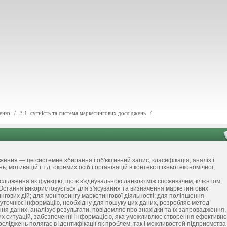
енко
/
3.1. сутність та система маркетингових досліджень
/
ння — це системне збирання і об'єктивний запис, класифікація, аналіз і
мотивацій і т.д. окремих осіб і організацій в контексті їхньої економічної,
слідження як функцію, що є з'єднувальною ланкою між споживачем, клієнтом,
 Остання використовується для з'ясування та визначення маркетингових
гових дій; для моніторингу маркетингової діяльності; для поліпшення
 уточнює інформацію, необхідну для пошуку цих даних, розробляє метод
ня даних, аналізує результати, повідомляє про знахідки та їх запровадження.
их ситуацій, забезпеченні інформацією, яка уможливлює створення ефективно
сліджень полягає в ідентифікації як проблем, так і можливостей підприємства