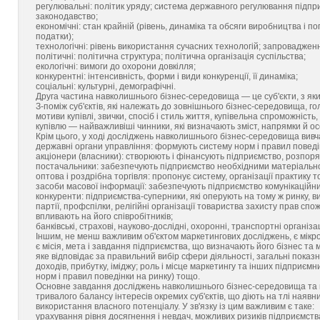
регулювальні: політик уряду; система державного регулювання підпри
законодавство;
економічні: стан крайній (рівень, динаміка та обсяги виробництва і по
податки);
технологічні: рівень використання сучасних технологій; запроваджен
політичні: політична структура; політична організація суспільства;
екологічні: вимоги до охорони довкілля;
конкурентні: інтенсивність, форми і види конкуренції, її динаміка;
соціальні: культурні, демографічні.
Друга частина навколишнього бізнес-середовища — це суб'єкти, з як
З-поміж суб'єктів, які належать до зовнішнього бізнес-середовища, г
мотиви купівлі, звички, спосіб і стиль життя, купівельна спроможніст
купівлю — найважливіші чинники, які визначають зміст, напрямки й ос
Крім цього, у ході досліджень навколишнього бізнес-середовища вивча
державні органи управління: формують систему норм і правил поведін
акціонери (власники): створюють і фінансують підприємство, розпоряд
постачальники: забезпечують підприємство необхідними матеріальн
оптова і роздрібна торгівля: пропонує систему, організації практику
засоби масової інформації: забезпечують підприємство комунікаційни
конкуренти: підприємства-суперники, які оперують на тому ж ринку, ви
партії, профспілки, релігійні організації товариства захисту прав спо
впливають на його співробітників;
банківські, страхові, науково-дослідні, охоронні, транспортні організац
Іншим, не менш важливим об'єктом маркетингових досліджень, є мік
є місія, мета і завдання підприємства, що визначають його бізнес та м
яке відповідає за правильний вибір сфери діяльності, загальні показ
доходів, прибутку, іміджу; роль і місце маркетингу та інших підприєм
норм і правил поведінки на ринку) тощо.
Основне завдання досліджень навколишнього бізнес-середовища та
тривалого балансу інтересів окремих суб'єктів, що діють на тлі наявн
використання власного потенціалу. У зв'язку із цим важливим є таке:
урахування рівня досягнення і невдач, можливих ризиків підприємств