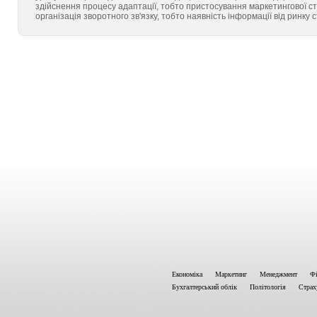
здійснення процесу адаптації, тобто пристосування маркетингової с
організація зворотного зв'язку, тобто наявність інформації від ринку 
Економіка
Маркетинг
Менеджмент
Фі
Бухгалтерський облік
Політологія
Страх