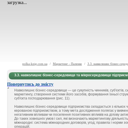
загрузка...
polka-knig.com.ua
/
Маркетинг - Паленко
/
3.3. навколишнє бізнес-сере
3.3. навколишнє бізнес-середовище та мікросередовище підприєм
Повернутись до змісту
Навколишнє бізнес-середовище — це сукупність чинників, суб'єктів, с
маркетингу, створення системи його засобів, формування їхньої струк
суб'єкта господарювання (рис. 11).
Навколишнє бізнес-середовище підприємства складається з кількох ч
керованою підприємством, а тому мета дослідження полягає у вивченн
негативним впливам чи посилення позитивних впливів на ділову активн
До таких зовнішніх умов і сил, які визначають маркетингову діяльніст
міжнародні: система міжнародних договорів, угод; правила і норми зо
операцій;