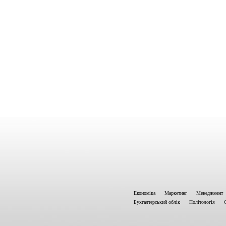
Економіка
Маркетинг
Менеджмент
Бухгалтерський облік
Політологія