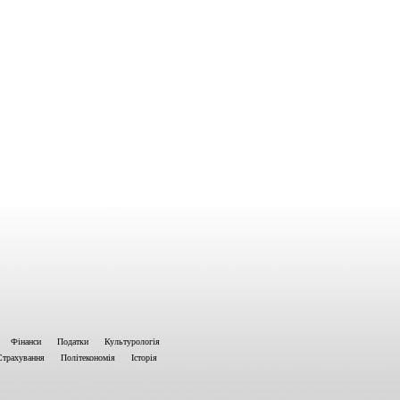
Фінанси
Податки
Культурологія
Страхування
Політекономія
Історія