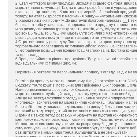
2. Етап життєвого циклу продукції. Виходячи із цього фактора, вибир
маркетингової комунікації. Так, на етапах розроблення й упровадже
етапах розгортання виробництва та комерційної реалізації продукції
товару; на етапах зрілості и насичення ринку — «утримання» споживач
З. Характеристика продукту. До цієї групи факторів належать: __1 тех
більша потреба у використанні персонального продажу та прямого м
міра ризику споживача (ризику втрати коштів, часу, іміджу, а також со
що вона більша, то більшими мають бути зусилля з маркетингових ко
рівень додаткових послуг — що він вищий, то потужнішим і різномані
4.Стратегія каналу розподілу. Так звана стратегія проштовхування пр
торговельного посередника як головної дійової особи. За «стратегії
5.Географічне розміщення (концентрація) споживачів. Що така конце
та пропаганда.
6.Процес прийняття рішень про купівлю. Тут у визначенні засобів в
індивідуальними їх типами (рис. 44).
Порівняння реклами та персонального продажу з огляду На дію назва
Реалізація процесу маркетингових комунікацій потребує витрат. У зв'
бюджету, тобто коштів, потрібних для здійснення цих процесів. Є кіл
Найпрогресивнішим є розрахунок бюджету на підставі мети та завдань
маркетингових комунікацій вкладають таку суму коштів, яка необхідна
Але це не завжди можливе з огляду на наявні ресурси підприємства.
«попередні асигнування на маркетингові комунікації, збільшені на пе
бере собі за мету посилення діяльності на ринку (збільшення частки р
що такий метод непридатний на останніх етапах життєвого циклу проду
Відомим є також метод розрахунку бюджету на підставі конкурентног
комплексу маркетингових комунікацій не менше "коштів, ніж його осно
Можна також використовувати метод розрахунку бюджету за принципо
суму асигнувань на комунікацію від обсягів збуту продукції. Проте ц
разі витрати на комунікації треба збільшувати, а не зменшувати.
Інколи користуються методом розрахунку бюджету за аналогією (виходя