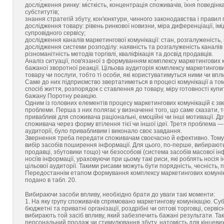
дослідження ринку: місткість, концентрація споживачів, їхня поведінк
субститутів;
знання стратегій збуту, кон'юнктури, чинного законодавства і правил
дослідження товару: рівень ринкової новизни, міра диференціації, імі
супровідного сервісу;
дослідження каналів маркетингової комунікації: стан, розгалуженість, в
дослідження системи розподілу: наявність та розгалуженість каналів
різноманітність методів торгівлі, кваліфікація та досвід продавців.
Аналіз ситуації, пов'язаної з формуванням комплексу маркетингових 
бажаної зворотної реакції. Цільова аудиторія комплексу маркетингови
товару чи послуги, тобто ті особи, які користуватимуться ними чи в
Саме до них підприємство звертатиметься в процесі комунікації а том
спосіб життя, розпорядок с ставлення до товару, міру готовності ку
бажану Поротну реакцію.
Одним із головних елементів процесу маркетингових комунікацій є з
проблеми. Перша з них полягає у визначенні того, що саме сказати, т
привабливі для споживача раціональні, емоційні чи інші мотивації. Д
споживача через форму втілення тієї чи іншої ідеї. Третя проблема — 
аудиторії, було привабливим і виконало своє завдання.
Звернення треба передати споживачам своєчасно й ефективно. Тому
вибір засобів поширення інформації. Для цього, по-перше, вибирають 
продавці, збутовики тощо) чи безособові (система засобів масової інф
носіїв інформації, ураховуючи при цьому такі риси, які роблять носія 
цільової аудиторії. Такими рисами можуть бути порядність, чесність, 
Передостаннім етапом формування комплексу маркетингових комунікаці
подано в табл. 20.
Вибираючи засоби впливу, необхідно брати до уваги такі моменти:
1. На яку групу споживачів спрямовано маркетингову комунікацію. Суб
бюджетні та приватні організації, роздрібні чи оптові торговці, сервіс
вибирають той засіб впливу, який забезпечить бажані результати. Та
персональний продаж чи стимулювання збуту, натомість для кінцевих