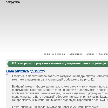
загрузка...
polka-knig.com.ua
/
Маркетинг - Паленко
/
8.2. ал
8.2. алгоритм формування комплексу маркетингових комунікацій
Повернутись до змісту
Ефективна маркетингова політика комунікацій підприємства неможли
комплексу маркетингових комунікацій зображено на рис. 42.
Вихідний момент формування такого комплексу — визначення його за
формування їхніх знань про товари чи послуги підприємства, перекона
проблем споживача. Інакше кажучи, це — в кінцевому підсумку — сти
підприємства та його продукції, збереження частки ринку та ін. Завда
контролювати їх виконання, вносити відповідні корективи в разі буд
Отже, визначення завдань маркетингової комунікації потребує: