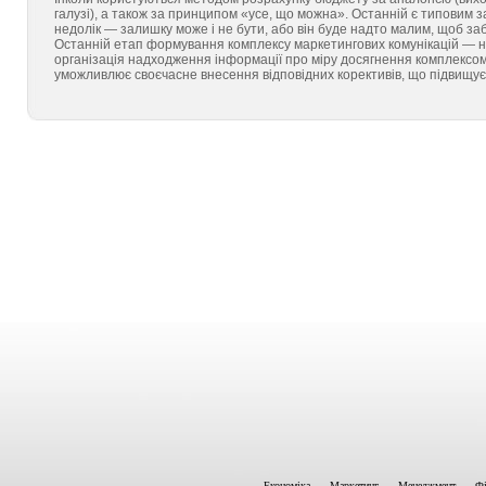
галузі), а також за принципом «усе, що можна». Останній є типовим 
недолік — залишку може і не бути, або він буде надто малим, щоб за
Останній етап формування комплексу маркетингових комунікацій — на
організація надходження інформації про міру досягнення комплексом
уможливлює своєчасне внесення відповідних корективів, що підвищує
Економіка
Маркетинг
Менеджмент
Фі