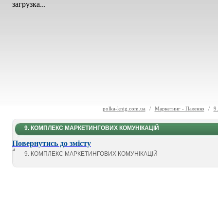
загрузка...
polka-knig.com.ua
/
Маркетинг - Паленко
/
9
9. КОМПЛЕКС МАРКЕТИНГОВИХ КОМУНІКАЦІЙ
Повернутись до змісту
9. КОМПЛЕКС МАРКЕТИНГОВИХ КОМУНІКАЦІЙ