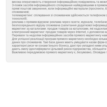
висока оперативність створення інформаційних повідомлень та можлив
З-поміж засобів інформаційного спілкування найвідомішими в прямому
прямі поштові звернення, коли інформаційні матеріали (проспекти
споживачеві;
телемаркетинг: спілкування зі споживачем здійснюється телефоном 
технологій;
реклама з прямим відгуком: реклама через газети, журнали, телеб
безпосереднього відгуку споживача (запитання додаткової інформаці
маркетинг за каталогами: продаж товарів за каталогами, які надси
електронний маркетинг: продаж товарів через Internet, з допомогою 
Переваги та недоліки інформаційних засобів прямого маркетингу наве
Для успішної реалізації програм прямого маркетингу необхідно кільк
даних про споживачів. Такі бази даних мають уміщувати назви фірм-сп
характерні риси чи ознаки їхнього бізнесу, дані про укладені ними угод
дають змогу ідентифікувати Цільовий ринок підприємства, збільшити
Важливою передумовою прямого маркетингу є, безумовно, Оповідне т