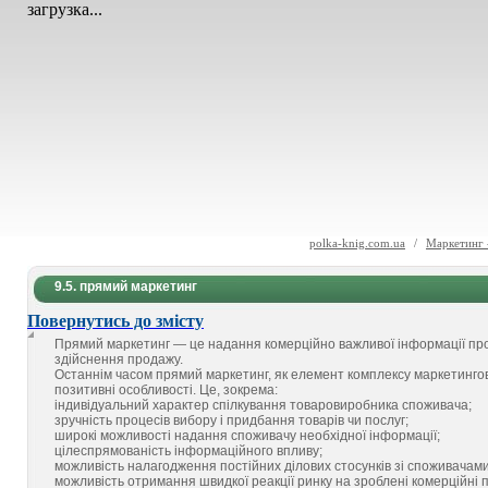
загрузка...
polka-knig.com.ua
/
Маркетинг 
9.5. прямий маркетинг
Повернутись до змісту
Прямий маркетинг — це надання комерційно важливої інформації пр
здійснення продажу.
Останнім часом прямий маркетинг, як елемент комплексу маркетингови
позитивні особливості. Це, зокрема:
індивідуальний характер спілкування товаровиробника споживача;
зручність процесів вибору і придбання товарів чи послуг;
широкі можливості надання споживачу необхідної інформації;
цілеспрямованість інформаційного впливу;
можливість налагодження постійних ділових стосунків зі споживачами,
можливість отримання швидкої реакції ринку на зроблені комерційні п