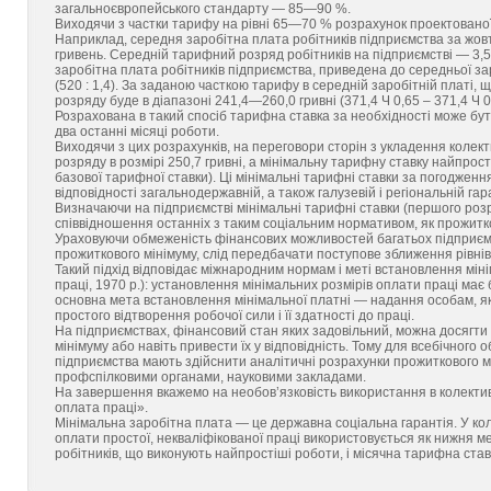
загальноєвропейського стандарту — 85—90 %.
Виходячи з частки тарифу на рівні 65—70 % розрахунок проектованої
Наприклад, середня заробітна плата робітників підприємства за жов
гривень. Середній тарифний розряд робітників на підприємстві — 3,5
заробітна плата робітників підприємства, приведена до середньої за
(520 : 1,4). За заданою часткою тарифу в середній заробітній платі,
розряду буде в діапазоні 241,4—260,0 гривні (371,4 Ч 0,65 – 371,4 Ч 0
Розрахована в такий спосіб тарифна ставка за необхідності може бут
два останні місяці роботи.
Виходячи з цих розрахунків, на переговори сторін з укладення коле
розряду в розмірі 250,7 гривні, а мінімальну тарифну ставку найпрос
базової тарифної ставки). Ці мінімальні тарифні ставки за погодженн
відповідності загальнодержавній, а також галузевій і регіональній га
Визначаючи на підприємстві мінімальні тарифні ставки (першого розр
співвідношення останніх з таким соціальним нормативом, як прожитк
Ураховуючи обмеженість фінансових можливостей багатьох підприємс
прожиткового мінімуму, слід передбачати поступове зближення рівнів 
Такий підхід відповідає міжнародним нормам і меті встановлення мін
праці, 1970 р.): установлення мінімальних розмірів оплати праці має 
основна мета встановлення мінімальної платні — надання особам, як
простого відтворення робочої сили і її здатності до праці.
На підприємствах, фінансовий стан яких задовільний, можна досягти
мінімуму або навіть привести їх у відповідність. Тому для всебічног
підприємства мають здійснити аналітичні розрахунки прожиткового м
профспілковими органами, науковими закладами.
На завершення вкажемо на необов’язковість використання в колектив
оплата праці».
Мінімальна заробітна плата — це державна соціальна гарантія. У ко
оплати простої, некваліфікованої праці використовується як нижня м
робітників, що виконують найпростіші роботи, і місячна тарифна став