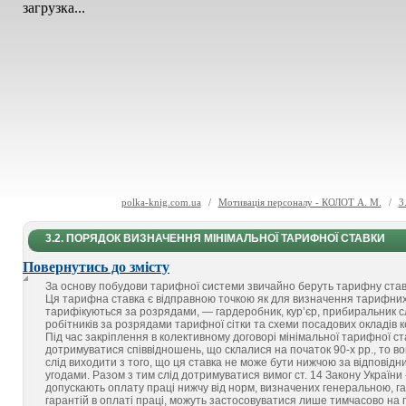
загрузка...
polka-knig.com.ua
/
Мотивація персоналу - КОЛОТ А. М.
/
3
3.2. ПОРЯДОК ВИЗНАЧЕННЯ МІНІМАЛЬНОЇ ТАРИФНОЇ СТАВКИ
Повернутись до змісту
За основу побудови тарифної системи звичайно беруть тарифну став
Ця тарифна ставка є відправною точкою як для визначення тарифних с
тарифікуються за розрядами, — гардеробник, кур’єр, прибиральник 
робітників за розрядами тарифної сітки та схеми посадових окладів ке
Під час закріплення в колективному договорі мінімальної тарифної с
дотримуватися співвідношень, що склалися на початок 90-х рр., то 
слід виходити з того, що ця ставка не може бути нижчою за відповід
угодами. Разом з тим слід дотримуватися вимог ст. 14 Закону України
допускають оплату праці нижчу від норм, визначених генеральною, г
гарантій в оплаті праці, можуть застосовуватися лише тимчасово на