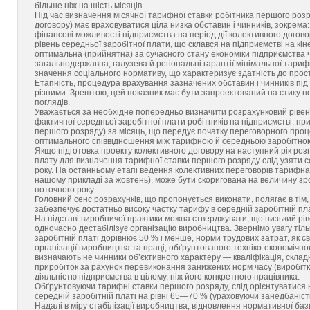
більше ніж на шість місяців.
Під час визначення місячної тарифної ставки робітника першого роз
договору) має враховуватися ціла низка обставин і чинників, зокрема:
фінансові можливості підприємства на період дії колективного догово
рівень середньої заробітної плати, що склався на підприємстві на кін
оптимальна (прийнятна) за сучасного стану економіки підприємства ч
загальнодержавна, галузева й регіональні гарантії мінімальної тариф
значення соціального нормативу, що характеризує здатність до прос
Етапність, процедура врахування зазначених обставин і чинників пі
різними. Зрештою, цей показник має бути запроектований на стику не
поглядів.
Уважається за необхідне попередньо визначити розрахунковий рівень 
фактичної середньої заробітної плати робітників на підприємстві, при
першого розряду) за місяць, що передує початку переговорного проце
оптимального співвідношення між тарифною й середньою заробітно
Якщо підготовка проекту колективного договору на наступний рік роз
плату для визначення тарифної ставки першого розряду слід узяти с
року. Hа останньому етапі ведення колективних переговорів тарифна
нашому прикладі за жовтень), може бути скоригована на величину зр
поточного року.
Головний сенс розрахунків, що пропонується виконати, полягає в тім
забезпечує достатньо високу частку тарифу в середній заробітній пла
На підставі виробничої практики можна стверджувати, що низький рів
одночасно дестабілізує організацію виробництва. Звернімо увагу тільк
заробітній платі дорівнює 50 % і менше, норми трудових затрат, як св
організації виробництва та праці, обґрунтованого техніко-економічно
визначають не чинники об’єктивного характеру — кваліфікація, складні
приробіток за рахунок перевиконання занижених норм часу (виробітку),
діяльністю підприємства в цілому, ніж його конкретного працівника.
Обґрунтовуючи тарифні ставки першого розряду, слід орієнтуватися 
середній заробітній платі на рівні 65—70 % (ураховуючи занедбаніст
Надалі в міру стабілізації виробництва, відновлення нормативної ба