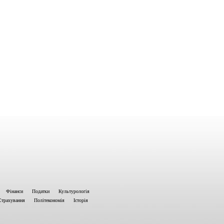
Фінанси
Податки
Культурологія
Страхування
Політекономія
Історія