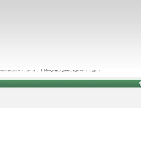
номические отношения
/
I. Международное разделение труда
/