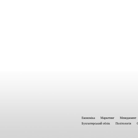
Економіка
Маркетинг
Менеджмент
Бухгалтерський облік
Політологія