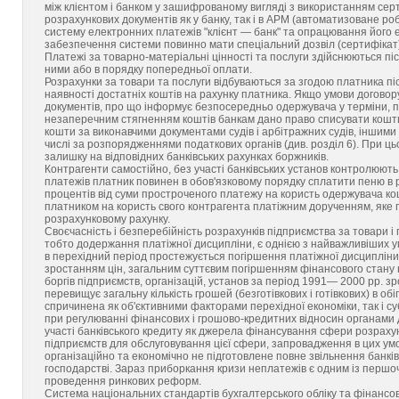
між клієнтом і банком у зашифрованому вигляді з використанням сер
розрахункових документів як у банку, так і в АРМ (автоматизоване р
систему електронних платежів "клієнт — банк" та опрацювання його е
забезпечення системи повинно мати спеціальний дозвіл (сертифікат)
Платежі за товарно-матеріальні цінності та послуги здійснюються піс
ними або в порядку попередньої оплати.
Розрахунки за товари та послуги відбуваються за згодою платника пі
наявності достатніх коштів на рахунку платника. Якщо умови догово
документів, про що інформує безпосередньо одержувача у терміни, п
незаперечним стягненням коштів банкам дано право списувати кошти 
кошти за виконавчими документами судів і арбітражних судів, іншим
числі за розпорядженнями податкових органів (див. розділ 6). При ць
залишку на відповідних банківських рахунках боржників.
Контрагенти самостійно, без участі банківських установ контролюють
платежів платник повинен в обов'язковому порядку сплатити пеню в р
процентів від суми простроченого платежу на користь одержувача ко
платником на користь свого контрагента платіжним дорученням, яке 
розрахунковому рахунку.
Своєчасність і безперебійність розрахунків підприємства за товари 
тобто додержання платіжної дисципліни, є однією з найважливіших ум
в перехідний період простежується погіршення платіжної дисципліни,
зростанням цін, загальним суттєвим погіршенням фінансового стану
боргів підприємств, організацій, установ за період 1991— 2000 pp. зр
перевищує загальну кількість грошей (безготівкових і готівкових) в об
спричинена як об'єктивними факторами перехідної економіки, так і с
при регулюванні фінансових і грошово-кредитних відносин органами 
участі банківського кредиту як джерела фінансування сфери розрах
підприємств для обслуговування цієї сфери, запровадження в цих умов
організаційно та економічно не підготовлене повне звільнення банків
господарстві. Зараз приборкання кризи неплатежів є одним із першоч
проведення ринкових реформ.
Система національних стандартів бухгалтерського обліку та фінансов