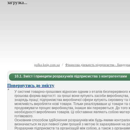
загрузка...
polka-knig.com.ua
/
Фінансова діяльність підприємства - Бандурк
10.1. Зміст і принципи розрахунків підприємства з контрагентами
Повернутись до змісту
У системі товарно-грошових відносин одним з етапів безперервного 
грошова форма вартості: за гроші вони купують засоби виробництва,
знарядь праці; підприємства виробничої сфери купують сировину та і
можливість виробляти нові товари. Тільки реалізувавши ці товари та 
продовжувати процес виробництва, інакше він перерветься. До того ж
необхідності вироблених товарів. Ці обставини являють собою матеріа
готівкового.
Основним способом здійснення розрахунків між будь-якими контраген
визначається як рух певної суми грошей з метою їх зарахування на ра
Розрахунки підприємств та організацій між собою, а також з органам