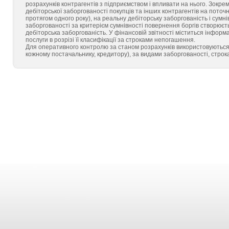
розрахунків контрагентів з підприємством і впливати на нього. Зокрема
дебіторської заборгованості покупців та інших контрагентів на поточ
протягом одного року), на реальну дебіторську заборгованість і сумні
заборгованості за критерієм сумнівності повернення боргів створюєть
дебіторська заборгованість. У фінансовій звітності міститься інформа
послуги в розрізі її класифікації за строками непогашення.
Для оперативного контролю за станом розрахунків використовуються д
кожному постачальнику, кредитору), за видами заборгованості, строка