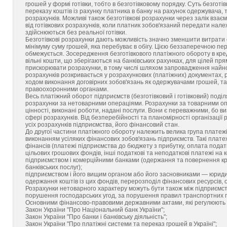
грошей у формі готівки, тобто в безготівковому порядку. Суть безгот
переказу коштів із рахунку платника в банку на рахунок одержувача,
розрахунків. Можливі також безготівкові розрахунки через залік взаєм
від готівкових розрахунків, коли платник зобов'язаний передати нале
здійснюються без реальної готівки.
Безготівкові розрахунки дають можливість значно зменшити витрати о
мінімуму суму грошей, яка перебуває в обігу. Цією беззаперечною пер
обмежується. Зосередження безготівкового платіжного обороту в кре
вільні кошти, що зберігаються на банківських рахунках, для цілей пря
прискорювати розрахунки, в тому числі шляхом запровадження найнові
розрахунків розкривається у розрахункових (платіжних) документах, р
ходом виконання договірних зобов'язань як одержувачами грошей, та
правоохоронними органами.
Весь платіжний оборот підприємств (безготівковий і готівковий) поді
розрахунки за нетоварними операціями. Розрахунки за товарними оп
цінності, виконані роботи, надані послуги. Вони є переважними, бо в
сфері розрахунків. Від безперебійності та планомірності організаці
усіх розрахунків підприємства, його фінансовий стан.
До другої частини платіжного обороту належить велика група платежів
виконанням усіляких фінансових зобов'язань підприємств. Такі плате
фінансів (платежі підприємства до бюджету з прибутку, оплата подат
цільових грошових фондів, інші податкові та неподаткові платежі на 
підприємством і комерційними банками (одержання та повернення кре
банківських послуг);
підприємством і його вищим органом або його засновниками — юриди
одержання коштів із цих фондів, перерозподіл фінансових ресурсів, 
Розрахунки нетоварного характеру можуть бути також між підприємс
порушення господарських угод, за порушення правил транспортних п
Основними фінансово-правовими державними актами, які регулюють си
Закон України "Про Національний банк України";
Закон України "Про банки і банківську діяльність";
Закон України "Про платіжні системи та переказ грошей в Україні";