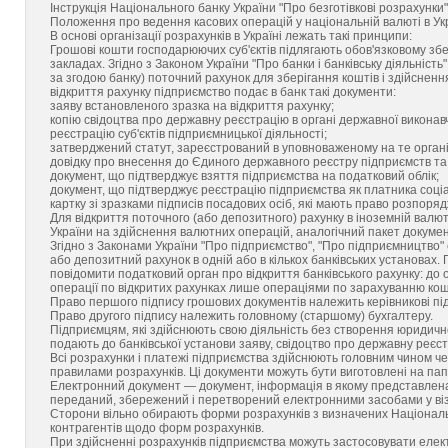
Інструкція Національного банку України "Про безготівкові розрахунки"
Положення про ведення касових операцій у національній валюті в Ук
В основі організації розрахунків в Україні лежать такі принципи:
Грошові кошти господарюючих суб'єктів підлягають обов'язковому збе
закладах. Згідно з Законом України "Про банки і банківську діяльніст
за згодою банку) поточний рахунок для зберігання коштів і здійсненн
відкриття рахунку підприємство подає в банк такі документи:
заяву встановленого зразка на відкриття рахунку;
копію свідоцтва про державну реєстрацію в органі державної викона
реєстрацію суб'єктів підприємницької діяльності;
затверджений статут, зареєстрований в уповноваженому на те органі
довідку про внесення до Єдиного державного реєстру підприємств та 
документ, що підтверджує взяття підприємства на податковий облік;
документ, що підтверджує реєстрацію підприємства як платника соціа
картку зі зразками підписів посадових осіб, які мають право розпоря
Для відкриття поточного (або депозитного) рахунку в іноземній валю
України на здійснення валютних операцій, аналогічний пакет докумен
Згідно з Законами України "Про підприємство", "Про підприємництво"
або депозитний рахунок в одній або в кількох банківських установах. 
повідомити податковий орган про відкриття банківського рахунку: д
операції по відкритих рахунках лише операціями по зарахуванню кош
Право першого підпису грошових документів належить керівникові пі
Право другого підпису належить головному (старшому) бухгалтеру.
Підприємцям, які здійснюють свою діяльність без створення юридичної
подають до банківської установи заяву, свідоцтво про державну реєст
Всі розрахунки і платежі підприємства здійснюють головним чином че
правилами розрахунків. Ці документи можуть бути виготовлені на пап
Електронний документ — документ, інформація в якому представлен
переданий, збережений і перетворений електронними засобами у віз
Сторони вільно обирають форми розрахунків з визначених Національн
контрагентів щодо форм розрахунків.
При здійсненні розрахунків підприємства можуть застосовувати елек