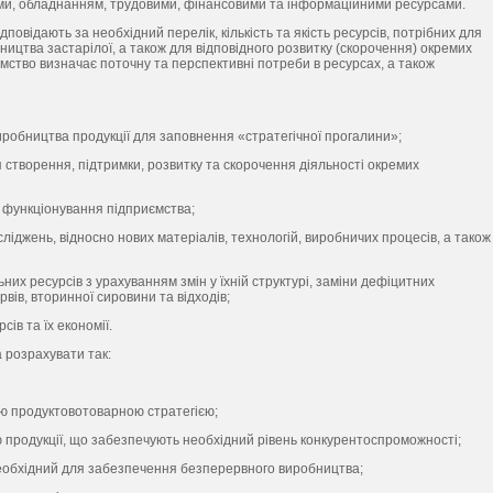
ми, обладнанням, трудовими, фінансовими та інформаційними ресурсами.
повідають за необхідний перелік, кількість та якість ресурсів, потрібних для
ництва застарілої, а також для відповідного розвитку (скорочення) окремих
мство визначає поточну та перспективні потреби в ресурсах, а також
виробництва продукції для заповнення «стратегічної прогалини»;
я створення, підтримки, розвитку та скорочення діяльності окремих
 функціонування підприємства;
іджень, відносно нових матеріалів, технологій, виробничих процесів, а також
х ресурсів з урахуванням змін у їхній структурі, заміни дефіцитних
ів, вторинної сировини та відходів;
в та їх економії.
 розрахувати так:
ою продуктовотоварною стратегією;
 продукції, що забезпечують необхідний рівень конкурентоспроможності;
еобхідний для забезпечення безперервного виробництва;