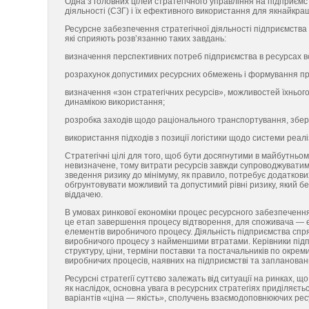
Одна з головних цілей стратегічного управління на підприєм
діяльності (СЗГ) і їх ефективного використання для якнайкра
Ресурсне забезпечення стратегічної діяльності підприємства 
які сприяють розв’язанню таких завдань:
визначення перспективних потреб підприємства в ресурсах вс
розрахунок допустимих ресурсних обмежень і формування про
визначення «зон стратегічних ресурсів», можливостей їхнього
динамікою використання;
розробка заходів щодо раціонального транспортування, збер
використання підходів з позиції логістики щодо системи реалі
Стратегічні цілі для того, щоб бути досягнутими в майбутньо
невизначене, тому витрати ресурсів завжди супроводжуватиму
зведення ризику до мінімуму, як правило, потребує додаткови
обгрунтовувати можливий та допустимий рівні ризику, який б
віддачею.
В умовах ринкової економіки процес ресурсного забезпечення
це етап завершення процесу відтворення, для споживача — ет
елементів виробничого процесу. Діяльність підприємства спр
виробничого процесу з найменшими втратами. Керівники підпр
структуру, ціни, терміни поставки та постачальників по окрем
виробничих процесів, наявних на підприємстві та запланован
Ресурсні стратегії суттєво залежать від ситуації на ринках, щ
як наслідок, основна увага в ресурсних стратегіях приділяє
варіантів «ціна — якість», сполучень взаємодоповнюючих рес