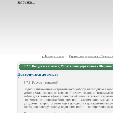
загрузка...
polka-knig.com.ua
/
Стратегічне управління - Шершньов
3.7.3. Ресурсні стратегії; Стратегічне управління - Шершньо
Повернутись до змісту
3.7.3. Ресурсні стратегії
Згідно з визначенням стратегічного набору, необхідною є коо
умови збалансованості стратегій, обгрунтованості взаємодії 
тобто досягненню ефекту синергії. «Сила» загальних страте
відображено напрямки його діяльності. Окремі напрямки діяль
узгоджені та пристосовані одна до одної та до стратегій ви
клей», що поєднує окремі види діяльності — як виробничі (бізне