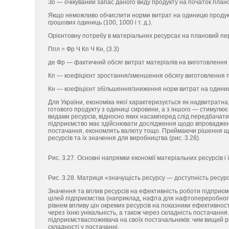
Зо — очікуваний запас даного виду продукту на початок плано
Якщо неможливо обчислити норми витрат на одиницю продукції
грошових одиниць (100, 1000 і т. д.).
Орієнтовну потребу в матеріальних ресурсах на плановий пе
Ппл = Фр Ч Кп Ч Кн, (3.3)
де Фр — фактичний обсяг витрат матеріалів на виготовлення 
Кп — коефіцієнт зростання/зменшення обсягу виготовлення п
Кн — коефіцієнт збільшення/зниження норм витрат на одиницю 
Для України, економіка якої характеризується як надвитратна,
готового продукту з одиниці сировини, а з іншого — стимул
видами ресурсів, відносно яких насамперед слід передбачати ст
підприємство має здійснювати дослідження щодо впровадженн
постачання, економлять валюту тощо. Приймаючи рішення щод
ресурсів та їх значення для виробництва (рис. 3.28).
Рис. 3.27. Основні напрямки економії матеріальних ресурсів і 
Рис. 3.28. Матриця «значущість ресурсу — доступність ресур
Значення та вплив ресурсів на ефективність роботи підприєм
цілей підприємства (наприклад, нафта для нафтопереробного 
рівнем впливу цін окремих ресурсів на показники ефективнос
через їхню унікальність, а також через складність постачання.
підприємстваспоживача на своїх постачальників: чим вищий р
складності у постачанні.