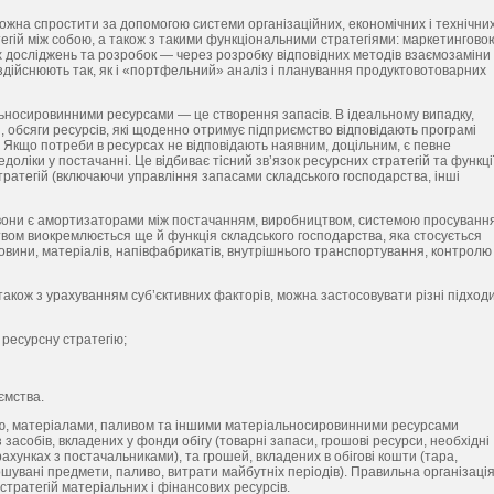
на спростити за допомогою системи організаційних, економічних і технічни
атегій між собою, а також з такими функціональними стратегіями: маркетингово
их досліджень та розробок — через розробку відповідних методів взаємозаміни
 здійснюють так, як і «портфельний» аналіз і планування продуктовотоварних
носировинними ресурсами — це створення запасів. В ідеальному випадку,
 обсяги ресурсів, які щоденно отримує підприємство відповідають програмі
. Якщо потреби в ресурсах не відповідають наявним, доцільним, є певне
доліки у постачанні. Це відбиває тісний зв’язок ресурсних стратегій та функці
стратегій (включаючи управління запасами складського господарства, інші
 вони є амортизаторами між постачанням, виробництвом, системою просування
ством виокремлюється ще й функція складського господарства, яка стосується
овини, матеріалів, напівфабрикатів, внутрішнього транспортування, контролю
 також з урахуванням суб’єктивних факторів, можна застосовувати різні підход
ресурсну стратегію;
ємства.
ю, матеріалами, паливом та іншими матеріальносировинними ресурсами
 засобів, вкладених у фонди обігу (товарні запаси, грошові ресурси, необхідні
ахунках з постачальниками), та грошей, вкладених в обігові кошти (тара,
шувані предмети, паливо, витрати майбутніх періодів). Правильна організаці
стратегій матеріальних і фінансових ресурсів.