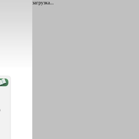
загрузка...
а