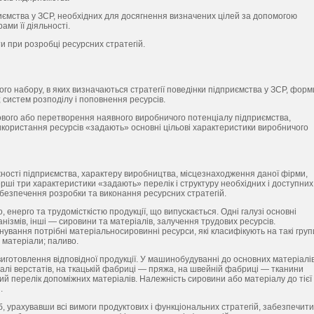
иємства у ЗСР, необхідних для досягнення визначених цілей за допомогою
ами її діяльності.
ти при розробці ресурсних стратегій.
ого набору, в яких визначаються стратегії поведінки підприємства у ЗСР, форм
 систем розподілу і поповнення ресурсів.
ового або перетворення наявного виробничого потенціалу підприємства,
 використання ресурсів «задають» основні цільові характеристики виробничого
ежності підприємства, характеру виробництва, місцезнаходження даної фірми,
рші три характеристики «задають» перелік і структуру необхідних і доступних
абезпечення розробки та виконання ресурсних стратегій.
енерго та трудомісткістю продукції, що випускається. Одні галузі основні
ізмів, інші — сировини та матеріалів, залучення трудових ресурсів.
вання потрібні матеріальносировинні ресурси, які класифікують на такі груп
 матеріали; паливо.
 виготовлення відповідної продукції. У машинобудуванні до основних матеріалі
талі верстатів, на ткацькій фабриці — пряжа, на швейній фабриці — тканини
й перелік допоміжних матеріалів. Належність сировини або матеріалу до тієї
.
б, урахувавши всі вимоги продуктових і функціональних стратегій, забезпечити