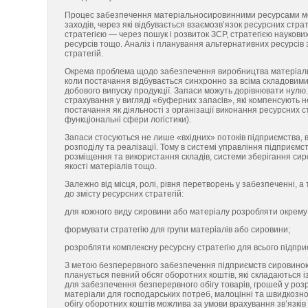
Процес забезпечення матеріальносировинними ресурсами мож
заходів, через які відбувається взаємозв’язок ресурсних стр
стратегією — через пошук і розвиток ЗСР, стратегією науков
ресурсів тощо. Аналіз і планування альтернативних ресурсів
стратегій.
Окрема проблема щодо забезпечення виробництва матеріаль
коли постачання відбувається синхронно за всіма складовими,
добового випуску продукції. Запаси можуть дорівнювати нулю
страхування у вигляді «буферних запасів», які компенсують не
постачання як діяльності з організації виконання ресурсних 
функціональні сфери логістики).
Запаси стосуються не лише «вхідних» потоків підприємства,
розподілу та реалізації. Тому в системі управління підприєм
розміщення та використання складів, системи зберігання сир
якості матеріалів тощо.
Залежно від місця, ролі, рівня перетворень у забезпеченні, а
до змісту ресурсних стратегій:
для кожного виду сировини або матеріалу розробляти окрему 
формувати стратегію для групи матеріалів або сировини;
розробляти комплексну ресурсну стратегію для всього підпри
З метою безперервного забезпечення підприємств сировино
планується певний обсяг оборотних коштів, які складаються із
для забезпечення безперервного обігу товарів, грошей у розр
матеріали для господарських потреб, малоцінні та швидкозно
обігу оборотних коштів можлива за умови врахування зв’язків 