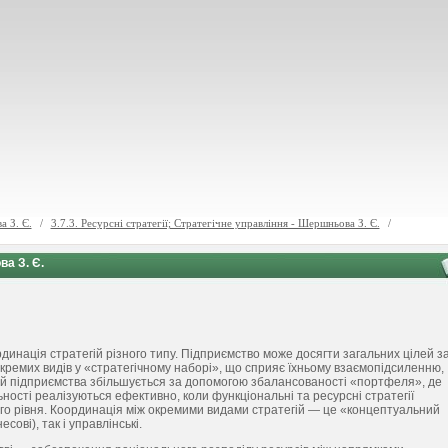
а З. Є.
/
3.7.3. Ресурсні стратегії; Стратегічне управління - Шершньова З. Є.
/
ва З. Є.
рдинація стратегій різного типу. Підприємство може досягти загальних цілей з
окремих видів у «стратегічному наборі», що сприяє їхньому взаємопідсиленню,
гій підприємства збільшується за допомогою збалансованості «портфеля», де
ності реалізуються ефективно, коли функціональні та ресурсні стратегії
щого рівня. Координація між окремими видами стратегій — це «концептуальний
сові), так і управлінські.