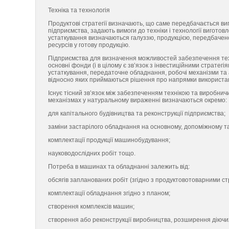
Техніка та технологія
Продуктові стратегії визначають, що саме передбачається ви
підприємства, задають вимоги до техніки і технології виготовл
устаткування визначаються галуззю, продукцією, передбачен
ресурсів у готову продукцію.
Підприємства для визначення можливостей забезпечення тех
основні фонди (і в цілому є зв’язок з інвестиційними стратегі
устаткування, передаточне обладнання, робочі механізми та 
відносно яких приймаються рішення про напрямки використан
Існує тісний зв’язок між забезпеченням технікою та виробнич
механізмах у натуральному вираженні визначаються окремо:
для капітального будівництва та реконструкції підприємства;
заміни застарілого обладнання на основному, допоміжному т
комплектації продукції машинобудування;
науководослідних робіт тощо.
Потреба в машинах та обладнанні залежить від:
обсягів запланованих робіт (згідно з продуктовотоварними ст
комплектації обладнання згідно з планом;
створення комплексів машин;
створення або реконструкції виробництва, розширення діючи