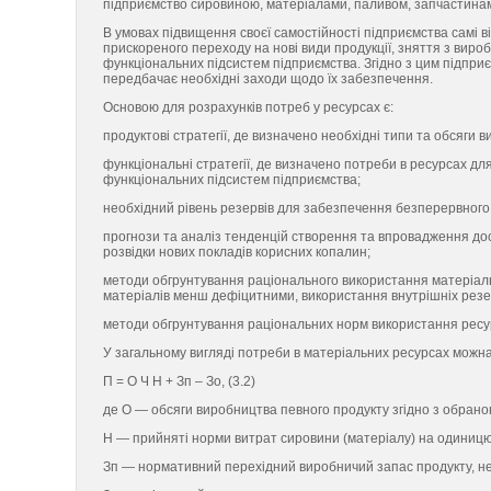
підприємство сировиною, матеріалами, паливом, запчастина
В умовах підвищення своєї самостійності підприємства самі від
прискореного переходу на нові види продукції, зняття з вироб
функціональних підсистем підприємства. Згідно з цим підприє
передбачає необхідні заходи щодо їх забезпечення.
Основою для розрахунків потреб у ресурсах є:
продуктові стратегії, де визначено необхідні типи та обсяги 
функціональні стратегії, де визначено потреби в ресурсах дл
функціональних підсистем підприємства;
необхідний рівень резервів для забезпечення безперервного
прогнози та аналіз тенденцій створення та впровадження досл
розвідки нових покладів корисних копалин;
методи обгрунтування раціонального використання матеріальни
матеріалів менш дефіцитними, використання внутрішніх резерв
методи обгрунтування раціональних норм використання ресурсі
У загальному вигляді потреби в матеріальних ресурсах можна
П = О Ч Н + Зп – Зо, (3.2)
де О — обсяги виробництва певного продукту згідно з обран
Н — прийняті норми витрат сировини (матеріалу) на одиницю
Зп — нормативний перехідний виробничий запас продукту, н