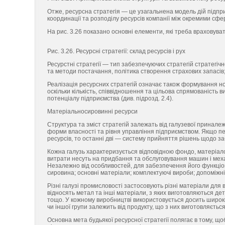
Отже, ресурсна стратегія — це узагальнена модель дій підпр
координації та розподілу ресурсів компанії між окремими сфер
На рис. 3.26 показано основні елементи, які треба враховува
Рис. 3.26. Ресурсні стратегії: склад ресурсів і рух
Ресурстні стратегії — тип забезпечуючих стратегій стратегічн
та методи постачання, політика створення страхових запасів;
Реалізація ресурсних стратегій означає також формування н
оскільки кількість, співвідношення та цільова спрямованість
потенціалу підприємства (див. підрозд. 2.4).
Матеріальносировинні ресурси
Структура та зміст стратегій залежать від галузевої принал
форми власності та рівня управління підприємством. Якщо пе
ресурсів, то останні дві — систему прийняття рішень щодо з
Кожна галузь характеризується відповідною фондо, матеріало, 
витрати несуть на придбання та обслуговування машин і механ
Незалежно від особливостей, для забезпечення його функціону
сировина; основні матеріали; комплектуючі вироби; допоміжні
Різні галузі промисловості застосовують різні матеріали для
відносять метал та інші матеріали, з яких виготовляються де
тощо. У кожному виробництві використовується досить широки
чи іншої групи залежить від продукту, що з них виготовляється
Основна мета будьякої ресурсної стратегії полягає в тому, що