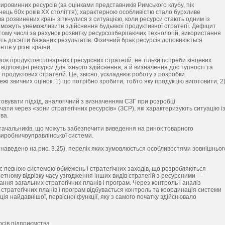
овинних ресурсів (за оцінками представників Римського клубу, пік
ець 60х років ХХ століття); характерною особливістю стало бурхливе
ва розвинених країн зіткнулися з ситуацією, коли ресурси стають одним із
 можуть унеможливити здійснення будьякої продуктивної стратегії. Дефіцит
ому числі за рахунок розвитку ресурсозберігаючих технологій, використання
ть досягти бажаних результатів. Фізичний брак ресурсів доповнюється
ів у різні країни.
зок продуктовотоварних і ресурсних стратегій: не тільки потреби кінцевих
ідповідні ресурси для їхнього здійснення, а й визначення дос тупності та
и продуктових стратегій. Це, звісно, ускладнює роботу з розробки
жі звичних оцінок: 1) що потрібно зробити, тобто яку продукцію виготовити; 2
товувати підхід, аналогічний з визначенням СЗГ при розробці
ати через «зони стратегічних ресурсів» (ЗСР), які характеризують ситуацію і
ва.
стачальників, що можуть забезпечити виведення на ринок товарного
виробничоуправлінської системи.
 наведено на рис. 3.25), перелік яких зумовлюється особливостями зовнішньог
, є певною системою обмежень і стратегічних заходів, що розробляються
етному відрізку часу узгодження інших видів стратегій з ресурсними —
ння загальних стратегічних планів і програм. Через контроль і аналіз
стратегічних планів і програм відбувається контроль та координація системи
ія найдавнішої, первісної функції, яку з самого початку здійснювало
рсів підприємства