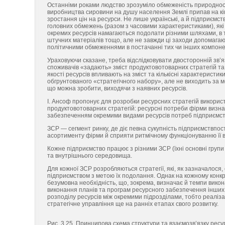
Останніми роками людство зрозуміло обмеженість природносир
виробництва сировини на душу населення Землі припав на кін
зростання цін на ресурси. Не лише українські, а й підприємст
головних обмежень (разом з часовими характеристиками), які
окремих ресурсів намагаються подолати різними шляхами, в т
штучних матеріалів тощо, але не завжди ці заходи допомагаю
політичними обмеженнями в постачанні тих чи інших компонент
Ураховуючи сказане, треба відслідковувати двосторонній зв’я
споживачів «задають» зміст продуктовотоварних стратегій та в
якості ресурсів впливають на зміст та кількісні характеристик
обгрунтованого «стратегічного набору», але не виходить за ме
що можна зробити, виходячи з наявних ресурсів.
І. Ансоф пропонує для розробки ресурсних стратегій викорис
продуктовотоварних стратегій: ресурсні потреби фірми визнач
забезпеченням окремими видами ресурсів потреб підприємст
ЗСР — сегмент ринку, де діє певна сукупність підприємствпо
асортименту фірми й сприяти ритмічному функціонуванню її 
Кожне підприємство працює з різними ЗСР (їхні основні групи
та внутрішнього середовища.
Для кожної ЗСР розробляються стратегії, які, як зазначалося
підприємством з метою їх подолання. Однак на кожному конкр
безумовна необхідність, що, зокрема, визначає й темпи викона
виконання планів та програм ресурсного забезпечення інших 
розподілу ресурсів між окремими підрозділами, тобто реалізац
стратегічне управління ще на ранніх етапах свого розвитку.
Рис. 3.25. Принципова схема структури та взаємозв’язку ресу