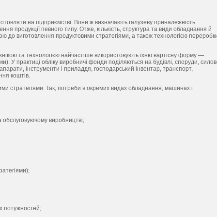
готовляти на підприємстві. Вони ж визначають галузеву приналежність
ення продукції певного типу. Отже, кількість, структура та види обладнання й
ою до виготовлення продуктовими стратегіями, а також технологією переробк
нікою та технологією найчастіше використовують їхню вартісну форму —
ями). У практиці обліку виробничі фонди поділяються на будівлі, споруди, сило
апарати, інструменти і приладдя, господарський інвентар, транспорт, —
ня коштів.
ими стратегіями. Так, потреби в окремих видах обладнання, машинах і
а обслуговуючому виробництві;
ратегіями);
х потужностей;