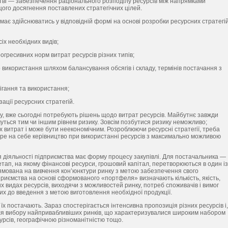
стві — забезпечення раціонального розподілу ресурсів між напрямками
щого досягнення поставлених стратегічних цілей.
має здійснюватись у відповідній формі на основі розробки ресурсних стратегій
іх необхідних видів;
гресивних норм витрат ресурсів різних типів;
 використання шляхом балансування обсягів і складу, термінів постачання з
ігання та використання;
зації ресурсних стратегій.
му, вже сьогодні потребують рішень щодо витрат ресурсів. Майбутнє завжди
ться тим чи іншим рівнем ризику. Зовсім позбутися ризику неможливо;
х витрат і може бути неекономічним. Розроблюючи ресурсні стратегії, треба
ере на себе керівництво при використанні ресурсів з максимально можливою
 діяльності підприємства має форму процесу закупівлі. Для постачальника —
ап, на якому фінансові ресурси, грошовий капітал, перетворюються в один із
ямована на вивчення кон’юнктури ринку з метою забезпечення свого
иємства на основі сформованого «портфеля» визначають кількість, якість,
их видах ресурсів, виходячи з можливостей ринку, потреб споживачів і вимог
их до введення з метою виготовлення необхідної продукції.
о їх постачають. Зараз спостерігається інтенсивна пропозиція різних ресурсів і,
ться вибору найпривабливіших ринків, що характеризувалися широким набором
урсів, географічною різноманітністю тощо.