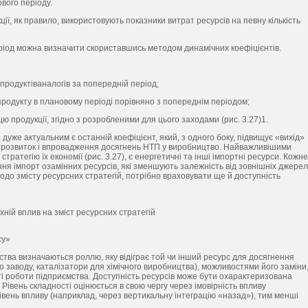
вого періоду.
, як правило, використовують показники витрат ресурсів на певну кількість
ріод можна визначити скориставшись методом динамічних коефіцієнтів.
продуктіваналогів за попередній період;
родукту в плановому періоді порівняно з попереднім періодом;
продукції, згідно з розробленими для цього заходами (рис. 3.27)1.
 дуже актуальним є останній коефіцієнт, який, з одного боку, підвищує «вихід»
ює розвиток і впровадження досягнень НТП у виробництво. Найважливішими
ратегію їх економії (рис. 3.27), є енергетичні та інші імпортні ресурси. Кожне
я імпорт озамінних ресурсів, які зменшують залежність від зовнішніх джерел
о змісту ресурсних стратегій, потрібно враховувати ще й доступність
їхній вплив на зміст ресурсних стратегій
су»
ства визначаються роллю, яку відіграє той чи інший ресурс для досягнення
заводу, каталізатори для хімічного виробництва), можливостями його заміни
ті роботи підприємства. Доступність ресурсів може бути охарактеризована
 Рівень складності оцінюється в свою чергу через імовірність впливу
івень впливу (наприклад, через вертикальну інтеграцію «назад»), тим менші