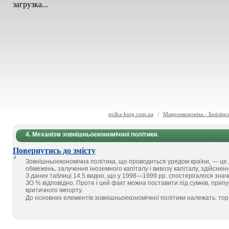
загрузка...
polka-knig.com.ua
/
Макроекономіка - Базілінс
4. Механізм зовнішньоекономічної політики.
Повернутись до змісту
Зовнішньоекономічна політика, що проводиться урядом країни, — це д
обмежень, залучення іноземного капіталу і вивозу капіталу, здійснен
З даних таблиці 14.5 видно, що у 1998—1999 pp. спостерігалося значн
ЗО % відповідно. Проте і цей факт можна поставити під сумнів, прип
критичного імпорту.
До основних елементів зовнішньоекономічної політики належать: торг