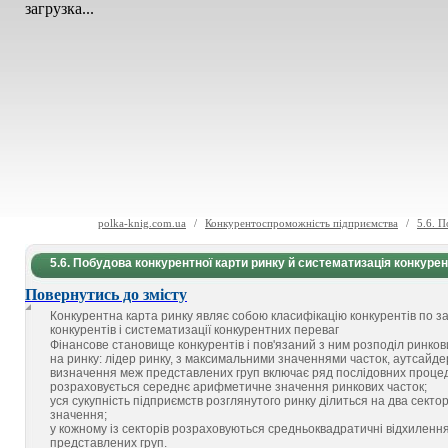
загрузка...
polka-knig.com.ua
/
Конкурентоспроможність підприємства
/
5.6. П
5.6. Побудова конкурентної карти ринку й систематизація конкуре
Повернутись до змісту
Конкурентна карта ринку являє собою класифікацію конкурентів по за
конкурентів і систематизації конкурентних переваг
Фінансове становище конкурентів і пов'язаний з ним розподіл ринко
на ринку: лідер ринку, з максимальними значеннями часток, аутсайдер
визначення меж представлених груп включає ряд послідовних проце
розраховується середнє арифметичне значення ринкових часток;
уся сукупність підприємств розглянутого ринку ділиться на два секто
значення;
у кожному із секторів розраховуються средньоквадратичні відхиленн
представлених груп.