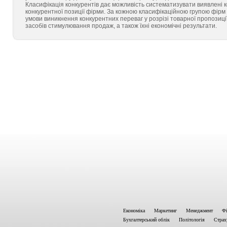
Класифікація конкурентів дає можливість систематизувати виявлені к
конкурентної позиції фірми. За кожною класифікаційною групою фірм 
умови виникнення конкурентних переваг у розрізі товарної пропозиції
засобів стимулювання продаж, а також їхні економічні результати.
Економіка
Маркетинг
Менеджмент
Фі
Бухгалтерський облік
Політологія
Страх