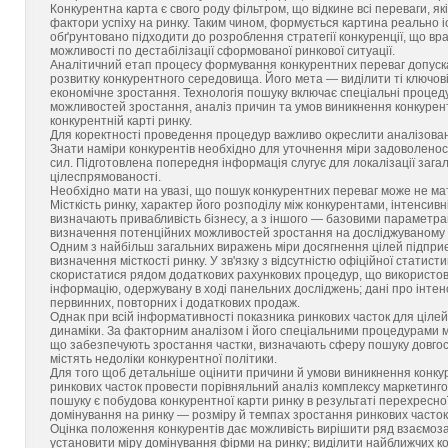
Конкурентна карта є свого роду фільтром, що відкине всі переваги, я
фактори успіху на ринку. Таким чином, формується картина реально і
обґрунтовано підходити до розроблення стратегії конкуренції, що вра
можливості по дестабілізації сформованої ринкової ситуації.
Аналітичний етап процесу формування конкурентних переваг допуска
розвитку конкурентного середовища. Його мета — виділити ті ключові 
економічне зростання. Технологія пошуку включає спеціальні процеду
можливостей зростання, аналіз причин та умов виникнення конкурен
конкурентній карті ринку.
Для коректності проведення процедур важливо окреслити аналізований 
Знати наміри конкурентів необхідно для уточнення міри задоволенос
сил. Підготовлена попередня інформація слугує для локалізації зага
цілеспрямованості.
Необхідно мати на увазі, що пошук конкурентних переваг може не ма
Місткість ринку, характер його розподілу між конкурентами, інтенсив
визначають привабливість бізнесу, а з іншого — базовими параметрам
визначення потенційних можливостей зростання на досліджуваному 
Одним з найбільш загальних виражень міри досягнення цілей підприєм
визначення місткості ринку. У зв'язку з відсутністю офіційної статис
скористатися рядом додаткових рахункових процедур, що використову
інформацію, одержувану в ході панельних досліджень; дані про інтен
первинних, повторних і додаткових продаж.
Однак при всій інформативності показника ринкових часток для цілей а
динаміки. За факторним аналізом і його спеціальними процедурами мо
що забезпечують зростання частки, визначають сферу пошуку довго
містять недоліки конкурентної політики.
Для того щоб детальніше оцінити причини й умови виникнення конкур
ринкових часток провести порівняльний аналіз комплексу маркетинго
пошуку є побудова конкурентної карти ринку в результаті перехресної
домінування на ринку — розміру й темпах зростання ринкових часток 
Оцінка положення конкурентів дає можливість вирішити ряд взаємозал
установити міру домінування фірми на ринку; виділити найближчих кон