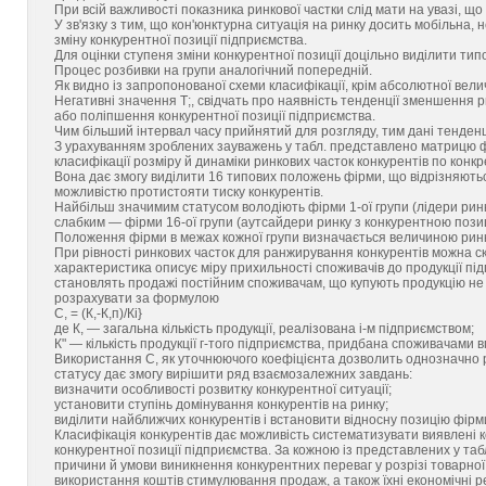
При всій важливості показника ринкової частки слід мати на увазі, що
У зв'язку з тим, що кон'юнктурна ситуація на ринку досить мобільна,
зміну конкурентної позиції підприємства.
Для оцінки ступеня зміни конкурентної позиції доцільно виділити тип
Процес розбивки на групи аналогічний попередній.
Як видно із запропонованої схеми класифікації, крім абсолютної вели
Негативні значення Т;, свідчать про наявність тенденції зменшення р
або поліпшення конкурентної позиції підприємства.
Чим більший інтервал часу прийнятий для розгляду, тим дані тенденці
З урахуванням зроблених зауважень у табл. представлено матрицю ф
класифікації розміру й динаміки ринкових часток конкурентів по конкр
Вона дає змогу виділити 16 типових положень фірми, що відрізняють
можливістю протистояти тиску конкурентів.
Найбільш значимим статусом володіють фірми 1-ої групи (лідери рин
слабким — фірми 16-ої групи (аутсайдери ринку з конкурентною пози
Положення фірми в межах кожної групи визначається величиною ринк
При рівності ринкових часток для ранжирування конкурентів можна ск
характеристика описує міру прихильності споживачів до продукції під
становлять продажі постійним споживачам, що купують продукцію не 
розрахувати за формулою
С, = (К,-К,п)/Кі}
де К, — загальна кількість продукції, реалізована і-м підприємством;
К" — кількість продукції г-того підприємства, придбана споживачами 
Використання С, як уточнюючого коефіцієнта дозволить однозначно ро
статусу дає змогу вирішити ряд взаємозалежних завдань:
визначити особливості розвитку конкурентної ситуації;
установити ступінь домінування конкурентів на ринку;
виділити найближчих конкурентів і встановити відносну позицію фірми
Класифікація конкурентів дає можливість систематизувати виявлені к
конкурентної позиції підприємства. За кожною із представлених у табл
причини й умови виникнення конкурентних переваг у розрізі товарної п
використання коштів стимулювання продаж, а також їхні економічні р