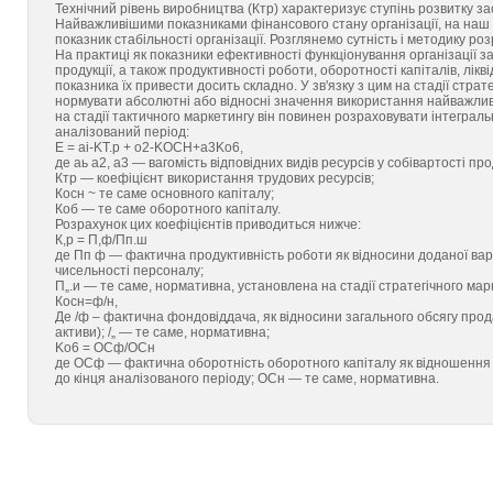
Технічний рівень виробництва (Ктр) характеризує ступінь розвитку за
Найважливішими показниками фінансового стану організації, на наш п
показник стабільності організації. Розглянемо сутність і методику роз
На практиці як показники ефективності функціонування організації за
продукції, а також продуктивності роботи, оборотності капіталів, лік
показника їх привести досить складно. У зв'язку з цим на стадії стра
нормувати абсолютні або відносні значення використання найважливі
на стадії тактичного маркетингу він повинен розраховувати інтегральн
аналізований період:
E = ai-KT.p + o2-KOCH+a3Ko6,
де аь а2, а3 — вагомість відповідних видів ресурсів у собівартості пр
Ктр — коефіцієнт використання трудових ресурсів;
Косн ~ те саме основного капіталу;
Коб — те саме оборотного капіталу.
Розрахунок цих коефіцієнтів приводиться нижче:
К,р = П,ф/Пп.ш
де Пп ф — фактична продуктивність роботи як відносини доданої вар
чисельності персоналу;
П„.и — те саме, нормативна, установлена на стадії стратегічного мар
Косн=ф/н,
Де /ф – фактична фондовіддача, як відносини загального обсягу прод
активи); /„ — те саме, нормативна;
Ko6 = OCф/OCн
де ОCф — фактична оборотність оборотного капіталу як відношення 
до кінця аналізованого періоду; ОСн — те саме, нормативна.