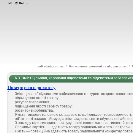
загрузка...
polka-knig.com.ua
/
Конкурентоспроможність підприємства
/
6.3. Зміст цільової, керованої підсистеми та підсистеми забезпече
Повернутись до змісту
Зміст цільової підсистеми забезпечення конкурентоспроможності вкл
підвищення якості товару;
ресурсозбереження;
підвищення якості сервісу товару;
розвиток виробництва.
Якість товарів є головною складовою їхньої конкурентоспроможності. 
об'єкта, які надають йому здатність задовольняти обумовлені або пе
З погляду міри використання сукупності споживчих властивостей товар
Споживча вартість — здатність товару задовольняти певні потреби.
Якість — потенційна здатність товару задовольняти конкретну потре