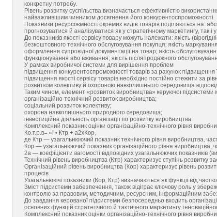
конкретну потребу.
Рівень розвитку суспільства визначається ефективністю використання
найважливішим чинником досягнення його конкурентоспроможності.
Показники ресурсоємності окремих видів товарів поділяються на: абсол
прогнозуватися й аналізуватися як у стратегічному маркетингу, так і
До показників якості сервісу товару можуть належати: якість (вірогідн
безкоштовного технічного обслуговування покупця; якість маркування й
оформлення супровідної документації на товар; якість обслуговування
функціонування або вживання; якість післяпродажного обслуговування
У рамках виробничої системи для вирішення проблем
підвищення конкурентоспроможності товарів за рахунок підвищення 
підвищення якості сервісу товарів необхідно постійно стежити за рів
розвитком колективу й охороною навколишнього середовища відповід
Таким чином, елемент «розвиток виробництва» керуючої підсистеми ма
організаційно-технічний розвиток виробництва;
соціальний розвиток колективу;
охорона навколишнього природного середовища;
інвестиційна діяльність організації по розвитку виробництва.
Комплексний показник оцінки організаційно-технічного рівня виробн
Кo.т.р.в= «і • Ктр + а2xКор,
де Ктр — узагальнюючий показник технічного рівня виробництва, част
Кoр — узагальнюючий показник організаційного рівня виробництва, ч
2a — коефіцієнти вагомості відповідних узагальнюючих показників 
Технічний рівень виробництва (Ктр) характеризує ступінь розвитку за
Організаційний рівень виробництва (Кор) характеризує рівень розвитк
процесів.
Узагальнюючі показники (Кор, Ктр) визначаються як функції від частко
Зміст підсистеми забезпечення, також відіграє ключову роль у збереж
контролю за правовим, методичним, ресурсним, інформаційним забе
До завдання керованої підсистеми безпосередньо входить організац
основних функцій стратегічного й тактичного маркетингу, інноваційн
Комплексний показник оцінки організаційно-технічного рівня вироб