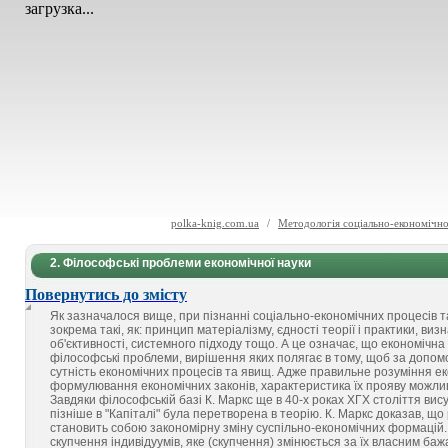
загрузка...
polka-knig.com.ua
/
Методологія соціально-економічно
2. Філософські проблеми економічної науки
Повернутись до змісту
Як зазначалося вище, при пізнанні соціально-економічних процесів 
зокрема такі, як: принцип матеріалізму, єдності теорії і практики, виз
об'єктивності, системного підходу тощо. А це означає, що економічна 
філософські проблеми, вирішення яких полягає в тому, щоб за допом
сутність економічних процесів та явищ. Адже правильне розуміння екон
формулювання економічних законів, характеристика їх прояву можливі
Завдяки філософській базі К. Маркс ще в 40-х роках ХГХ століття висун
пізніше в "Капіталі" була перетворена в теорію. К. Маркс доказав, що
становить собою закономірну зміну суспільно-економічних формацій.
скупчення індивідуумів, яке (скупчення) змінюється за їх власним ба