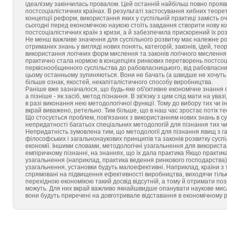
ідеалізму закінчилась провалом. Цей останній найбільш повно проявив
постсоціалістичних країнах. В результаті застосування хибних теоре
концепції реформ, використання яких у суспільній практиці замість о
сьогодні перед економічною наукою стоїть завдання створити нову кон
постсоціалістичних країн з кризи, а й забезпечила прискорений їх ро
Не менш важливе значення для суспільного розвитку має належне ро
отриманих знань у вигляді нових понять, категорій, законів, ідей, те
використання логічних форм мислення та законів логічного мислення, 
практично стала нормою в концепціях ринкових перетворень постсоціа
первіснообщинного суспільства до рабовласницького, від рабовласниц
цьому останньому зупиняються. Вони не бачать (а швидше не хочуть ба
більше ознак, якостей, некапіталістичного способу виробництва.
Раніше вже зазначалося, що будь-яке об'єктивне економічне знання с
а пізніше - як засіб, метод пізнання. В зв'язку з цим слід мати на у
в разі виконання нею методологічної функції. Тому до вибору тих чи 
вкрай виважено, ретельно. Тим більше, що в наш час зростає потік тео
Що стосується проблем, пов'язаних з використанням нових знань в су
непридатності багатьох спеціальних методологій для пізнання тих чи
Непридатність зумовлена тим, що методології для пізнання явищ з гал
філософських і загальнонаукових принципів та законів розвитку суспі
економії. Іншими словами, методологічні узагальнення для використан
емпіричному пізнанні, на знаннях, що їх дала практика Якщо практик
узагальнення (наприклад, практика ведення ринкового господарства), 
узагальнення, установки будуть малоефективні. Наприклад, країни 
спрямовані на підвищення ефективності виробництва, виходячи тільк
перехідною економікою такий досвід відсутній, а тому й отримати поз
можуть. Для них вкрай важливо якнайшвидше опанувати наукове мисле
вони будуть приречені на довготривале відставання в економічному р