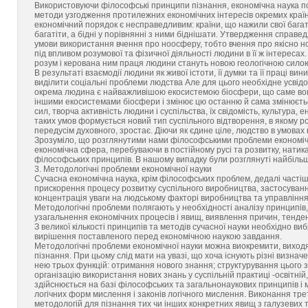
Використовуючи філософські принципи пізнання, економічна наука п
методи узгодження протилежних економічних інтересів окремих країн, р
економічний порядок є несправедливим: країни, що нажили свої багат
багатіти, а бідні у порівнянні з ними біднішати. Утвердження справе
умови використання вчення про ноосферу, тобто вчення про якісно н
під впливом розумової та фізичної діяльності людини в її ж інтересах
розум і керована ним праця людини стануть новою геологічною силою,
В результаті взаємодії людини як живої істоти, її думки та її праці в
виділити соціальні проблеми людства Але для цього необхідне усвід
окрема людина є найважливішою екосистемою біосфери, що саме вона, 
іншими екосистемами біосфери і змінює цю останню й сама змінюється
сил, творча активність людини і суспільства, їх свідомість, культура,
таких умов формується новий тип суспільного відтворення, в якому р
передусім духовного, зростає. Діючи як єдине ціле, людство в умовах 
Зрозуміло, що розглянутими нами філософськими проблеми економічн
економічна сфера, перебуваючи в постійному русі та розвитку, натикає
філософських принципів. В нашому випадку були розглянуті найбільш 
3. Методологічні проблеми економічної науки
Сучасна економічна наука, крім філософських проблем, дедалі часті
прискорення процесу розвитку суспільного виробництва, застосуванн
концентрація уваги на людському факторі виробництва та управління
Методологічні проблеми полягають у необхідності аналізу принципів, 
узагальнення економічних процесів і явищ, виявлення причин, тенденц
З великої кількості принципів та методів сучасної науки необхідно виб
вирішення поставленого перед економічною наукою завдання.
Методологічні проблеми економічної науки можна виокремити, виходяч
пізнання. При цьому слід мати на увазі, що хоча існують різні визнач
нею трьох функцій: отримання нового знання; структурування цього знан
організацію використання нових знань у суспільній практиці -освітній,
здійснюється на базі філософських та загальнонаукових принципів і 
логічних форм мислення і законів логічного мислення. Виконання тре
методологій для пізнання тих чи інших конкретних явищ з галузевих