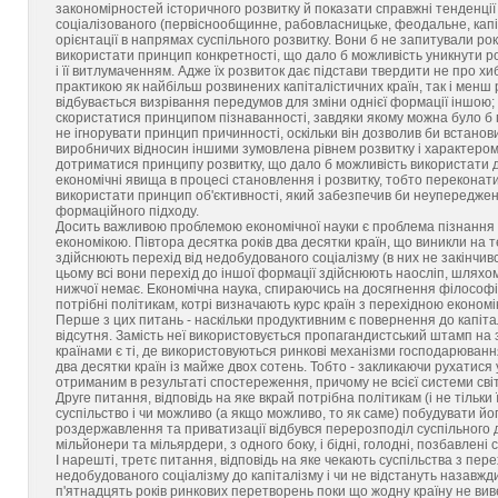
закономірностей історичного розвитку й показати справжні тенденції 
соціалізованого (первіснообщинне, рабовласницьке, феодальне, капіт
орієнтації в напрямах суспільного розвитку. Вони б не запитували рок
використати принцип конкретності, що дало б можливість уникнути роз
і її витлумаченням. Адже їх розвиток дає підстави твердити не про хи
практикою як найбільш розвинених капіталістичних країн, так і менш 
відбувається визрівання передумов для зміни однієї формації іншою;
скористатися принципом пізнаванності, завдяки якому можна було б пі
не ігнорувати принцип причинності, оскільки він дозволив би встано
виробничих відносин іншими зумовлена рівнем розвитку і характером
дотриматися принципу розвитку, що дало б можливість використати д
економічні явища в процесі становлення і розвитку, тобто перекона
використати принцип об'єктивності, який забезпечив би неупереджен
формаційного підходу.
Досить важливою проблемою економічної науки є проблема пізнання с
економікою. Півтора десятка років два десятки країн, що виникли на 
здійснюють перехід від недобудованого соціалізму (в них не закінчивс
цьому всі вони перехід до іншої формації здійснюють наосліп, шляхом 
нижчої немає. Економічна наука, спираючись на досягнення філософії
потрібні політикам, котрі визначають курс країн з перехідною економі
Перше з цих питань - наскільки продуктивним є повернення до капіталі
відсутня. Замість неї використовується пропагандистський штамп на
країнами є ті, де використовуються ринкові механізми господарюванн
два десятки країн із майже двох сотень. Тобто - закликаючи рухатис
отриманим в результаті спостереження, причому не всієї системи світ
Друге питання, відповідь на яке вкрай потрібна політикам (і не тільк
суспільство і чи можливо (а якщо можливо, то як саме) побудувати йог
роздержавлення та приватизації відбувся перерозподіл суспільного д
мільйонери та мільярдери, з одного боку, і бідні, голодні, позбавлені с
І нарешті, третє питання, відповідь на яке чекають суспільства з пер
недобудованого соціалізму до капіталізму і чи не відстануть назавжд
п'ятнадцять років ринкових перетворень поки що жодну країну не вив