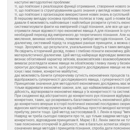
наступні методологічні проблеми:
ті, що пов'язані з реалізацією функції отримання, створення нового 
ті, що пов'язані із структуруванням цього знання у вигляді нових понять
ті, що пов'язані з організацією використання нових знань в суспільній
В першому випадку основна проблема полягає в тому, щоб з-поміж бага
давали б можливість найповніше і найглибше розкрити сутність еконо
систематизувати факти на емпіричній стадії пізнання, але все це ще
отримати лише відомості про економічні явища А для пізнання їх сутн
необхідний перехід від емпіричного до теоретичного пізнання. Але н
мислення, виникає небезпека, помилки у виборі методів пізнання. С
діалектику, системний підхід та згадувані раніше принципи, а можна 
тощо. Зрозуміло, що результати, узагальнення будуть в таких випадк
Як свідчить історичний досвід, повно і глибоко пізнати економічну д
матеріалістичної діалектики. Цей метод найкраще відповідає вимога
визнає об'єктивний характер зв'язків, взаємозв'язків і взаємообумов
вимагає розглядати кожне явище як обов'язкову і певну ланку у безкі
орієнтує дослідника на те, щоб розглядати досліджуване явище не як 
існує і має певне, конкретне майбутнє;
дає можливість бачити суперечливу сутність економічних процесів та
відображають суперечності досліджуваного явища, і суперечності суб
Принципове значення для методології економічних досліджень має ме
тільки відкривати економічні закони, але, що найважливіше в пізнанн
дійсність, відтворювати економічні явища у їх конкретності та системі
При сходженні від абстрактного до конкретного рух пізнання відбуває
конкретних, таких, що розкривають багатоманітність економічної дій
до конкретного вперше в історії політичної економії послідовно скор
відносин капіталізму рухається від найбільш простої вихідної категорі
прибутку, ренти тощо. Цей метод застосовував В. І. Ленін в праці "Імп
Навряд чи треба сьогодні говорити про те, що тільки завдяки методу 
конкретного, відповідним принципам К. Маркс і В.І. Ленін змогли не ті
таке пояснення оточуючій їх дійсності, яке в багатьох аспектах зберіг
означених вище методів і принципів пізнання, спроба дати пояснення 