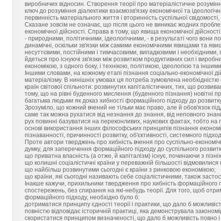
виробничих відносин. Створення теорії про матеріалістичне розумінн
ключ до розуміння діалектики взаємозв'язку економічної та ідеологічно
первинність матеріального життя і вторинність суспільної свідомості,
Сказане зовсім не означає, що після цього не виникає жодних пробл
економічної дійсності. Справа в тому, що явища економічної дійсност
- природними, політичними, ідеологічними, - в результаті чого вони 
динамічні, оскільки зв'язки між самими економічними явищами та яви
несуттєвими, постійними і тимчасовими, випадковими і необхідними,
йдеться про існуючі зв'язки між розвитком продуктивних сил і виробн
економікою, з одного боку, і технікою, політикою, ідеологією та інши
Іншими словами, на кожному етапі пізнання соціально-економічної д
матеріалізму. В нинішніх умовах ця потреба зумовлена необхідністю п
країн світової спільноти: розвинутих капіталістичних, тих, що розвив
тому, що на рівні буденного мислення (буденного пізнання) новітні 
багатьма людьми як доказ хибності формаційного підходу до розвитку
Зрозуміло, що кожний вчений не тільки має право, але й обов'язок пі
саме так можна рухатися від незнання до знання, від неповного знанн
рух повинні базуватися на переконливих, наукових фактах, тобто на по
основі використання інших філософських принципів пізнання економічно
пізнаванності, причинності розвитку, об'єктивності, системного підхо
Проте автори тверджень про хибність вчення про суспільно-економіч
думку, для заперечення формаційного підходу до суспільного розвитк
що приватна власність (а отже, й капіталізм) існує, починаючи з піз
що колишні соціалістичні країни у переважній більшості відмовилися 
що найбільш розвинутими сьогодні є країни з ринковою економікою;
що країни, які сьогодні називають себе соціалістичними, також застос
Інакше кажучи, прихильники твердження про хибність формаційного пі
спостережень, без спирання на які-небудь теорії. Для того, щоб отри
формаційного підходу, необхідно було б:
дотриматися принципу єдності теорії і практики, що дало б можливіс
повністю відповідає історичній практиці, яка демонструвала законом
скористатися принципом визначеності, що дало б можливість повно і 