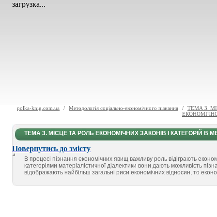
загрузка...
polka-knig.com.ua
/
Методологія соціально-економічного пізнання
/
ТЕМА 3. М
ЕКОНОМІЧНО
ТЕМА 3. МІСЦЕ ТА РОЛЬ ЕКОНОМІЧНИХ ЗАКОНІВ І КАТЕГОРІЙ В
Повернутись до змісту
В процесі пізнання економічних явищ важливу роль відіграють економі
категоріями матеріалістичної діалектики вони дають можливість пізна
відображають найбільш загальні риси економічних відносин, то економ