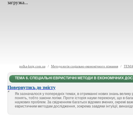
загрузка...
polka-knig.com.ua
/
Методологія соціально-економічного пізнання
/
ТЕМА
ТЕМА 6. СПЕЦІАЛЬНІ ЕВРИСТИЧНІ МЕТОДИ В ЕКОНОМІЧНИХ ДО
Повернутись до змісту
Як зазначалося у попередніх темах, в отриманні нових знань велику 
понять, тобто закони логіки. Проте історія науки переконує, що в б
наукових проблем. За свідченням багатьох відомих вчених, окремі ва
евристичним методам дослідження, зокрема завдяки інтуїції, винахідли