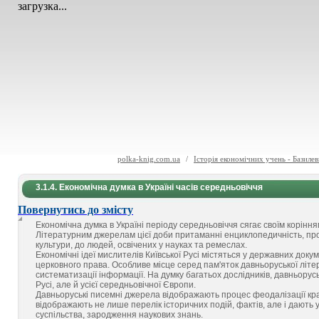
загрузка...
polka-knig.com.ua
/
Історія економічних учень - Базиле
3.1.4. Економічна думка в Україні часів середньовіччя
Повернутись до змісту
Економічна думка в Україні періоду середньовіччя сягає своїм корінням
Літературним джерелам цієї доби притаманні енциклопедичність, про
культури, до людей, освічених у науках та ремеслах.
Економічні ідеї мислителів Київської Русі містяться у державних докум
церковного права. Особливе місце серед пам'яток давньоруської літ
систематизації інформації. На думку багатьох дослідників, давньорус
Русі, але й усієї середньовічної Європи.
Давньоруські писемні джерела відображають процес феодалізації кр
відображають не лише перелік історичних подій, фактів, але і дають
суспільства, зародження наукових знань.