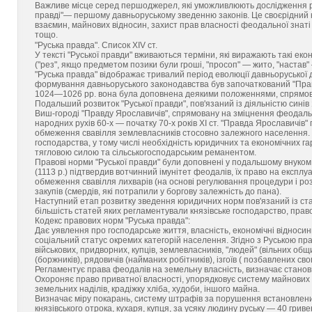
Важливе місце серед першоджерел, які уможливлюють дослідження роз
правді"— першому давньоруському зведенню законів. Це своєрідний
взаємин, майнових відносин, захист прав власності феодальної знат
тощо.
"Руська правда". Список XIV ст.
У тексті "Руської правди" вживаються терміни, які виражають такі екон
("рез", якщо предметом позики були гроші, "просоп" — жито, "настав" —
"Руська правда" відображає тривалий період еволюції давньоруської д
формування давньоруського законодавства був започаткований "Пр
1024—1026 pp. вона була доповнена деякими положеннями, спрямова
Подальший розвиток "Руської правди", пов'язаний із діяльністю синів 
Виш-городі "Правду Ярославичів", спрямовану на зміцнення феодальн
народних рухів 60-х — початку 70-х років XI ст. "Правда Ярославичі
обмеження свавілля землевласників стосовно залежного населення. Я
господарства, у тому числі необхідність юридичних та економічних 
тягловою силою та сільськогосподарським реманентом.
Правові норми "Руської правди" були доповнені у подальшому внук
(1113 р.) підтвердив вотчинний імунітет феодалів, їх право на експ
обмеження свавілля лихварів (на основі регулювання процедури і ро
закупів (смердів, які потрапили у боргову залежність до пана).
Наступний етап розвитку зведення юридичних норм пов'язаний із стат
більшість статей яких регламентували князівське господарство, пра
Кодекс правових норм "Руська правда":
Дає уявлення про господарське життя, власність, економічні відноси
соціальний статус окремих категорій населення. Згідно з Руською пра
військових, придворних, купців, землевласників, "людей" (вільних общин
(боржників), рядовичів (найманих робітників), ізгоїв ( позбавлених свог
Регламентує права феодалів на земельну власність, визначає стано
Охороняє право приватної власності, упорядковує систему майнових 
земельних наділів, крадіжку хліба, худоби, іншого майна.
Визначає міру покарань, систему штрафів за порушення встановлених 
князівського отрока, кухаря, купця, за усяку людину руську — 40 грив