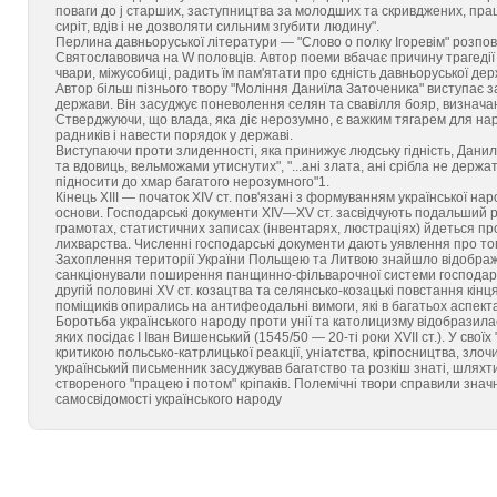
поваги до j старших, заступництва за молодших та скривджених, пра
сиріт, вдів і не дозволяти сильним згубити людину".
Перлина давньоруської літератури — "Слово о полку Ігоревім" розпов
Святославовича на W половців. Автор поеми вбачає причину трагедії н
чвари, міжусобиці, радить їм пам'ятати про єдність давньоруської держ
Автор більш пізнього твору "Моління Даниїла Заточеника" виступає за
держави. Він засуджує поневолення селян та свавілля бояр, визначаю
Стверджуючи, що влада, яка діє нерозумно, є важким тягарем для нар
радників і навести порядок у державі.
Виступаючи проти злиденності, яка принижує людську гідність, Данил
та вдовиць, вельможами утиснутих", "...ані злата, ані срібла не держ
підносити до хмар багатого нерозумного"1.
Кінець XIII — початок XIV ст. пов'язані з формуванням української на
основи. Господарські документи XIV—XV ст. засвідчують подальший ро
грамотах, статистичних записах (інвентарях, люстраціях) йдеться про
лихварства. Численні господарські документи дають уявлення про тог
Захоплення території України Польщею та Литвою знайшло відображен
санкціонували поширення панщинно-фільварочної системи господарю
другій половині XV ст. козацтва та селянсько-козацькі повстання кінц
поміщиків опирались на антифеодальні вимоги, які в багатьох аспект
Боротьба українського народу проти унії та католицизму відобразилась
яких посідає І Іван Вишенський (1545/50 — 20-ті роки XVII ст.). У свої
критикою польсько-катрлицької реакції, уніатства, кріпосництва, злочи
український письменник засуджував багатство та розкіш знаті, шлях
створеного "працею і потом" кріпаків. Полемічні твори справили зна
самосвідомості українського народу