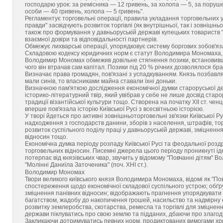
господарю урок: за ремісника — 12 гривень, за холопа — 5, за поруш
особи — 40 гривень, холопа — 5 гривень".
Регламентує торговельні операції, правила укладання торговельних уго
правди" засвідчують розвиток торгівлі (як внутрішньої, так і зовнішн
також про формування у давньоруській державі купецьких товариств "на
взаємної довіри та відповідальності партнерів.
Обмежує лихварські операції, упорядковує систему боргових зобов'яза
Складовою кодексу юридичних норм є статут Володимира Мономаха, сп
Володимир Мономах обмежив довільне стягнення позики, встановивш
чого він втрачав сам капітал. Позики під 20 % річних дозволялося бр
Визначає права громадян, пов'язані з успадкуванням. Князь позбавл
мали синів, то власниками майна ставали їхні доньки.
Визначною пам'яткою дослідження економічної думки староруської д
історико-літературний твір, який увібрав у себе не лише досвід старо
традиції візантійської культури тощо. Створена на початку XII ст. ч
вперше пов'язала історію Київської Русі з всесвітньою історією.
У творі йдеться про активні зовнішньоторговельні зв'язки Київської 
надходження з господарств данини, зборів з населення, штрафів, торго
розвиток суспільного поділу праці у давньоруській державі, зміцне
відносин тощо.
Економічна думка періоду розпаду Київської Русі та феодальної роз
торговельних відносин. Писемні джерела цього періоду проникнуті іде
потерпає від князівських чвар, звучить у відомому "Повчанні дітям" Вол
"Молінні Даниїла Заточеника" (поч. ХНІ ст.).
Володимир Мономах
Твори великого київського князя Володимира Мономаха, відомі як "Повч
спостереження щодо економічної складової суспільного устрою; обґ
зміцнення панівних відносин; відображають прагнення упорядкувати 
багатством, жадобу до накопичення грошей, насильство та надмірну
розвитку землеробства, скотарства, ремесла та торгівлі для зміцне
держави піклуватись про свою землю та підданих, дбаючи про злагод
Закликаючи дотримуватись певних норм, продиктованих вимогами хр