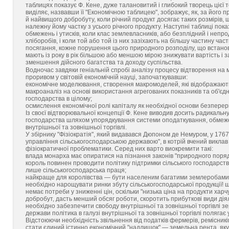
таблицях показує Ф. Кене, дуже талановитий і глибокий творець цієї тео
виділяє, назвавши її "Економічною таблицею", зображує, як, за його 
й найвищого добробуту, коли річний продукт досягає таких розмірів,
належну йому частку з усього річного продукту. Наступні таблиці показ
обмежень і утисків, коли клас землевласників, або безплідний і непр
хліборобів, і коли той або той із них зазіхають на більшу частину ч
посягання, кожне порушення цього природного розподілу, що встанов
мають із року в рік більшою або меншою мірою знижувати вартість і з
зменшення дійсного багатства та доходу суспільства.
Водночас завдяки геніальній спробі аналізу процесу відтворення на 
проривом у світовій економічній науці, започаткувавши:
економічне моделювання, створення макромоделей, які відображають 
макроаналіз на основі використання агрегованих показників та об'єдн
господарства в цілому;
осмислення економічної ролі капіталу як необхідної основи безперер
Із своєї відтворювальної концепції Ф. Кене виводив досить радикаль
господарства шляхом упорядкування системи оподаткування, обмеже
внутрішньої та зовнішньої торгівлі.
У збірнику "Фізіократія", який видавався Дюпоном де Немуром, у 1767
управління сільськогосподарською державою", в котрій вчений виклав
фізіократичної проблематики. Серед них варто виокремити такі:
влада монарха має опиратися на пізнання законів "природного поряд
король повинен проводити політику підтримки сільського господарст
лише сільськогосподарська праця;
найкраще для королівства — бути населеним багатими землеробами
необхідно нарощувати ринки збуту сільськогосподарської продукції! 
немає потреби у зниженні цін, оскільки "низька ціна на продукти ха
добробут, дасть менший обсяг роботи, скоротить прибуткові види діяль
необхідно забезпечити свободу внутрішньої та зовнішньої торгівлі зе
держави політика в галузі внутрішньої та зовнішньої торгівлі полягає 
Відстоюючи необхідність звільнення від податків фермерів, ремісник
стати єдиний істинно економічний "надлишок" — земельна рента, яку