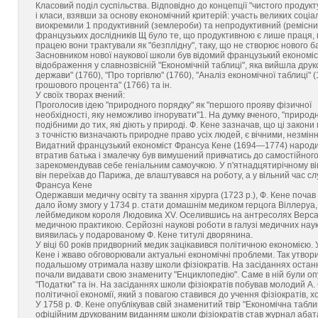
Класовий поділ суспільства. Відповідно до концепції "чистого продукт
і класи, взявши за основу економічний критерій: участь великих соціал
виокремили 1 продуктивний (землероби) та непродуктивний (ремісники
французьких дослідників Щ було те, що продуктивною є лише праця, п
працею вони трактували як "безплідну", таку, що не створює нового баг
Засновником нової наукової школи був відомий французький економіс
відображення у славнозвісній "Економічній таблиці", яка вийшла друко
держави" (1760), "Про торгівлю" (1760), "Аналіз економічної таблиці"
грошового процента" (1766) та ін.
У своїх творах вчений:
Проголосив ідею "природного порядку" як "першого прояву фізичної
необхідності, яку неможливо ігнорувати"1. На думку вченого, "природ
подібними до тих, які діють у природі. Ф. Кене зазначав, що ці зако
з точністю визначають природне право усіх людей, є вічними, незмінн
Видатний французький економіст Франсуа Кене (1694—1774) народивс
втратив батька і змалечку був вимушений привчатись до самостійного
зарекомендував себе геніальним самоучкою. У п'ятнадцятирічному ві
він переїхав до Парижа, де влаштувався на роботу, а у вільний час слу
Франсуа Кене
Одержавши медичну освіту та звання хірурга (1723 р.), Ф. Кене поча
дало йому змогу у 1734 р. стати домашнім медиком герцога Віллеруа,
лейбмедиком короля Людовика XV. Оселившись на антресолях Версаль
медичною практикою. Серйозні наукові роботи в галузі медичних наук
виявилась у подарованому Ф. Кене титулі дворянина.
У віці 60 років придворний медик зацікавився політичною економією. 
Кене і жваво обговорювали актуальні економічні проблеми. Так утвори
подальшому отримала назву школи фізіократів. На засіданнях останнь
почали видавати свою знамениту "Енциклопедію". Саме в ній були опу
"Податки" та ін. На засіданнях школи фізіократів побував молодий А.
політичної економії, який з повагою ставився до учення фізіократів, 
У 1758 р. Ф. Кене опублікував свій знаменитий твір "Економічна таблиц
офіційним друкованим виданням школи фізіократів став журнал абата