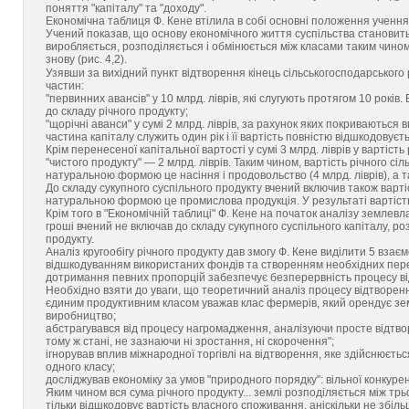
поняття "капіталу" та "доходу".
Економічна таблиця Ф. Кене втілила в собі основні положення учення
Учений показав, що основу економічного життя суспільства становить 
виробляється, розподіляється і обмінюється між класами таким чино
знову (рис. 4,2).
Узявши за вихідний пункт відтворення кінець сільськогосподарського р
частин:
"первинних авансів" у 10 млрд. ліврів, які слугують протягом 10 років.
до складу річного продукту;
"щорічні аванси" у сумі 2 млрд. ліврів, за рахунок яких покриваються
частина капіталу служить один рік і її вартість повністю відшкодовуєть
Крім перенесеної капітальної вартості у сумі 3 млрд. ліврів у вартіст
"чистого продукту" — 2 млрд. ліврів. Таким чином, вартість річного сі
натуральною формою це насіння і продовольство (4 млрд. ліврів), а т
До складу сукупного суспільного продукту вчений включив також вартіс
натуральною формою це промислова продукція. У результаті вартість 
Крім того в "Економічній таблиці" Ф. Кене на початок аналізу землевл
гроші вчений не включав до складу сукупного суспільного капіталу, ро
продукту.
Аналіз кругообігу річного продукту дав змогу Ф. Кене виділити 5 взаєм
відшкодуванням використаних фондів та створенням необхідних пере
дотримання певних пропорцій забезпечує безперервність процесу відт
Необхідно взяти до уваги, що теоретичний аналіз процесу відтворенн
єдиним продуктивним класом уважав клас фермерів, який орендує зем
виробництво;
абстрагувався від процесу нагромадження, аналізуючи просте відтвор
тому ж стані, не зазнаючи ні зростання, ні скорочення";
ігнорував вплив міжнародної торгівлі на відтворення, яке здійснюєть
одного класу;
досліджував економіку за умов "природного порядку": вільної конкуренц
Яким чином вся сума річного продукту... землі розподіляється між т
тільки відшкодовує вартість власного споживання, аніскільки не збіл