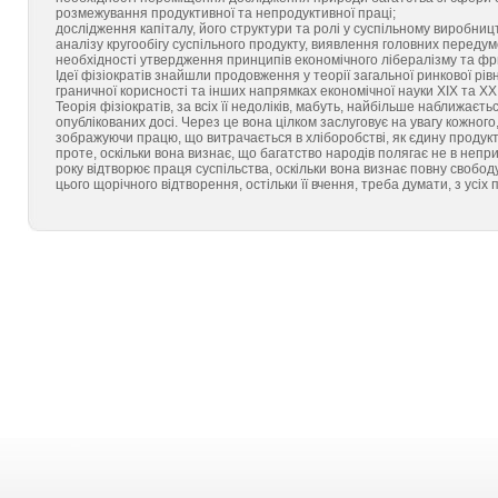
розмежування продуктивної та непродуктивної праці;
дослідження капіталу, його структури та ролі у суспільному виробницт
аналізу кругообігу суспільного продукту, виявлення головних передум
необхідності утвердження принципів економічного лібералізму та ф
Ідеї фізіократів знайшли продовження у теорії загальної ринкової рів
граничної корисності та інших напрямках економічної науки XIX та XX 
Теорія фізіократів, за всіх її недоліків, мабуть, найбільше наближаєть
опублікованих досі. Через це вона цілком заслуговує на увагу кожног
зображуючи працю, що витрачається в хліборобстві, як єдину продукт
проте, оскільки вона визнає, що багатство народів полягає не в неп
року відтворює праця суспільства, оскільки вона визнає повну свобо
цього щорічного відтворення, остільки її вчення, треба думати, з усіх