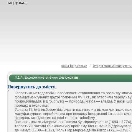
загрузка...
polka-knig.com.ua
/
Історія економічних учень 
4.1.4. Економічне учення фізіократів
Повернутись до змісту
Теоретико-методологічні особливості становлення та розвитку класич
французьких учених другої половини XVIII ст., які утворили першу на
природовладдя, від гр. physis — природа, kratoa — влада). У назві ш
порядку в економіці.
Услід за П. Буагільбером фізіократи виступили з різкою критикою пр
мануфактурного виробництва при повному ігноруванні інтересів сіль
феодальних відносин на селі та протекціонізму.
Засновником та лідером нової школи був Франсуа Кене (1694—1774), 
теоретичні засади та економічну програму. Ідеї Ф. Кене підтримувал
де Немур (1739—1817), Поль П'єр Мерсье де Ла Рів'ср (1720—1793),