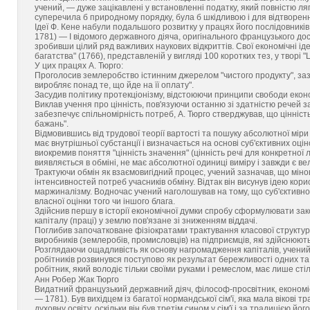
учений, — дуже зацікавлені у встановленні податку, який повністю ля
суперечила б природному порядку, була б шкідливою і для відтворення,
Ідеї Ф. Кене набули подальшого розвитку у працях його послідовникі
1781) — І відомого державного діяча, оригінального французького досл
зробивши цілий ряд важливих наукових відкриттів. Свої економічні іде
багатства" (1766), представленій у вигляді 100 коротких тез, у творі "Ц
У цих працях А. Тюрго:
Проголосив землеробство істинним джерелом "чистого продукту", заз
виробляє понад те, що йде на її оплату".
Засудив політику протекціонізму, відстоюючи принципи свободи еконо
Виклав учення про цінність, пов'язуючи останню зі здатністю речей з
забезпечує спільномірність потреб, А. Тюрго стверджував, що цінніст
бажань".
Відмовившись від трудової теорії вартості та пошуку абсолютної міри 
має внутрішньої субстанції і визначається на основі суб'єктивних оцінок
виокремив поняття "цінність значення" (цінність речі для конкретної лю
виявляється в обміні, не має абсолютної одиниці виміру і завжди є в
Трактуючи обмін як взаємовигідний процес, учений зазначав, що міно
інтенсивностей потреб учасників обміну. Відтак він висунув ідею кори
маржиналізму. Водночас учений наголошував на тому, що суб'єктивно к
власної оцінки того чи іншого блага.
Здійснив першу в історії економічної думки спробу сформулювати зак
капіталу (праці) у землю пов'язане зі зниженням віддачі.
Поглибив започатковане фізіократами трактування класової структури 
виробників (землеробів, промисловців) на підприємців, які здійснюють
Розглядаючи ощадливість як основу нагромадження капіталів, учений 
робітників розвинувся поступово як результат бережливості одних т
робітник, який володіє тільки своїми руками і ремеслом, має лише сті
Анн Робер Жак Тюрго
Видатний французький державний діяч, філософ-просвітник, економіс
— 1781). Був вихідцем із багатої нормандської сім'ї, яка мала вікові т
духовну освіту, оскільки він був третім сином у сім'ї і за традицією й