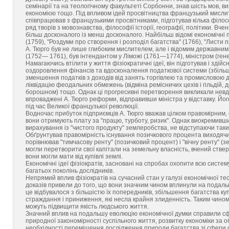
семінарії та на теологічному факультеті Сорбонни, знав шість мов, 
економією тощо. Під впливом ідей просвітництва французький мислител
співпрацював з французькими просвітниками, підготував кілька філос
ряд творів з мовознавства, філософії історії, географії, політики. В
більш досконалого із менш досконалого. Найбільш відомі економічні 
(1759), "Роздуми про створення і розподіл багатства" (1766), "Листи пр
А. Тюрго був не лише глибоким мислителем, але і відомим державним
(1752— 1761), був інтендантом у Ліможі (1761—1774), міністром (ге
Намагаючись втілити у життя фізіократичні ідеї, він підготував і зд
оздоровлення фінансів та вдосконалення податкової системи (збільш
зменшення податків з доходів від занять торгівлею та промисловою д
ліквідацію феодальних обмежень (відміна ремісничих цехів і гільдій,
борошном) тощо. Однак ці прогресивні перетворення викликали невд
впроваджені А. Тюрго реформи, відправивши міністра у відставку. Його
під час Великої французької революції.
Водночас прибуток підприємців А. Тюрго вважав цілком правомірним, 
вони отримують плату за "працю, турботу, ризик". Однак виокремивши
вирахування із "чистого продукту" землеробства, не відступаючи таки
Обґрунтував правомірність існування позичкового процента виходячи 
порівнював "тимчасову ренту" (позичковий процент) і "вічну ренту" (з
могли перетворити свої капітали на земельну власність, вчений ствер
вони могли мати від купівлі землі.
Економічні ідеї фізіократів, засновані на спробах охопити всю систе
багатьох поколінь дослідників.
Непрямий вплив фізіократів на сучасний стан у галузі економічної теор
доказів привели до того, що вони значним чином вплинули на подальш
це відбувалося з більшістю їх попередників, збільшення багатства ку
страждання і приниження, які несла крайня злиденність. Таким чином, 
можуть підвищити якість людського життя.
Значний вплив на подальшу еволюцію економічної думки справили сф
природної закономірності суспільного життя, розвитку економіки за 
необхідності переміщення дослідження природи багатства зі сфери о