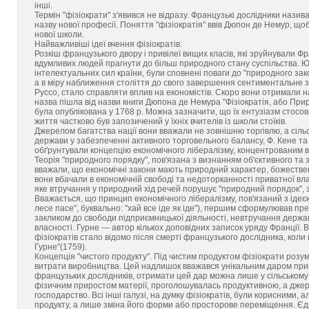
інші.
Термін "фізіократи" з'явився не відразу. Французькі дослідники наз
назву нової професії. Поняття "фізіократія" ввів Дюпон де Немур, що
нової школи.
Найважливіші ідеї вчення фізіократів:
Розкіш французького двору і привілеї вищих класів, які зруйнували Ф
вдумливих людей прагнути до більш природного стану суспільства. 
інтелектуальних сил країни, були сповнені поваги до "природного зако
а в міру наближення століття до свого завершення сентиментальне 
Руссо, стало справляти вплив на економістів. Скоро вони отримали на
назва пішла від назви книги Дюпона де Немура "Фізіократія, або При
була опублікована у 1768 р. Можна зазначити, що їх ентузіазм стосов
життя частково був запозичений у їхніх вчителів із школи стоїків.
Джерелом багатства нації вони вважали не зовнішню торгівлю, а сіль
держави у забезпеченні активного торговельного балансу, Ф. Кене та
обґрунтували концепцію економічного лібералізму, концентрованим ви
Теорія "природного порядку", пов'язана з визнанням об'єктивного та 
вважали, що економічні закони мають природний характер, божествен
вони вбачали в економічній свободі та недоторканності приватної вла
яке втручання у природний хід речей порушує "природний порядок",
Вважається, що принцип економічного лібералізму, пов'язаний з ідеєю п
лесе пасе", буквально: "хай все іде як іде"), першим сформулював пре
закликом до свободи підприємницької діяльності, невтручання держа
власності. Гурне — автор кількох доповідних записок уряду Франції. Ві
фізіократів стало відомо після смерті французького дослідника, коли
Гурне"(1759).
Концепція "чистого продукту". Під чистим продуктом фізіократи роз
витрати виробництва. Цей надлишок вважався унікальним даром прир
французьких дослідників, отримати цей дар можна лише у сільському
фізичним приростом матерії, проголошувалась продуктивною, а джере
господарство. Всі інші галузі, на думку фізіократів, були корисними, 
продукту, а лише зміна його форми або просторове переміщення. Є