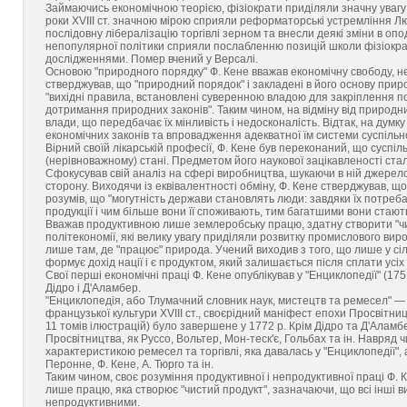
Займаючись економічною теорією, фізіократи приділяли значну увагу 
роки XVIII ст. значною мірою сприяли реформаторські устремління Люд
послідовну лібералізацію торгівлі зерном та внесли деякі зміни в оп
непопулярної політики сприяли послабленню позицій школи фізіократ
дослідженнями. Помер вчений у Версалі.
Основою "природного порядку" Ф. Кене вважав економічну свободу, не
стверджував, що "природний порядок" і закладені в його основу прир
"вихідні правила, встановлені суверенною владою для закріплення по
дотримання природних законів". Таким чином, на відміну від природни
влади, що передбачає їх мінливість і недосконалість. Відтак, на дум
економічних законів та впровадження адекватної їм системи суспільно
Вірний своїй лікарській професії, Ф. Кене був переконаний, що сусп
(нерівноважному) стані. Предметом його наукової зацікавленості ста
Сфокусував свій аналіз на сфері виробництва, шукаючи в ній джерело
сторону. Виходячи із еквівалентності обміну, Ф. Кене стверджував, щ
розумів, що "могутність держави становлять люди: завдяки їх потре
продукції і чим більше вони її споживають, тим багатшими вони стають
Вважав продуктивною лише землеробську працю, здатну створити "чист
політекономії, які велику увагу приділяли розвитку промислового ви
лише там, де "працює" природа. Учений виходив з того, що лише у сіл
формує дохід нації і є продуктом, який залишається після сплати усіх
Свої перші економічні праці Ф. Кене опублікував у "Енциклопедії" (1
Дідро і Д'Аламбер.
"Енциклопедія, або Тлумачний словник наук, мистецтв та ремесел" — 
французької культури XVIII ст., своєрідний маніфест епохи Просвітни
11 томів ілюстрацій) було завершене у 1772 р. Крім Дідро та Д'Аламбер
Просвітництва, як Руссо, Вольтер, Мон-теск'є, Гольбах та ін. Навряд
характеристикою ремесел та торгівлі, яка давалась у "Енциклопедії"
Перонне, Ф. Кене, А. Тюрго та ін.
Таким чином, своє розуміння продуктивної і непродуктивної праці Ф. 
лише працю, яка створює "чистий продукт", зазначаючи, що всі інші в
непродуктивними.