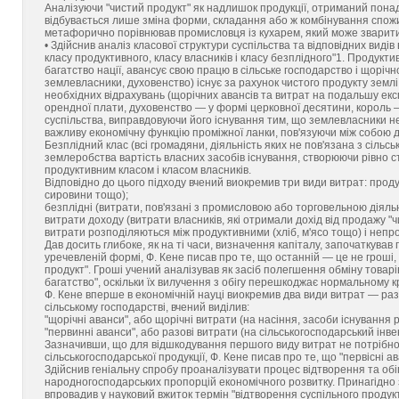
Аналізуючи "чистий продукт" як надлишок продукції, отриманий пона
відбувається лише зміна форми, складання або ж комбінування спожи
метафорично порівнював промисловця із кухарем, який може зварити г
• Здійснив аналіз класової структури суспільства та відповідних видів
класу продуктивного, класу власників і класу безплідного"1. Продукт
багатство нації, авансує свою працю в сільське господарство і щорічн
землевласники, духовенство) існує за рахунок чистого продукту землі
необхідних відрахувань (щорічних авансів та витрат на подальшу екс
орендної плати, духовенство — у формі церковної десятини, король —
суспільства, виправдовуючи його існування тим, що землевласники не
важливу економічну функцію проміжної ланки, пов'язуючи між собою дв
Безплідний клас (всі громадяни, діяльність яких не пов'язана з сіль
землеробства вартість власних засобів існування, створюючи рівно ст
продуктивним класом і класом власників.
Відповідно до цього підходу вчений виокремив три види витрат: проду
сировини тощо);
безплідні (витрати, пов'язані з промисловою або торговельною діяльн
витрати доходу (витрати власників, які отримали дохід від продажу "
витрати розподіляються між продуктивними (хліб, м'ясо тощо) і непр
Дав досить глибоке, як на ті часи, визначення капіталу, започаткував
уречевленій формі, Ф. Кене писав про те, що останній — це не гроші,
продукт". Гроші учений аналізував як засіб полегшення обміну товар
багатство", оскільки їх вилучення з обігу перешкоджає нормальному кр
Ф. Кене вперше в економічній науці виокремив два види витрат — раз
сільському господарстві, вчений виділив:
"щорічні аванси", або щорічні витрати (на насіння, засоби існування р
"первинні аванси", або разові витрати (на сільськогосподарський інвен
Зазначивши, що для відшкодування першого виду витрат не потрібно 
сільськогосподарської продукції, Ф. Кене писав про те, що "первісні 
Здійснив геніальну спробу проаналізувати процес відтворення та обі
народногосподарських пропорцій економічного розвитку. Принагідно з
впровадив у науковий вжиток термін "відтворення суспільного продук