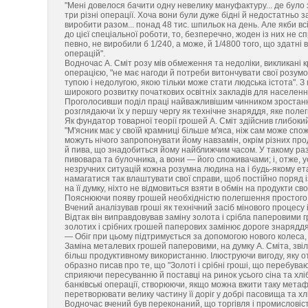
"Мені довелося бачити одну невелику мануфактуру... де було за
три різні операції. Хоча вони були дуже бідні й недостатнь
виробити разом... понад 48 тис. шпильок на день. Але якби в
до цієї спеціальної роботи, то, безперечно, жоден із них не сп
певно, не виробили б 1/240, а може, й 1/4800 того, що здатні
операцій".
Водночас А. Сміт розу мів обмеження та недоліки, викликані к
операцією, "не має нагоди й потреби витончувати свої розумові
тупою і недолугою, якою тільки може стати людська істота". 
широкого розвитку початкових освітніх закладів для населенн
Проголосивши поділ праці найважливішим чинником зростання 
розглядаючи їх у першу чергу як технічне знаряддя, яке поле
Як фундатор товарної теорії грошей А. Сміт здійснив глибокий
"М'ясник має у своїй крамниці більше м'яса, ніж сам може спож
можуть нічого запропонувати йому навзамін, окрім різних проду
й пива, що знадобиться йому найближчим часом. У такому раз
пивовара та булочника, а вони — його споживачами; і, отже, 
незручних ситуацій кожна розумна людина на і будь-якому етап
намагатися так влаштувати свої справи, щоб постійно поряд із
на її думку, ніхто не відмовиться взяти в обмін на продукти св
Пояснюючи появу грошей необхідністю полегшення простого то
Вчений аналізував гроші як технічний засіб мінового процесу і
Відтак він виправдовував заміну золота і срібла паперовими г
золотих і срібних грошей паперових замінює дороге знаряддя
— Обіг при цьому підтримується за допомогою нового колеса,
Заміна металевих грошей паперовими, на думку А. Сміта, звіл
більш продуктивному використанню. Ілюструючи вигоду, яку от
образно писав про те, що "Золоті і срібні гроші, що перебува
сприяючи пересуванню й поставці на ринок усього сіна та хлі
банківські операції, створюючи, якщо можна вжити таку метаф
перетворювати велику частину її доріг у добрі пасовища та хлі
Водночас вчений був переконаний, що торгівля і промисловіс