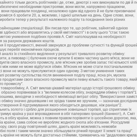
йнято тільки десять робітників і де, отже, декотрі з них виконували по дві й п
о забезпечені необхідними пристроями, вони могли, напружено працюючи,
сі вони працювали поодинці, незалежно один від одного й не були призвичаєні
ромігся б зробити 20, а, можливо, і однієї шпильки на день. Одне слово, вони,
 виробити тепер у результаті належного поділу та поєднання їхніх різних
райнощами спеціалізації. Він писав про те, що робітник, зайнятий однією
 здібності або вправлятись у своїй кмітливості" і в силу цього "стає такою
З метою уникнення подібних проявів А. Сміт наголошував на необхідності
я за рахунок державних коштів.
її продуктивності, вчений звернувся до проблеми сутності та функцій грошей
гшує перебіг економічних процесів.
 аналіз їх стихійного виділення у результаті тривалого розвитку обміну:
ити, а пивовар і | булочник охоче купили б кожен частину цього м'яса; вони не
ктів свого власного промислу, але м'ясник уже зробив запас тієї кількості хлі
і між ними не може відбутися обмін. М'ясник не може стати постачальником
усі вони не можуть прислужитися один одному. З метою уникнення таких
і розвитку суспільства після виникнення поділу праці, ясна річ, мусила
 продуктами свого власного промислу мати певну кількість такого товару, який
ого промислу".
варообміну, А. Сміт виклав цікавий матеріал щодо історії грошового обміну.
 образно порівнював їх з "великим колесом обігу, знаряддям обміну і торгівлі"1
рошима, виходячи з необхідності мінімізації витрат обігу. "Використання заміс
 обміну значно дешевшим і не зрідка таким же зручним, — зазначав дослідник
 створення й підтримування якого обходяться дешевше, ніж раніше"2.
ьнить золото і срібло для розширення зовнішньої торгівлі, що сприятиме їх
римує країна у разі впровадження в обіг паперових грошей (банкнот), А. Сміт
ють в обігу країни, можна з повним правом порівняти із шосейною дорогою, яка,
ба країни, сама собою не виробляє жодного снопа або в'язанки. Розсудливі
ору, свого роду повітряний шлях, дають країні можливість немовби
бні поля і таким чином значно збільшувати річний продукт її землі та праці".
ть країни не можуть бути достатньо стійкими, тримаючись на "дедалових крила