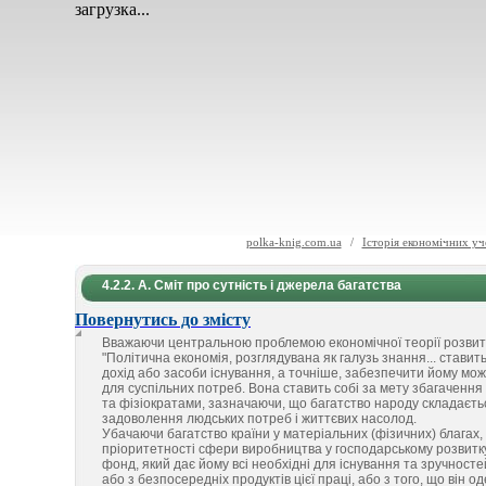
загрузка...
polka-knig.com.ua
/
Історія економічних уч
4.2.2. А. Сміт про сутність і джерела багатства
Повернутись до змісту
Вважаючи центральною проблемою економічної теорії розвиток
"Політична економія, розглядувана як галузь знання... стави
дохід або засоби існування, а точніше, забезпечити йому можл
для суспільних потреб. Вона ставить собі за мету збагачення
та фізіократами, зазначаючи, що багатство народу складається
задоволення людських потреб і життєвих насолод.
Убачаючи багатство країни у матеріальних (фізичних) благах
пріоритетності сфери виробництва у господарському розвитку
фонд, який дає йому всі необхідні для існування та зручност
або з безпосередніх продуктів цієї праці, або з того, що він о