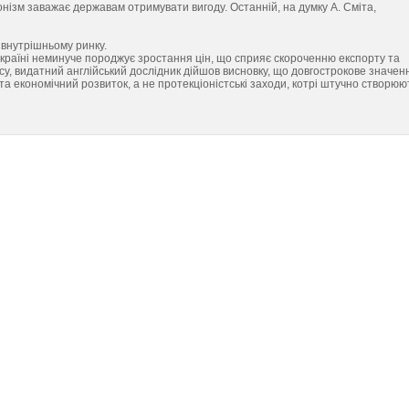
іонізм заважає державам отримувати вигоду. Останній, на думку А. Сміта,
 внутрішньому ринку.
 в країні неминуче породжує зростання цін, що сприяє скороченню експорту та
су, видатний англійський дослідник дійшов висновку, що довгострокове значен
а економічний розвиток, а не протекціоністські заходи, котрі штучно створюю