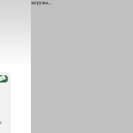
загрузка...
й