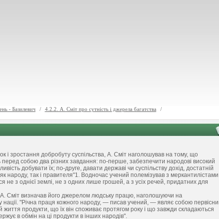
ень - Базилевич
/
4.2.2. А. Сміт про сутність і джерела багатства
/
 і зростання добробуту суспільства, А. Сміт наголошував на тому, що
ть перед собою два різних завдання: по-перше, забезпечити народові високий
ивість добувати їх; по-друге, давати державі чи суспільству дохід, достатній
 як народу, так і правителя"1. Водночас учений полемізував з меркантилістами
 не з однієї землі, не з одних лише грошей, а з усіх речей, придатних для
, А. Сміт визначав його джерелом людську працю, наголошуючи на
 нації. "Річна праця кожного народу, — писав учений, — являє собою первісни
ей життя продукти, що їх він споживає протягом року і що завжди складаються
держує в обмін на ці продукти в інших народів".