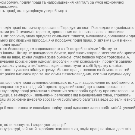
ком обміну, поділу праці та нагромадження капіталу за умов економічної
виокремив:
ть праці, яка функціонує у виробництві;
поділ праці як причину зростання її продуктивності. Розглядаючи суспільство
инктами (егоїстичним інтересом, прагненням поліпшити власне становище,
А. Сміт особливу увагу приділяв схильності "міняти, вимінювати, обмінювати од
ьних рис людської природи, яка породжує поділ праці. У зв'язку з цим вчений
поділ праці".
ються безпосереднім задоволенням своїх потреб, оскільки "Нікому не
 з іншим. Нікому не доводилося бачити, щоб якась тварина жестами або крико
обмін на інше, кожна людина живе обміном і стає певною мірою торговцем. А.
арування корисні одне одному; вироблені ними різноманітні продукти завдяки
 загальну масу, з якої кожна людина може купити собі будь-яку кількість
вин кожен учасник обміну отримує більше праці стосовно своїх можливостей
іт робив висновок про те, що обмін є взаємовигідним, оскільки купуючи чужу
вав, що поділ праці зумовлює співпрацю всіх для задоволення потреб кожного,
етворюється у своєрідний "торгово-трудовий союз", що сприяє зростанню
витку поділу праці ремісники знімають із землеробів турботу про виготовлення
дукції, а землероби, звільняючи ремісників від вирощування хліба, сприяють
аці як основне джерело зростання суспільного багатства веде до величезног
".
о її може виконати внаслідок поділу праці однакове число робітників"4, учени
, які полегшують і скорочують працю".
мануфактурі, зайнятій виробництвом шпильок, поділ праці на кілька десятків