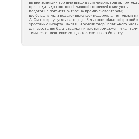
вільна зовнішня торгівля вигідна усім націям, тоді як протекц
призводить до того, що вітчизняні споживачі сплачують:
податок на покриття витрат на премію експортерам;
ще більш тяжкий податок внаслідок подорожчання товарів на
А. Сміт звернув увагу на те, що збільшення кількості грошей
зростанню імпорту. Заклавши основи теорії платіжного балан
для зростання багатства країни має нагромадження капіталу т
тимчасове позитивне сальдо торговельного балансу.