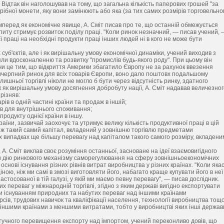
. Відтак він наголошував на тому, що загальна кількість паперових грошей "за
ібної монети, яку вони замінюють або яка (за тих самих розмірів торговельно
.
мперед як економічне явище, А. Сміт писав про те, що останній обмежується
питу стримує розвиток поділу праці. "Коли ринок незначний, — писав учений,
 праці на необхідні продукти праці інших людей ні в кого не може бути
суб'єктів, але і як вирішальну умову економічної динаміки, учений виходив з
яли вдосконаленню та розвитку "промислів будь-якого роду". При цьому він
чи це тим, що відкриття Америки збагатило Європу не за рахунок ввезення
евичерпний ринок для всіх товарів Європи, воно дало поштовх подальшому
лишньої торгівлі ніколи не могло б бути через відсутність ринку, здатного
к як вирішальну умову досягнення добробуту нації, А. Сміт надавав величезно
ирізняв:
в в одній частині країни та продаж в іншій;
ів для внутрішнього споживання;
родукту однієї країни в іншу.
раїни, зазвичай заохочує та утримує велику кількість продуктивної праці в цій
, ніж такий самий капітал, вкладений у зовнішню торгівлю предметами
их випадках ще більшу перевагу над капіталом такого самого розміру, вкладени
 А. Сміт виклав своє розуміння останньої, засноване на ідеї взаємовигідного
 дію ринкового механізму саморегулювання на сферу зовнішньоекономічних
а основі існування різних рівнів витрат виробництва у різних країнах. "Коли яка
ою, ніж ми самі в змозі виготовляти його, набагато краще купувати його в неї
стосованої в тій галузі, у якій ми маємо певну перевагу", — писав дослідник.
переваг у міжнародній торгівлі, згідно з яким державі вигідно експортувати
и існуванням природних та набутих переваг над іншими країнами
сів, трудових навичок та кваліфікації населення, технології виробництва тощо
я іншими країнами з меншими витратами, тобто у виробництві яких інші держав
учного перевищення експорту над імпортом, учений переконливо довів, що