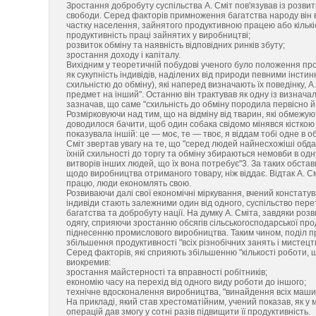
Зростання добробуту суспільства А. Сміт пов'язував із розвит
свободи. Серед факторів примноження багатства народу він 
частку населення, зайнятого продуктивною працею або кількіс
продуктивність праці зайнятих у виробництві;
розвиток обміну та наявність відповідних ринків збуту;
зростання доходу і капіталу.
Вихідним у теоретичній побудові ученого було положення про 
як сукупність індивідів, наділених від природи певними інст
схильністю до обміну), які наперед визначають їх поведінку, 
предмет на інший". Останню він трактував як одну із визначал
зазначав, що саме "схильність до обміну породила первісно й 
Розмірковуючи над тим, що на відміну від тварин, які обмежу
доводилося бачити, щоб один собака свідомо мінявся кісткою
показувала іншій: це — моє, те — твоє, я віддам тобі одне в 
Сміт звертав увагу на те, що "серед людей найнесхожіші обд
їхній схильності до торгу та обміну збираються немовби в одну
витворів інших людей, що їх вона потребує"3. За таких обста
щодо виробництва отриманого товару, ніж віддає. Відтак А. См
працю, люди економлять свою.
Розвиваючи далі свої економічні міркування, вчений констату
індивіди стають залежними один від одного, суспільство пер
багатства та добробуту нації. На думку А. Сміта, завдяки роз
одягу, сприяючи зростанню обсягів сільськогосподарської про
піднесенню промислового виробництва. Таким чином, поділ пр
збільшення продуктивності "всіх різнобічних занять і мистецтв
Серед факторів, які сприяють збільшенню "кількості роботи, щ
виокремив:
зростання майстерності та вправності робітників;
економію часу на перехід від одного виду роботи до іншого;
технічне вдосконалення виробництва, "винайдення всіх машин
На прикладі, який став хрестоматійним, учений показав, як у 
операцій дав змогу у сотні разів підвищити її продуктивність.