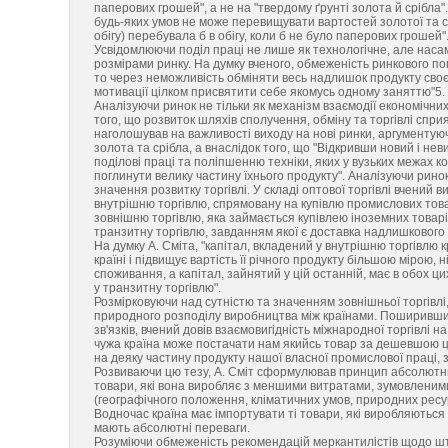
паперових грошей", а не на "твердому ґрунті золота й срібла"
будь-яких умов не може перевищувати вартостей золотої та ср
обігу) перебувала б в обігу, коли б не було паперових грошей"
Усвідомлюючи поділ праці не лише як технологічне, але наса
розмірами ринку. На думку вченого, обмеженість ринкового по
то через неможливість обміняти весь надлишок продукту своєї
мотивації цілком присвятити себе якомусь одному заняттю"5.
Аналізуючи ринок не тільки як механізм взаємодії економічних 
того, що розвиток шляхів сполучення, обміну та торгівлі спри
наголошував на важливості виходу на нові ринки, аргументую
золота та срібла, а внаслідок того, що "Відкривши новий і н
поділові праці та поліпшенню техніки, яких у вузьких межах ко
поглинути велику частину їхнього продукту". Аналізуючи рино
значення розвитку торгівлі. У складі оптової торгівлі вчений в
внутрішню торгівлю, спрямовану на купівлю промислових товарі
зовнішню торгівлю, яка займається купівлею іноземних товар
транзитну торгівлю, завданням якої є доставка надлишкового п
На думку А. Сміта, "капітал, вкладений у внутрішню торгівлю к
країні і підвищує вартість її річного продукту більшою мірою
споживання, а капітал, зайнятий у цій останній, має в обох ц
у транзитну торгівлю".
Розмірковуючи над сутністю та значенням зовнішньої торгівлі,
природного розподілу виробництва між країнами. Поширивши
зв'язків, вчений довів взаємовигідність міжнародної торгівлі н
чужа країна може постачати нам якийсь товар за дешевшою цін
на деяку частину продукту нашої власної промислової праці, за
Розвиваючи цю тезу, А. Сміт сформулював принцип абсолютних 
товари, які вона виробляє з меншими витратами, зумовленим
(географічного положення, кліматичних умов, природних ресур
Водночас країна має імпортувати ті товари, які виробляютьс
мають абсолютні переваги.
Розуміючи обмеженість рекомендацій меркантилістів щодо шт