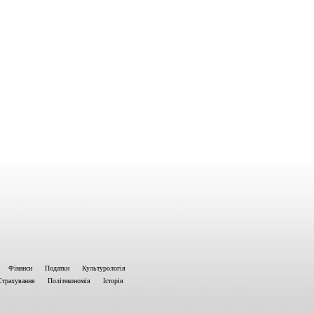
Фінанси
Податки
Культурологія
Страхування
Політекономія
Історія