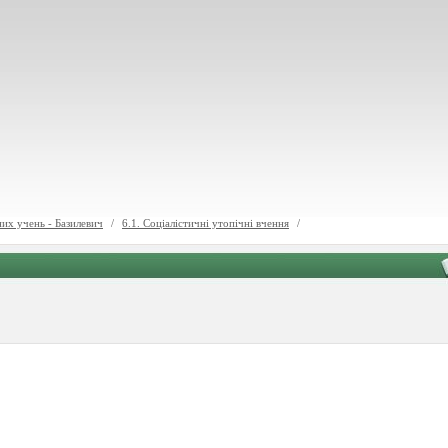
них учень - Базилевич
/
6.1. Соціалістичні утопічні вчення
/