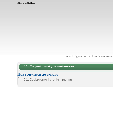
загрузка...
polka-knig.com.ua
/
Історія економіч
6.1. Соціалістичні утопічні вчення
Повернутись до змісту
6.1. Соціалістичні утопічні вчення