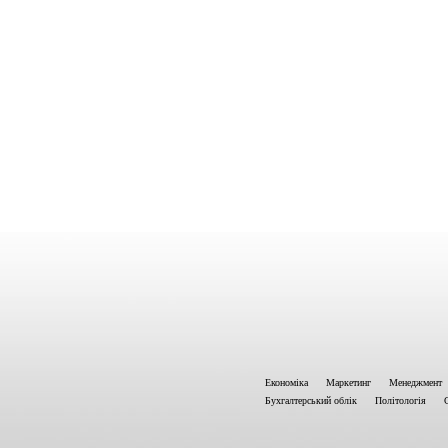
Економіка
Маркетинг
Менеджмент
Бухгалтерський облік
Політологія