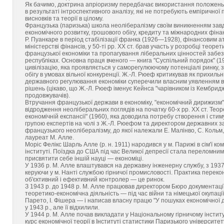
Як бачимо, доктрина апріоризму передбачає використання положень, в
в результаті інтроспективного аналізу, які не потребують емпіричної
висновків та теорії в цілому.
Французька (паризька) школа неолібералізму своїм виникненням за
економічного розвитку, грошового обігу, кредиту та міжнародних фіна
Р. Пуанкаре в період стабілізації франка (1926—1928), фінансовим ат
міністерстві фінансів, у 50-ті pp. XX ст. брав участь у розробці теоре
французької економіки та пропагування ліберальних цінностей забез
республіках. Основна праця вченого — книга "Суспільний порядок" (1
цивілізацію, яка проявляється у саморегулюючому потенціалі ринку,
обігу в умовах вільної конкуренції. Ж.-Л. Рюеф критикував як прихильни
державного регулювання економіки суперечили власним уявленням вч
рішень (цікаво, що Ж.-Л. Рюеф іменує Кейнса "чарівником із Кембридж
продовжувачів).
Втручання французької держави в економіку, "економічний дирижизм"
відродження неоліберальних поглядів на початку 60-х pp. XX ст. Те
економічній експансії" (1960), яка доводила потребу створення і ст
групою експертів на чолі з Ж.-Л. Рюефом та директором державних 
французького неолібералізму, до якої належали Е. Малінво, С. Кольм
лауреат М. Алле.
Моріс Фелікс Шарль Алле (р. н. 1911) народився у м. Парижі в сім'ї к
інституті. Поїздка до США під час Великої депресії стала переломни
присвятити себе іншій науці — економіці.
У 1936 p. M. Алле влаштувався на державну інженерну службу, з 1937
керуючи у м. Нанті службою гірничої промисловості. Практика перек
об'єктивний і ефективний контролер — це ринок.
З 1943 р. до 1948 р. М. Алле працював директором Бюро документації 
теоретико-економічна діяльність — під час війни та німецької окупац
Парето, І. Фішера — і написав власну працю "У пошуках економічної 
у 1943 p., але її відхилили.
У 1944 p. M. Алле почав викладати у Національному гірничому інстит
курс економічної теорії в Інституті статистики Паризького університету