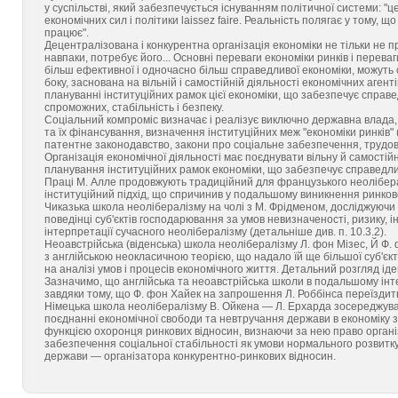
у суспільстві, який забезпечується існуванням політичної системи: "ц
економічних сил і політики laissez faire. Реальність полягає у тому, щ
працює".
Децентралізована і конкурентна організація економіки не тільки не п
навпаки, потребує його... Основні переваги економіки ринків і перева
більш ефективної і одночасно більш справедливої економіки, можуть сп
боку, заснована на вільній і самостійній діяльності економічних агентів
плануванні інституційних рамок цієї економіки, що забезпечує справе
спроможних, стабільність і безпеку.
Соціальний компроміс визначає і реалізує виключно державна влада,
та їх фінансування, визначення інституційних меж "економіки ринків
патентне законодавство, закони про соціальне забезпечення, трудове
Організація економічної діяльності має поєднувати вільну й самостійн
планування інституційних рамок економіки, що забезпечує справедливі
Праці М. Алле продовжують традиційний для французького неоліберал
інституційний підхід, що спричинив у подальшому виникнення ринков
Чиказька школа неолібералізму на чолі з М. Фрідменом, досліджуючи 
поведінці суб'єктів господарювання за умов невизначеності, ризику,
інтерпретації сучасного неолібералізму (детальніше див. п. 10.3.2).
Неоавстрійська (віденська) школа неолібералізму Л. фон Мізес, Й Ф.
з англійською неокласичною теорією, що надало їй ще більшої суб'є
на аналізі умов і процесів економічного життя. Детальний розгляд і
Зазначимо, що англійська та неоавстрійська школи в подальшому інт
завдяки тому, що Ф. фон Хайек на запрошення Л. Роббінса переїздит
Німецька школа неолібералізму В. Ойкена — Л. Ерхарда зосереджува
поєднанні економічної свободи та невтручання держави в економіку
функцією охоронця ринкових відносин, визнаючи за нею право органі
забезпечення соціальної стабільності як умови нормального розвитку 
держави — організатора конкурентно-ринкових відносин.