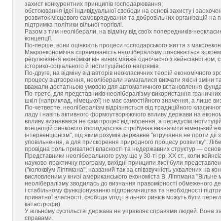
захист конкурентних принципів господарювання;
обстоювання ідеї індивідуальної свободи на основі захисту і заохоч
розвиток місцевого самоврядування та добровільних організацій на 
підтримка політики вільної торгівлі.
Разом з тим неоліберали, на відміну від своїх попередників-неоклас
концепції.
По-перше, вони оцінюють процеси господарського життя з макроеконо
Макроекономічна спрямованість неолібералізму пояснюється зокрема
регулювання економіки він виник майже одночасно з кейнсіанством, с
історико-соціального й інституційного напрямів.
По-друге, на відміну від авторів неокласичних теорій економічного з
процесу відтворення, неоліберали намагалися вивчати якісні зміни 
вважали достатньою умовою для автоматичного встановлення фундаме
По-третє, для представників неолібералізму використання граничних
шкіл (наприклад, німецької) не має самостійного значення, а лише 
По-четверте, неолібералізм відрізняється від традиційного класичн
ладу і навіть активного формоутворюючого впливу держави на економі
впливу визнавався не сам процес відтворення, а передусім інституці
концепцій ринкового господарства спробував визначити німецький еко
інтервенціонізм", під яким розумів державне "втручання не проти дії з
уповільнення, а для прискорення природного процесу розвитку". Лібе
провідна роль приватної власності та недержавних структур — основ
Представники неоліберального руху ще у 30-ті pp. XX ст., коли кейнс
науково-практичну програму, вихідні принципи якої були представлені
("колоквіум Ліппмана", названий так за співзвучність ухвалених на к
висловленим у книзі американського економіста В. Ліппмана "Вільне м
неолібералізму зводилась до визнання правомірності обмеженого де
і стабільному функціонуванню підприємництва та необхідності підтри
приватної власності, свобода угод і вільних ринків можуть бути пере
катастрофи).
У вільному суспільстві держава не управляє справами людей. Вона 
справами.