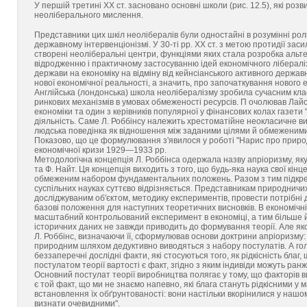
У першій третині XX ст. засновано основні школи (рис. 12.5), які р
неоліберального мислення.
Представники цих шкіл неолібералів були одностайні в розумінні ролі 
державному інтервенціонізмі. У 30-ті pp. XX ст. з метою протидії зас
створені неоліберальні центри, функціями яких стала розробка альт
відродженню і практичному застосуванню ідей економічного лібералі
держави на економіку на відміну від кейнсіанського активного держав
нової економічної реальності, а значить, про започаткування нового е
Англійська (лондонська) школа неолібералізму зробила сучасним клас
ринкових механізмів в умовах обмеженості ресурсів. П очолював Ла
економіки та один з керівників популярної у фінансових колах газети 
діяльність. Саме Л. Роббінсу належить хрестоматійне неокласичне ви
людська поведінка як відношення між заданими цілями й обмеженим
Показово, що це формулювання з'явилося у роботі "Нарис про природу
економічної кризи 1929—1933 pp.
Методологічна концепція Л. Роббінса одержала назву апріоризму, яку
та Ф. Найт. Ця концепція виходить з того, що будь-яка наука свої к
обмеженим набором фундаментальних положень. Разом з тим підкре
суспільних науках суттєво відрізняється. Представникам природнич
досліджуваним об'єктом, методику експериментів, провести потрібні
базові положення для наступних теоретичних висновків. В економічн
масштабний контрольований експеримент в економіці, а тим більше й
історичних даних не завжди приводить до формування теорії. Але 
Л. Роббінс, визначаючи її, сформулював основи доктрини апріоризму: "Т
природним шляхом дедуктивно виводяться з набору постулатів. А голо
беззаперечні дослідні факти, які стосуються того, як рідкісність бла
постулатом теорії вартості є факт, згідно з яким індивіди можуть ранж
Основний постулат теорії виробництва полягає у тому, що факторів в
є той факт, що ми не знаємо напевно, які блага стануть рідкісними 
встановлення їх обґрунтованості: вони настільки вкорінилися у наш
визнати очевидними".