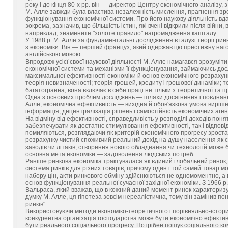
року і до кінця 80-х pp. він — директор Центру економічного аналізу,
М. Алле завжди була властива незалежність мислення, прагнення зр
функціонування економічної системи. Про його наукову діяльність вд
зокрема, зазначив, що більшість істин, які вчені відкрили після війни
наприклад, знамените "золоте правило" нагромадження капіталу.
У 1988 p. M. Алле за фундаментальні дослідження в галузі теорії ри
з економіки. Він — перший француз, який одержав цю престижну нагор
англійською мовою.
Впродовж усієї своєї наукової діяльності М. Алле намагався зрозуміт
економічної системи та механізми її функціонування, займаючись дос
максимальної ефективності економіки й основ економічного розрахунк
теорія невизначеності; теорія грошей, кредиту і грошової динаміки; т
багатогранна, вона включає в себе праці не тільки з теоретичної та прак
Одна з основних проблем досліджень — шляхи досягнення і поєднання
Алле, економічна ефективність — вихідна й обов'язкова умова виріше
інформація, децентралізація рішень і самостійність економічних агент
На відміну від ефективності, справедливість у розподілі доходів поня
забезпечувати як достатнє стимулювання ефективності, так і відпові
помиляються, розглядаючи як критерій економічного прогресу зроста
розрахунку чистий споживчий реальний дохід на душу населення як 
заводів чи літаків, створення нового обладнання чи технологій може
основна мета економіки — задоволення людських потреб.
Раніше ринкова економіка трактувалася як єдиний глобальний ринок,
система ринків для різних товарів, причому один і той самий товар м
набору цін, акти ринкового обміну здійснюються не одномоментно, а
основ функціонування реальної сучасної західної економіки. З 1966 р.
Вальраса, який вважав, що в кожний даний момент ринок характеризу
думку М. Алле, ця гіпотеза зовсім нереалістична, тому він замінив по
ринків".
Використовуючи методи економіко-теоретичного і порівняльно-історич
конкурентна організація господарства може бути економічно ефектив
бути реального соціального прогресу. Потрібен пошук соціального ко