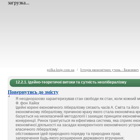
загрузка...
polka-knig.com.ua
/
Історія економічних учень - Базилевич
12.2.1. Ідейно-теоретичні витоки та сутність неолібералізму
Повернутись до змісту
Я неодноразово характеризував стан свободи як стан, коли кожний м
Ф. фон Хайєк
Ідейні корені економічного лібералізму сягають часів А. Сміта та йо
економічному лібералізму, причиною краху якого стала економічна кр
базується на неокласичній методології і захищає принципи економічн
конкуренції. Ринок трактується як ефективна система, яка сприяє еко
економічної діяльності на засадах конкурентного економічного устрою
класичного лібералізму:
обстоювання ідей природного порядку та природних прав;
заперечення будь-якого розширення державного втручання;