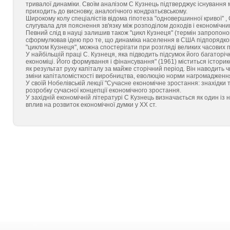
тривалої динаміки. Своїм аналізом С Кузнець підтверджує існування м
приходить до висновку, аналогічного кондратьєвському.
Широкому колу спеціалістів відома гіпотеза "одновершинної кривої" , С
слугувала для пояснення зв'язку між розподілом доходів і економічни
Певний слід в науці залишив також "цикл Кузнеця" (термін запропоно
сформулював ідею про те, що динаміка населення в США підпорядков
"циклом Кузнеця", можна спостерігати при розгляді великих часових п
У найбільшій праці С. Кузнеця, яка підводить підсумок його багаторі
економіці. Його формування і фінансування" (1961) міститься істор
як результат руху капіталу за майже сторічний період. Він наводить 
зміни капіталомісткості виробництва, еволюцію норми нагромадження
У своїй Нобелівській лекції "Сучасне економічне зростання: знахідки
розробку сучасної концепції економічного зростання.
У західній економічній літературі С Кузнець визначається як один із
вплив на розвиток економічної думки у XX ст.