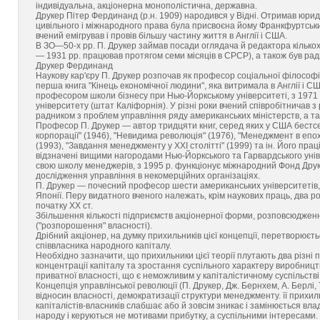
індивідуальна, акціонерна монополістична, державна.
Друкер Пітер Фердинанд (р.н. 1909) народився у Відні. Отримав юридич
цивільного і міжнародного права була присвоєна йому Франкфуртськи
вчений емігрував і провів більшу частину життя в Англії і США.
В ЗО—50-х pp. П. Друкер займав посади оглядача й редактора кількох
— 1931 pp. працював протягом семи місяців в СРСР), а також був радн
Друкер Фердинанд
Наукову кар'єру П. Друкер розпочав як професор соціальної філософі
перша книга "Кінець економічної людини", яка витримала в Англії і
професором школи бізнесу при Нью-Йоркському університеті, з 1971 р
університету (штат Каліфорнія). У різні роки вчений співробітничав 
радником з проблем управління ряду американських міністерств, а так
Професор П. Друкер — автор тридцяти книг, серед яких у США бестсе
корпорації" (1946), "Невидима революція" (1976), "Менеджмент в епоху 
(1993), "Завдання менеджменту у XXI столітті" (1999) та ін. Його пра
відзначені вищими нагородами Нью-Йоркського та Гарвардського уніве
свою школу менеджерів, з 1995 р. функціонує міжнародний Фонд Друке
дослідження управління в некомерційних організаціях.
П. Друкер — почесний професор шести американських університетів, а та
Японії. Перу видатного вченого належать, крім наукових праць, два р
початку XX ст.
Збільшення кількості підприємств акціонерної форми, розповсюдженн
("розпорошення" власності).
Дрібний акціонер, на думку прихильників цієї концепції, перетворюєт
співвласника народного капіталу.
Необхідно зазначити, що прихильники цієї теорії плутають два різні 
концентрації капіталу та зростання суспільного характеру виробництва
приватної власності, що є неможливим у капіталістичному суспільстві
Концепція управлінської революції (П. Друкер, Дж. Бернхем, А. Берлі,
відносин власності, демократизації структури менеджменту. її прихи
капіталістів-власників слабшає або й зовсім зникає і замінюється вл
народу і керуються не мотивами прибутку, а суспільними інтересами.