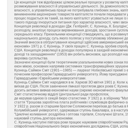
Ця концепція теж відображає цілком реальні процеси у розвитку капіта
розмежування власності й управлінської діяльності. За домонополіст
власності, а управлінська праця не потребувала глибоких знань, капі
виникненням акціонерних товариств капіталісти почали передавати
процес подається як такий, за якого капіталіст усувається не лише із 
такого підходу ігнорується питання про характер власності, чим і ви
Концепція революції в доходах (Дж. Ґелбрейт, С. Кузнець, К. Боулдінг,)
розподілу, аналізує процеси вирівнювання доходів, зростання сусп
середнього класу. Прихильники концепції стверджують, що в розвинут
національного доходу, суть якого полягає у поступовому зближенні до
Значний внесок в обґрунтування концепції здійснив американський ек
економік» 1971 р. С Кузнець. У своїх працях С. Кузнець зробив спроб
США. Концепція революції в доходах популярна в західній економічній
доході та заощадженнях" (1953) він робить висновок, що розподіл нац
верхівка суспільства.
Зазначені концепції були теоретичним узагальненням нових ознак пос
екон мікою, основних напрямів системних трансформаційних зрушень 
Кузнець Саймон Сміт (1901—1985) — лауреат Нобелівської премії з ек
почесним професором Гарвардського університету. Йому присуджені п
Гарвардським і Єврейським університетами.
Кузнець Саймон Сміт народився в м. Харкові ЗО квітня 1901 р. Коли хл
виїхав до США. Після закінчення гімназії протягом двох років С Кузн
досить активно вивчав економічні науки (окремо економічного факуль
Сміт статистичному відділі Центральної ради профспілок,
де керував однією із секцій бюро статистики. У 1921 р. в збірнику "Ма
стаття "Грошова заробітна плата робітників і службовців фабрично-за
У 1922 р. разом зі старшим братом Соломоном переїхав до батька в 
Колумбійський університет, одержавши ступінь бакалавра, а в наступн
"Циклічні коливання: роздрібна і оптова торгівля, Сполучені Штати, 
науковий ступінь доктора економіки.
С. Кузнець наступні півтора роки працює науковим співробітником Ра
співробітник Національного бюро економічних досліджень США, успі