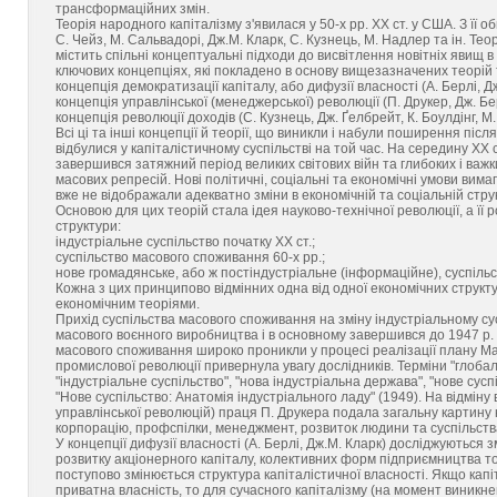
трансформаційних змін.
Теорія народного капіталізму з'явилася у 50-х pp. XX ст. у США. З її о
С. Чейз, М. Сальвадорі, Дж.М. Кларк, С. Кузнець, М. Надлер та ін. Теор
містить спільні концептуальні підходи до висвітлення новітніх явищ в
ключових концепціях, які покладено в основу вищезазначених теорій 
концепція демократизації капіталу, або дифузії власності (А. Берлі, Дж
концепція управлінської (менеджерської) революції (П. Друкер, Дж. Бер
концепція революції доходів (С. Кузнець, Дж. Ґелбрейт, К. Боулдінг, М.
Всі ці та інші концепції й теорії, що виникли і набули поширення післ
відбулися у капіталістичному суспільстві на той час. На середину XX
завершився затяжний період великих світових війн та глибоких і важк
масових репресій. Нові політичні, соціальні та економічні умови вима
вже не відображали адекватно зміни в економічній та соціальній структ
Основою для цих теорій стала ідея науково-технічної революції, а її 
структури:
індустріальне суспільство початку XX ст.;
суспільство масового споживання 60-х pp.;
нове громадянське, або ж постіндустріальне (інформаційне), суспільс
Кожна з цих принципово відмінних одна від одної економічних структу
економічним теоріями.
Прихід суспільства масового споживання на зміну індустріальному су
масового воєнного виробництва і в основному завершився до 1947 р.
масового споживання широко проникли у процесі реалізації плану Ма
промислової революції привернула увагу дослідників. Терміни "глоба
"індустріальне суспільство", "нова індустріальна держава", "нове сус
"Нове суспільство: Анатомія індустріального ладу" (1949). На відміну 
управлінської революцій) праця П. Друкера подала загальну картину 
корпорацію, профспілки, менеджмент, розвиток людини та суспільств
У концепції дифузії власності (А. Берлі, Дж.М. Кларк) досліджуються 
розвитку акціонерного капіталу, колективних форм підприємництва тощ
поступово змінюється структура капіталістичної власності. Якщо капі
приватна власність, то для сучасного капіталізму (на момент виникн