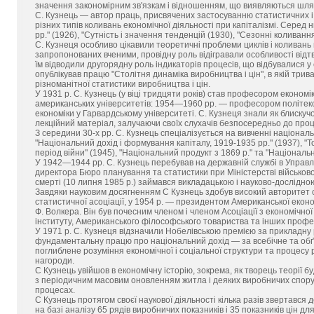
значення закономірним зв'язкам і відношенням, що виявляються шля
С. Кузнець — автор праць, присвячених застосуванню статистичних 
різних типів коливань економічної діяльності при капіталізмі. Серед
pp." (1926), "Сутність і значення тенденцій (1930), "Сезонні коливання
С. Кузнеця особливо цікавили теоретичні проблеми циклів і коливань в
запропонованих вченими, провідну роль відігравали особливості відтв
їм відводили другорядну роль індикаторів процесів, що відбувалися у
опублікував працю "Столітня динаміка виробництва і цін", в якій три
різноманітної статистики виробництва і цін.
У 1931 р. С. Кузнець (у віці тридцяти років) став професором економі
американських університетів: 1954—1960 pp. — професором політекон
економіки у Гарвардському університеті. С. Кузнеця знали як блискуч
лекційний матеріал, залучаючи своїх слухачів безпосередньо до про
З середини 30-х pp. C. Кузнець спеціалізується на вивченні національ
"Національний дохід і формування капіталу, 1919-1935 pp." (1937), "Т
період війни" (1945), "Національний продукт з 1869 р." та "Національн
У 1942—1944 pp. С. Кузнець перебував на державній службі в Управл
директора Бюро планування та статистики при Міністерстві військової
смерті (10 липня 1985 р.) займався викладацькою і науково-дослідною
Завдяки науковим досягненням С Кузнець здобув високий авторитет с
статистичної асоціації, у 1954 р. — президентом Американської економ
Ф. Волкера. Він був почесним членом і членом Асоціації з економічно
інституту, Американського філософського товариства та інших профес
У 1971 p. C. Кузнеця відзначили Нобелівською премією за прикладну
фундаментальну працю про національний дохід — за всебічне та обґр
поглиблене розуміння економічної і соціальної структури та процесу ро
нагороди.
С Кузнець увійшов в економічну історію, зокрема, як творець теорії б
з періодичним масовим оновленням житла і деяких виробничих спору
процесах.
С Кузнець протягом своєї наукової діяльності кілька разів звертався д
на базі аналізу 65 рядів виробничих показників і 35 показників цін дл