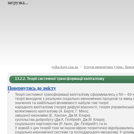
загрузка...
polka-knig.com.ua
/
Історія економічних учень - Базил
13.2.2. Теорії системної трансформації капіталізму
Повернутись до змісту
Теорії системної трансформації капіталізму сформувались у 50— 60-х 
теорії виходили з реальних соціально-економічних процесів та явищ к
значення та найбільшої впливовості набули такі теорії:
народного капіталізму (теорія дифузії власності, теорія управлінської
колективного капіталізму (А. Берлі, Г. Мінз);
змішаної економіки (Е. Хансен, Дж.М. Кларк);
суспільства добробуту (Дж.К. Ґелбрейт, Дж.М. Кларк);
соціального партнерства (Р. Арон, Дж. Ґелбрейт) та ін.
У кожній з цих теорій тією чи іншою мірою теоретично відображались 
соціально-економічної системи та господарського механізму. У цілому