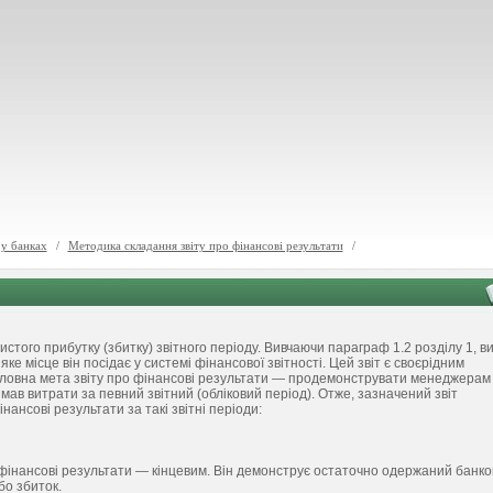
 у банках
/
Методика складання звіту про фінансові результати
/
стого прибутку (збитку) звітного періоду. Вивчаючи параграф 1.2 розділу 1, в
е місце він посідає у системі фінансової звітності. Цей звіт є своєрідним
 Головна мета звіту про фінансові результати — продемонструвати менеджерам
 мав витрати за певний звітний (обліковий період). Отже, зазначений звіт
нансові результати за такі звітні періоди:
о фінансові результати — кінцевим. Він демонструє остаточно одержаний банк
бо збиток.