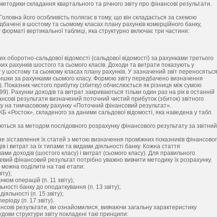
 методики складання квартального та річного звіту про фінансові результати.
 Головна його особливість полягає в тому, що він складається за схемою
редбачені в шостому та сьомому класах плану рахунків комерційного банку,
у форматі вертикальної таблиці, яка структурно включає три частини:
их оборотно-сальдової відомості (сальдової відомості) за рахунками третього
ьких рахунків шостого та сьомого класів. Доходи та витрати показують у
іку у шостому та сьомому класах плану рахунків. У зазначений звіт переносятьс
лишки за рахунками сьомого класу. Формою звіту передбачено визначення
). Показник чистого прибутку (збитку) обчислюється як різниця між сумою
99). Рахунки доходів та витрат закриваються тільки один раз на рік в останній
ансові результати визначений поточний чистий прибуток (збиток) звітного
ку на тимчасовому рахунку «Поточний фінансовий результат».
КБ «Росток», складеного за даними сальдової відомості, яка наведена у табл.
аються за методом послідовного розрахунку фінансового результату за звітний
не зіставлення їх статей з метою визначення проміжних показників фінансово
в і витрат за їх типами та видами діяльності банку. Кожна стаття
ми доходів (шостого класу) і витрат (сьомого класу). Для правильного
евий фінансовий результат потрібно уважно вивчити методику їх розрахунку.
 можна поділити на такі етапи:
іту);
ком операцій (п. 11 звіту);
ьності банку до оподаткування (п. 13 звіту);
яльності (п. 15 звіту);
ріоду (п. 17 звіту).
нсові результати, ви ознайомилися, вивчаючи загальну характеристику
удови структури звіту покладені такі принципи: