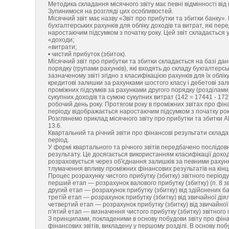
Методика складання місячного звіту має певні відмінності від
Зупинимося на розгляді цих особливостей.
Місячний звіт має назву «Звіт про прибутки та збитки банку».
бухгалтерських рахунків для обліку доходів та витрат, які пе
наростаючим підсумком з початку року. Цей звіт складається 
«доходи;
«витрати;
• чистий прибуток (збиток).
Місячний звіт про прибутки та збитки складається на базі дан
порядку (групами рахунків), які входять до складу бухгалтерс
зазначеному звіті згідно з класифікацією рахунків для їх обл
кредитові залишки за рахунками шостого класу і дебетові за
проміжних підсумків за рахунками другого порядку (розділами
сукупних доходів та сумою сукупних витрат (142 = 17441 - 172
робочий день року. Протягом року в проміжних звітах про фін
періоду відображається наростаючим підсумком з початку ро
Розглянемо приклад місячного звіту про прибутки та збитки А
13.6.
Квартальний та річний звіти про фінансові результати склад
період.
У формі квартального та річного звітів передбачено послідов
результату. Це досягається використанням класифікації доході
розраховується через об'єднання залишків за певними рахунка
тлумачення впливу проміжних фінансових результатів на кінц
Процес розрахунку чистого прибутку (збитку) звітного періоду
перший етап — розрахунок валового прибутку (збитку) (п. 8 зв
другий етап — розрахунок прибутку (збитку) від здійснених бан
третій етап — розрахунок прибутку (збитку) від звичайної діял
четвертий етап — розрахунок прибутку (збитку) від звичайної ді
п'ятий етап — визначення чистого прибутку (збитку) звітного пе
З принципами, покладеними в основу побудови звіту про фіна
фінансових звітів, викладену у першому розділі. В основу поб