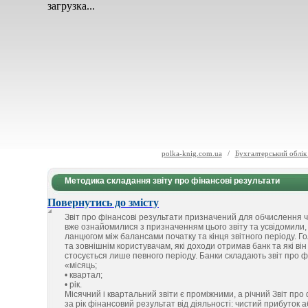
загрузка...
polka-knig.com.ua
/
Бухгалтерський облік
Методика складання звіту про фінансові результати
Повернутись до змісту
Звіт про фінансові результати призначений для обчислення чи
вже ознайомилися з призначенням цього звіту та усвідомили, як
ланцюгом між балансами початку та кінця звітного періоду.
та зовнішнім користувачам, які доходи отримав банк та які він
стосується лише певного періоду. Банки складають звіт про фі
«місяць;
• квартал;
• рік.
Місячний і квартальний звіти є проміжними, а річний Звіт пр
за рік фінансовий результат від діяльності: чистий прибуток а