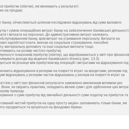
ся прибутки (збитки), які виникають у результаті:
них на продаж;
т банку, обчислюються шляхом послідовних відрахувань від суми валового
тку і сумою операційних витрат банку на забезпечення банківської діяльності
рати і витрати на персонал. До адміністративних витрат належать
а обслуговуванням банку, крім витрат на утримання персоналу. Витрати на
ої заробітної плати, внески на соціальне страхування, пенсійне
ту, матеріальну допомогу та інші соціальні виплати тощо.
пливають на розмір чистого прибутку.
купності показників прибутку (збитку), що відображаються у звіті про фінансов
имувати доходи від ведення банківського бізнесу (рис. 13.3).
ується як різниця між прибутком від операцій і витратами на відрахування під
ключають відрахування в резерви на покриття втрат за кредитами, резерви під
сумі відрахувань у резерви частка відрахувань у резерв на покриття втрат за
аттею у звіті про фінансові результати зумовлено виключним впливом цих
 Вони, як свідчить практика, складають великі суми і для здійснення цих витра
рошову природу.
ування з суми прибутку від звичайної діяльності суми податку на прибуток та
гований чистий прибуток на одну просту акцію» заповнюють тільки банки, які
дкрито продаються та купуються на фондових біржах.