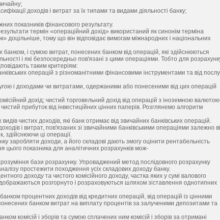
вичайну;
ифікації доходів і витрат за їх типами та видами діяльності банку;
них показників фінансового результату.
і результати термін «операційний дохід» використаний як синонім терміна
» доцільніше, тому що він відповідає вимогам міжнародних і національних
банком, і сумою витрат, понесених банком від операцій, які здійснюються
яльності і які безпосередньо пов'язані з цими операціями. Тобто для розрахунк
дповідають таким критеріям:
анківських операцій з різноманітними фінансовими інструментами та від послу
слугою і доходами чи витратами, одержаними або понесеними від цих операцій
місійний дохід; чистий торговельний дохід від операцій з іноземною валютою
истий прибуток від інвестиційних цінних паперів. Розглянемо алгоритм
идів чистих доходів, які банк отримає від звичайних банківських операцій.
доходів і витрат, пов'язаних зі звичайними банківськими операціями залежно в
нк, здійснюючи ці операції.
нку заробляти доходи, а його складові дають змогу оцінити рентабельність
ня цього показника для аналітичних розрахунків мож-
а розуміння бази розрахунку. Упроваджений метод послідовного розрахунку
аналізу простежити походження усіх складових доходу банку.
нтного доходу та чистого комісійного доходу, частка яких у сумі валового
 відображаються розгорнуто і розраховуються шляхом зіставлення однотипних
анком процентних доходів від кредитних операцій, від операцій із цінними
понесених банком витрат на виплату процентів за залученими депозитами та
ком комісій і зборів та сумою сплачених ним комісій і зборів за отримані