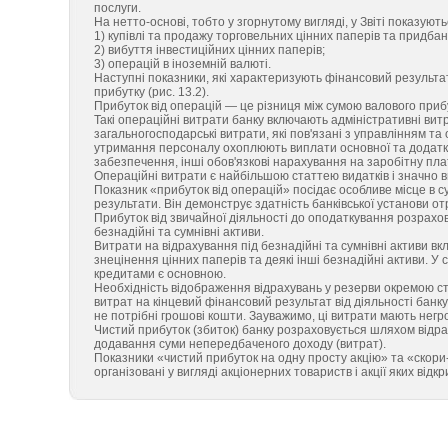
послуги.
На нетто-основі, тобто у згорнутому вигляді, у Звіті показують
1) купівлі та продажу торговельних цінних паперів та придба
2) вибуття інвестиційних цінних паперів;
3) операцій в іноземній валюті.
Наступні показники, які характеризують фінансовий результа
прибутку (рис. 13.2).
Прибуток від операцій — це різниця між сумою валового прибу
Такі операційні витрати банку включають адміністративні вит
загальногосподарські витрати, які пов'язані з управлінням т
утримання персоналу охоплюють виплати основної та додатков
забезпечення, інші обов'язкові нарахування на заробітну пла
Операційні витрати є найбільшою статтею видатків і значно в
Показник «прибуток від операцій» посідає особливе місце в су
результати. Він демонструє здатність банківської установи отр
Прибуток від звичайної діяльності до оподаткування розрахов
безнадійні та сумнівні активи.
Витрати на відрахування під безнадійні та сумнівні активи в
знецінення цінних паперів та деякі інші безнадійні активи. У 
кредитами є основною.
Необхідність відображення відрахувань у резерви окремою ст
витрат на кінцевий фінансовий результат від діяльності банку.
не потрібні грошові кошти. Зауважимо, ці витрати мають нег
Чистий прибуток (збиток) банку розраховується шляхом відрах
додавання суми непередбаченого доходу (витрат).
Показники «чистий прибуток на одну просту акцію» та «скори-
організовані у вигляді акціонерних товариств і акції яких ві