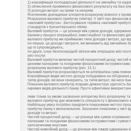
1) класифікація господарської діяльності на звичайну та надз
2) обчислення проміжного фінансового результату на базі клас
3) розподіл витрат на прямі та непрямі.
Розглянемо докладніше алгоритм розрахунку кожного з проміж
Розрахунок валового прибутку (збитку). У звіті про фінансов
«валовий прибуток». Застосування терміна «валовий прибуток
стандартів з бухгалтерського обліку.
Валовий прибуток — це різниця між сумою доходів, одержаних 
банком у процесі операційної, інвестиційної та фінансової ді
валового прибутку ми приймаємо типи доходів і витрат, що ві
по-перше, це доходи і витрати, які виникають від звичайних б
що їх супроводжують;
по-друге, існує безпосередній зв'язок між операцією або по
або послуг.
Валовий прибуток включає чистий процентний дохід; чистий ко
цінними паперами та похідними фінансовими інструментами; ч
розрахунку валового прибутку (рис. 13.1).
Валовий прибуток розраховується як алгебраїчна сума певних в
Класифікація видів чистого доходу побудована на об'єднанні 
типів доходів, які вони генерують, та типів витрат, які несе ба
Показник валового прибутку яскраво демонструє здатність ба
окремих видів діяльності банку. Проте ефективне використан
ливе тільки за умови засвоєння алгоритму його розрахунку т
валового прибутку дає можливість спеціалісту з фінансового 
Найбільшу увагу потрібно приділити показникам чистого проце
прибутку банку є визначальною. Зазначені показники у звіті
доходів та витрат.
Чистий процентний дохід — це різниця між сумою отриманих б
паперами та похідними фінансовими інструментами і сумою 
запозиченими коштами.
Чистий комісійний дохід — це різниця між сумою одержаних бан