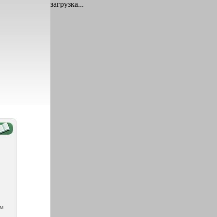
загрузка...
и
ом