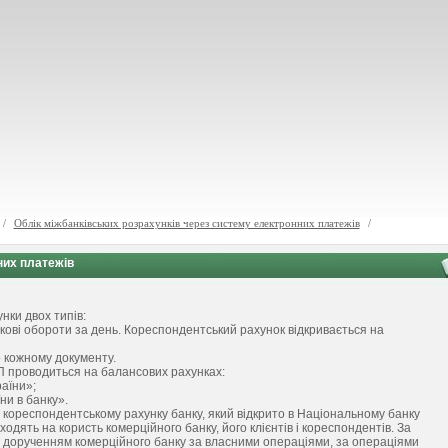
/
Облік міжбанківських розрахунків через систему електронних платежів
/
них платежів
нки двох типів:
кові обороти за день. Кореспондентський рахунок відкривається на
о кожному документу.
П проводиться на балансових рахунках:
аїни»;
ни в банку».
а кореспондентському рахунку банку, який відкрито в Національному банку
одять на користь комерційного банку, його клієнтів і кореспондентів. За
а дорученням комерційного банку за власними операціями, за операціями