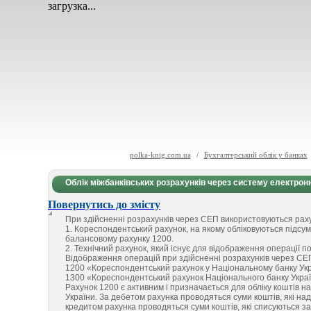
загрузка...
polka-knig.com.ua
/
Бухгалтерський облік у банках
Облік міжбанківських розрахунків через систему електрон
Повернутись до змісту
При здійсненні розрахунків через СЕП використовуються раху
1. Кореспондентський рахунок, на якому обліковуються підсум
балансовому рахунку 1200.
2. Технічний рахунок, який існує для відображення операції п
Відображення операцій при здійсненні розрахунків через СЕ
1200 «Кореспондентський рахунок у Національному банку Укр
1300 «Кореспондентський рахунок Національного банку Украї
Рахунок 1200 є активним і призначається для обліку коштів н
України. За дебетом рахунка проводяться суми коштів, які надх
кредитом рахунка проводяться суми коштів, які списуються з