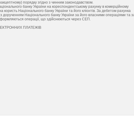
езакцептному) порядку згідно з чинним законодавством.
Національного банку України на кореспондентському рахунку в комерційному
а користь Національного банку України та його клієнтів. За дебетом рахунка
 з дорученням Національного банку України за його власними операціями та з
и оформляються операції, що здійснюються через СЕП.
ЛЕКТРОННИХ ПЛАТЕЖІВ