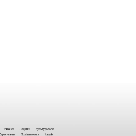
Фінанси
Податки
Культурологія
Страхування
Політекономія
Історія