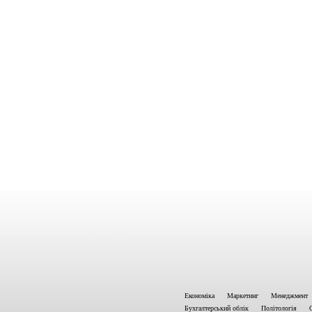
Економіка
Маркетинг
Менеджмент
Бухгалтерський облік
Політологія