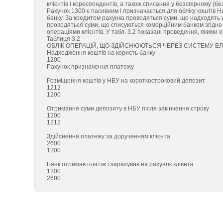
клієнтів і кореспондентів, а також списання у безспірному (б
Рахунок 1300 є пасивним і призначається для обліку коштів 
банку. За кредитом рахунка проводяться суми, що надходять н
проводяться суми, що списуються комерційним банком згідно
операціями клієнтів. У табл. 3.2 показані проведення, яким
Таблиця 3.2
ОБЛІК ОПЕРАЦІЙ, ЩО ЗДІЙСНЮЮТЬСЯ ЧЕРЕЗ СИСТЕМУ Е
Надходження коштів на користь банку
1200
Рахунок призначення платежу
Розміщення коштів у НБУ на короткостроковий депозит
1212
1200
Отримання суми депозиту в НБУ після закінчення строку
1200
1212
Здійснення платежу за дорученням клієнта
2600
1200
Банк отримав платіж і зарахував на рахунок клієнта
1200
2600